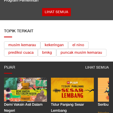
Program Pemerintah
LIHAT SEMUA
TOPIK TERKAIT
musim kemarau
kekeringan
el nino
prediksi cuaca
bmkg
puncak musim kemarau
PIJAR
LIHAT SEMUA
Demi Vaksin Asli Dalam
Tidur Panjang Sesar
Seribu J
Negeri
Lembang