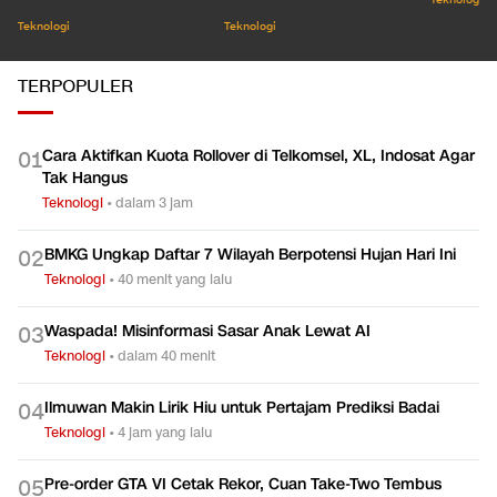
Teknologi
Teknologi
Teknologi
TERPOPULER
Cara Aktifkan Kuota Rollover di Telkomsel, XL, Indosat Agar
0
1
Tak Hangus
Teknologi
•
dalam 3 jam
BMKG Ungkap Daftar 7 Wilayah Berpotensi Hujan Hari Ini
0
2
Teknologi
•
40 menit yang lalu
Waspada! Misinformasi Sasar Anak Lewat AI
0
3
Teknologi
•
dalam 40 menit
Ilmuwan Makin Lirik Hiu untuk Pertajam Prediksi Badai
0
4
Teknologi
•
4 jam yang lalu
Pre-order GTA VI Cetak Rekor, Cuan Take-Two Tembus
0
5