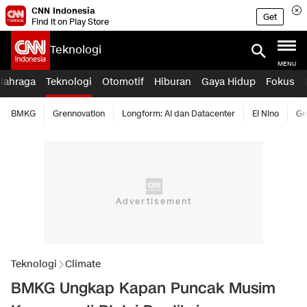
CNN Indonesia
Get
Find it on Play Store
Teknologi
MENU
lahraga
Teknologi
Otomotif
Hiburan
Gaya Hidup
Fokus
BMKG
Grennovation
Longform: AI dan Datacenter
El Nino
Ge
Teknologi
Climate
BMKG Ungkap Kapan Puncak Musim