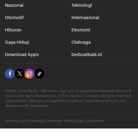
Nasional
Teknologi
Otomotif
Internasional
Hiburan
Ekonomi
Gaya Hidup
Olahraga
Download Apps
berbuatbaik.id
©2026 Trans Media, CNN name, logo and all associated elements (R) and ©
2026 Cable News Network, Inc. A Time Warner Company. All rights reserved.
CNN and the CNN logo are registered marks of Cable News Network, Inc.,
displayed with permission.
Tentang Kami
|
Redaksi
|
Pedoman Media Siber
|
Disclaimer