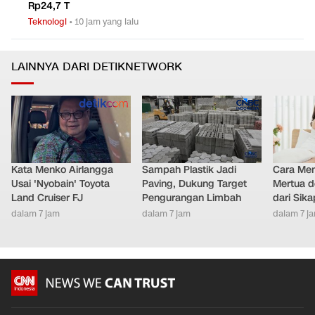
Rp24,7 T
Teknologi
•
10 jam yang lalu
LAINNYA DARI DETIKNETWORK
Kata Menko Airlangga
Sampah Plastik Jadi
Cara Men
Usai 'Nyobain' Toyota
Paving, Dukung Target
Mertua d
Land Cruiser FJ
Pengurangan Limbah
dari Sik
dalam 7 jam
dalam 7 jam
dalam 7 j