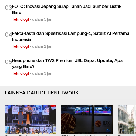
FOTO: Inovasi Jepang Sulap Tanah Jadi Sumber Listrik
0
3
Baru
Teknologi
•
dalam 5 jam
Fakta-fakta dan Spesifikasi Lampung-1, Satelit AI Pertama
0
4
Indonesia
Teknologi
•
dalam 2 jam
Headphone dan TWS Premium JBL Dapat Update, Apa
0
5
yang Baru?
Teknologi
•
dalam 3 jam
LAINNYA DARI DETIKNETWORK