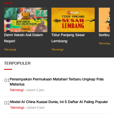
Demi Vaksin Asli Dalam
Tidur Panjang Sesar
Seribu J
Negeri
Lembang
Teknologi
Teknologi
Teknologi
TERPOPULER
Penampakan Permukaan Matahari Terbaru Ungkap Pola
0
1
Misterius
Teknologi
•
dalam 2 jam
Model AI China Kuasai Dunia, Ini 5 Daftar AI Paling Populer
0
2
Teknologi
•
dalam 6 jam