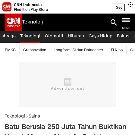
CNN Indonesia
Get
Find it on Play Store
Teknologi
MENU
lahraga
Teknologi
Otomotif
Hiburan
Gaya Hidup
Fokus
BMKG
Grennovation
Longform: AI dan Datacenter
El Nino
Ge
Teknologi
Sains
Batu Berusia 250 Juta Tahun Buktikan