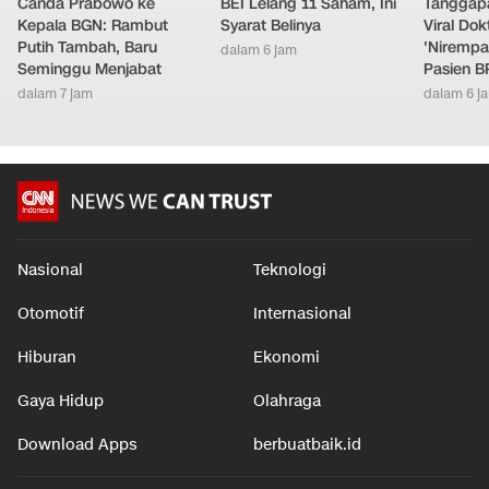
Canda Prabowo ke
BEI Lelang 11 Saham, Ini
Tanggap
Kepala BGN: Rambut
Syarat Belinya
Viral Do
Putih Tambah, Baru
'Nirempa
dalam 6 jam
Seminggu Menjabat
Pasien B
dalam 7 jam
dalam 6 j
Nasional
Teknologi
Otomotif
Internasional
Hiburan
Ekonomi
Gaya Hidup
Olahraga
Download Apps
berbuatbaik.id