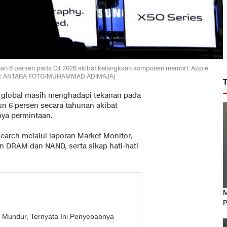
unan 6 persen pada Q1 2026 akibat kelangkaan komponen memori. Apple
oto: ANTARA FOTO/MUHAMMAD ADIMAJA)
 global masih menghadapi tekanan pada
un 6 persen secara tahunan akibat
ya permintaan.
earch melalui laporan Market Monitor,
an DRAM dan NAND, serta sikap hati-hati
M
P
m Mundur, Ternyata Ini Penyebabnya