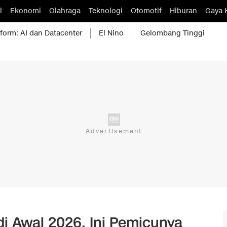
l
Ekonomi
Olahraga
Teknologi
Otomotif
Hiburan
Gaya 
form: AI dan Datacenter
El Nino
Gelombang Tinggi
di Awal 2026, Ini Pemicunya