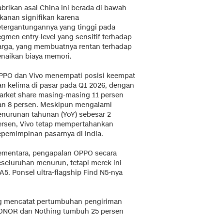
abrikan asal China ini berada di bawah
ekanan signifikan karena
etergantungannya yang tinggi pada
gmen entry-level yang sensitif terhadap
arga, yang membuatnya rentan terhadap
enaikan biaya memori.
PPO dan Vivo menempati posisi keempat
an kelima di pasar pada Q1 2026, dengan
arket share masing-masing 11 persen
an 8 persen. Meskipun mengalami
enurunan tahunan (YoY) sebesar 2
ersen, Vivo tetap mempertahankan
epemimpinan pasarnya di India.
ementara, pengapalan OPPO secara
eseluruhan menurun, tetapi merek ini
A5. Ponsel ultra-flagship Find N5-nya
ing mencatat pertumbuhan pengiriman
 HONOR dan Nothing tumbuh 25 persen