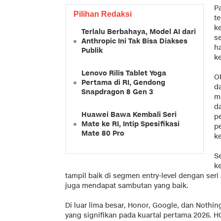
P
Pilihan Redaksi
t
k
Terlalu Berbahaya, Model AI dari
se
Anthropic Ini Tak Bisa Diakses
h
Publik
k
Lenovo Rilis Tablet Yoga
O
Pertama di RI, Gendong
d
Snapdragon 8 Gen 3
m
d
Huawei Bawa Kembali Seri
p
Mate ke RI, Intip Spesifikasi
p
Mate 80 Pro
k
S
k
tampil baik di segmen entry-level dengan seri 
juga mendapat sambutan yang baik.
Di luar lima besar, Honor, Google, dan Noth
yang signifikan pada kuartal pertama 2026.