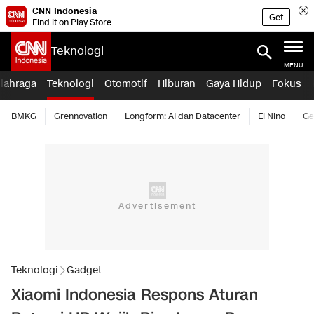
CNN Indonesia
Get
Find it on Play Store
Teknologi
MENU
lahraga
Teknologi
Otomotif
Hiburan
Gaya Hidup
Fokus
BMKG
Grennovation
Longform: AI dan Datacenter
El Nino
Ge
Teknologi
Gadget
Xiaomi Indonesia Respons Aturan