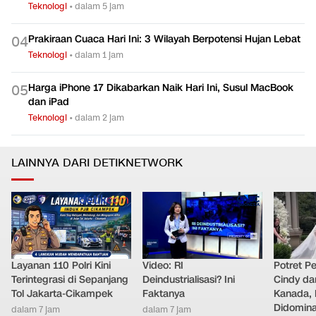
Teknologi
•
dalam 5 jam
Prakiraan Cuaca Hari Ini: 3 Wilayah Berpotensi Hujan Lebat
0
4
Teknologi
•
dalam 1 jam
Harga iPhone 17 Dikabarkan Naik Hari Ini, Susul MacBook
0
5
dan iPad
Teknologi
•
dalam 2 jam
LAINNYA DARI DETIKNETWORK
Layanan 110 Polri Kini
Video: RI
Potret Pe
Terintegrasi di Sepanjang
Deindustrialisasi? Ini
Cindy da
Tol Jakarta-Cikampek
Faktanya
Kanada, 
Didomina
dalam 7 jam
dalam 7 jam