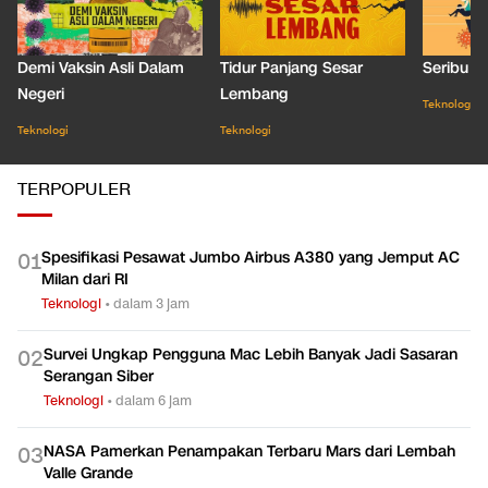
Demi Vaksin Asli Dalam
Tidur Panjang Sesar
Seribu J
Negeri
Lembang
Teknologi
Teknologi
Teknologi
TERPOPULER
Spesifikasi Pesawat Jumbo Airbus A380 yang Jemput AC
0
1
Milan dari RI
Teknologi
•
dalam 3 jam
Survei Ungkap Pengguna Mac Lebih Banyak Jadi Sasaran
0
2
Serangan Siber
Teknologi
•
dalam 6 jam
NASA Pamerkan Penampakan Terbaru Mars dari Lembah
0
3
Valle Grande