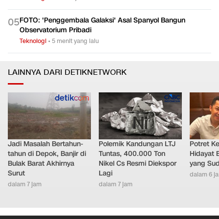
Teleportasi di Fiksi Ilmiah Sebenarnya Tak Sepenuhnya
0
4
Khayalan
Teknologi
•
dalam 1 jam
FOTO: 'Penggembala Galaksi' Asal Spanyol Bangun
0
5
Observatorium Pribadi
Teknologi
•
5 menit yang lalu
LAINNYA DARI DETIKNETWORK
Jadi Masalah Bertahun-
Polemik Kandungan LTJ
Potret K
tahun di Depok, Banjir di
Tuntas, 400.000 Ton
Hidayat 
Bulak Barat Akhirnya
Nikel Cs Resmi Diekspor
yang Sud
Surut
Lagi
dalam 6 j
dalam 7 jam
dalam 7 jam