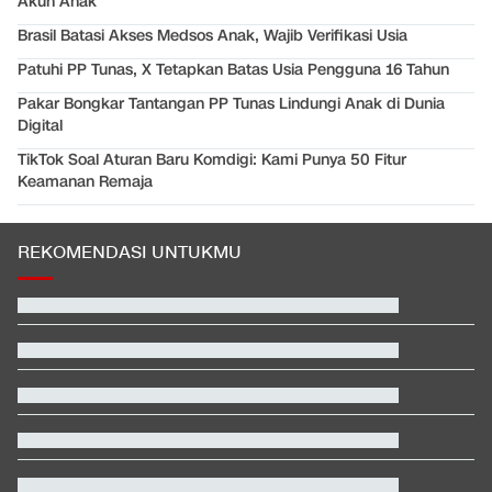
Akun Anak
Brasil Batasi Akses Medsos Anak, Wajib Verifikasi Usia
Patuhi PP Tunas, X Tetapkan Batas Usia Pengguna 16 Tahun
Pakar Bongkar Tantangan PP Tunas Lindungi Anak di Dunia
Digital
TikTok Soal Aturan Baru Komdigi: Kami Punya 50 Fitur
Keamanan Remaja
REKOMENDASI UNTUKMU
EDUSPORTS: Beda Piala AFF dengan FIFA ASEAN Cup
Hashim Djojohadikusumo Kukuhkan 20 Ormas Baru Kawal
Program Pemerintah
Berada dalam Satu Negara, Apa Beda Pasukan Houthi & Militer
Yaman?
Hasil MotoGP Inggris 2026: Fernandez Juara, Martin Kedua
Klasemen Moto3 usai Veda Ega Finis ke-9 dan Danish Crash di