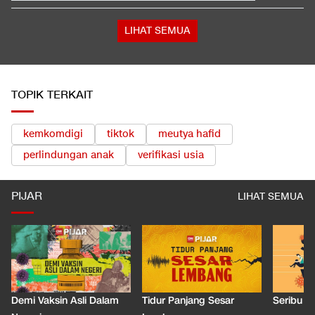
GP Inggris
Bos Padel di Bandung Kena Denda Rp100 Juta dan Wajib
Tanam 1.000 Pohon
LIHAT SEMUA
TOPIK TERKAIT
kemkomdigi
tiktok
meutya hafid
perlindungan anak
verifikasi usia
PIJAR
LIHAT SEMUA