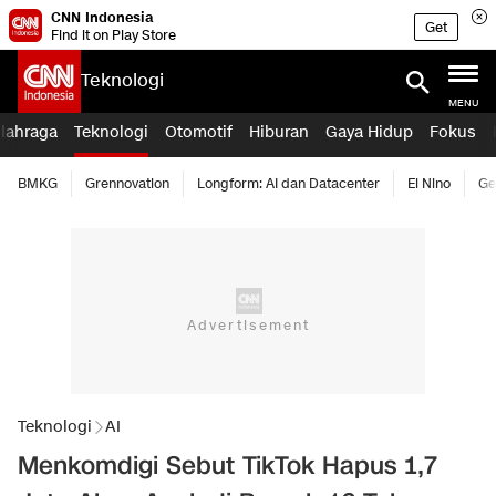
CNN Indonesia
Get
Find it on Play Store
Teknologi
MENU
lahraga
Teknologi
Otomotif
Hiburan
Gaya Hidup
Fokus
BMKG
Grennovation
Longform: AI dan Datacenter
El Nino
Ge
Teknologi
AI
Menkomdigi Sebut TikTok Hapus 1,7