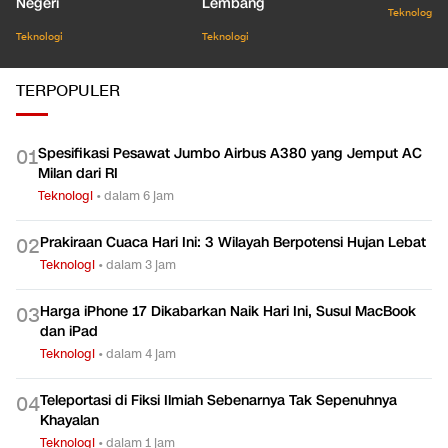
Demi Vaksin Asli Dalam
Tidur Panjang Sesar
Seribu J
Negeri
Lembang
Teknologi
Teknologi
Teknologi
TERPOPULER
Spesifikasi Pesawat Jumbo Airbus A380 yang Jemput AC
0
1
Milan dari RI
Teknologi
•
dalam 6 jam
Prakiraan Cuaca Hari Ini: 3 Wilayah Berpotensi Hujan Lebat
0
2
Teknologi
•
dalam 3 jam
Harga iPhone 17 Dikabarkan Naik Hari Ini, Susul MacBook
0
3
dan iPad
Teknologi
•
dalam 4 jam