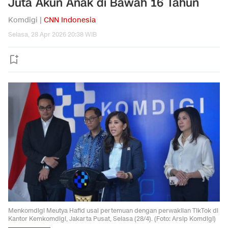
Juta Akun Anak di Bawah 16 Tahun
Komdigi |
CNN Indonesia
Selasa, 28 Apr 2026 20:38 WIB
Menkomdigi Meutya Hafid usai pertemuan dengan perwakilan TikTok di
Kantor Kemkomdigi, Jakarta Pusat, Selasa (28/4). (Foto: Arsip Komdigi)