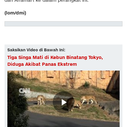
dan Alfamart ke dalam perangkat ini.
(lom/dmi)
Saksikan Video di Bawah Ini:
Tiga Singa Mati di Kebun Binatang Tokyo,
Diduga Akibat Panas Ekstrem