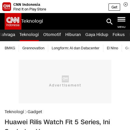
CNN Indonesia
Get
Find it on Play Store
Teknologi
MENU
lahraga
Teknologi
Otomotif
Hiburan
Gaya Hidup
Fokus
BMKG
Grennovation
Longform: AI dan Datacenter
El Nino
Ge
Teknologi
Gadget
Huawei Rilis Watch Fit 5 Series, Ini