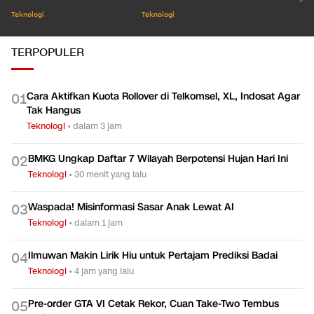
Teknologi
Teknologi
TERPOPULER
Cara Aktifkan Kuota Rollover di Telkomsel, XL, Indosat Agar
0
1
Tak Hangus
Teknologi
•
dalam 3 jam
BMKG Ungkap Daftar 7 Wilayah Berpotensi Hujan Hari Ini
0
2
Teknologi
•
30 menit yang lalu
Waspada! Misinformasi Sasar Anak Lewat AI
0
3
Teknologi
•
dalam 1 jam
Ilmuwan Makin Lirik Hiu untuk Pertajam Prediksi Badai
0
4
Teknologi
•
4 jam yang lalu
Pre-order GTA VI Cetak Rekor, Cuan Take-Two Tembus
0
5