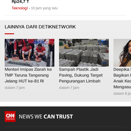
Rp24,7 T
Teknologi
•
10 jam yang lalu
LAINNYA DARI DETIKNETWORK
Menteri Imipas Ziarah ke
Sampah Plastik Jadi
Deepika
TMP Taruna Tangerang
Paving, Dukung Target
Bagikan 
Jelang HUT ke-81 RI
Pengurangan Limbah
Anak Ke
Mengasu
dalam 7 jam
dalam 7 jam
dalam 6 j