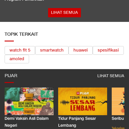
LIHAT SEMUA
TOPIK TERKAIT
watch fit 5
smartwatch
huawei
spesifikasi
amoled
PIJAR
LIHAT SEMUA
Demi Vaksin Asli Dalam
Tidur Panjang Sesar
Seribu J
Negeri
Lembang
Teknologi