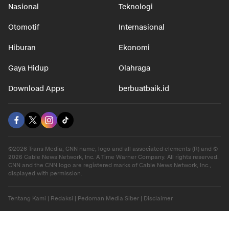
Nasional
Teknologi
Otomotif
Internasional
Hiburan
Ekonomi
Gaya Hidup
Olahraga
Download Apps
berbuatbaik.id
©2026 Trans Media, CNN name, logo and all associated elements (R) and ©
2026 Cable News Network, Inc. A Time Warner Company. All rights reserved.
CNN and the CNN logo are registered marks of Cable News Network, Inc.,
displayed with permission.
Tentang Kami
|
Redaksi
|
Pedoman Media Siber
|
Disclaimer