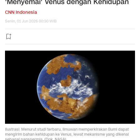
'Menyemai' Venus dengan Kehidupan
CNN Indonesia
Senin, 01 Jun 2026 00:30 WIB
Ilustrasi. Menurut studi terbaru, ilmuwan memperkirakan Bumi dapat
mengirim bahan kehidupan ke Venus, lewat mekanisme yang dikenal
sebagai panspermia. (Dok. NASA)