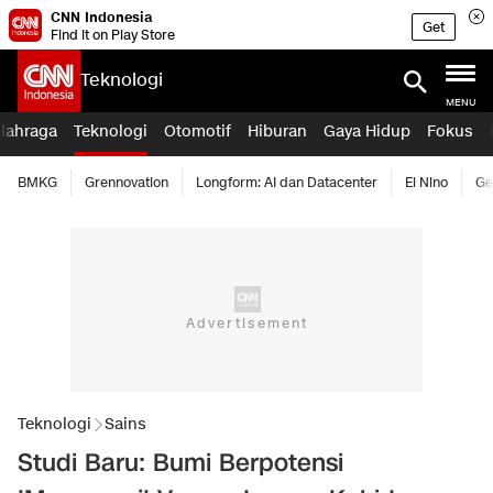
CNN Indonesia
Get
Find it on Play Store
Teknologi
MENU
lahraga
Teknologi
Otomotif
Hiburan
Gaya Hidup
Fokus
BMKG
Grennovation
Longform: AI dan Datacenter
El Nino
Ge
Teknologi
Sains
Studi Baru: Bumi Berpotensi