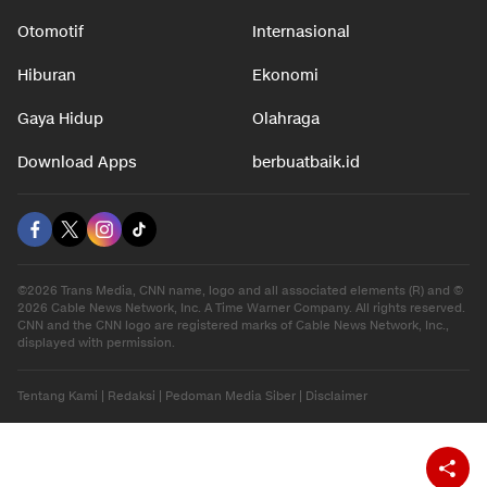
Otomotif
Internasional
Hiburan
Ekonomi
Gaya Hidup
Olahraga
Download Apps
berbuatbaik.id
©2026 Trans Media, CNN name, logo and all associated elements (R) and ©
2026 Cable News Network, Inc. A Time Warner Company. All rights reserved.
CNN and the CNN logo are registered marks of Cable News Network, Inc.,
displayed with permission.
Tentang Kami
|
Redaksi
|
Pedoman Media Siber
|
Disclaimer