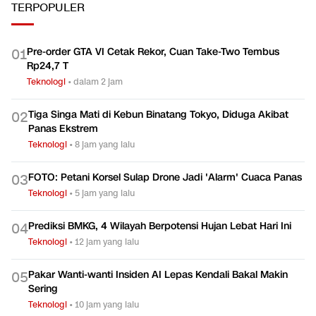
TERPOPULER
Pre-order GTA VI Cetak Rekor, Cuan Take-Two Tembus
0
1
Rp24,7 T
Teknologi
•
dalam 2 jam
Tiga Singa Mati di Kebun Binatang Tokyo, Diduga Akibat
0
2
Panas Ekstrem
Teknologi
•
8 jam yang lalu
FOTO: Petani Korsel Sulap Drone Jadi 'Alarm' Cuaca Panas
0
3
Teknologi
•
5 jam yang lalu
Prediksi BMKG, 4 Wilayah Berpotensi Hujan Lebat Hari Ini
0
4
Teknologi
•
12 jam yang lalu
Pakar Wanti-wanti Insiden AI Lepas Kendali Bakal Makin
0
5
Sering
Teknologi
•
10 jam yang lalu