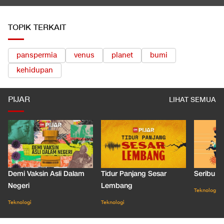
TOPIK TERKAIT
panspermia
venus
planet
bumi
kehidupan
PIJAR
LIHAT SEMUA
Demi Vaksin Asli Dalam
Tidur Panjang Sesar
Seribu J
Negeri
Lembang
Teknologi
Teknologi
Teknologi