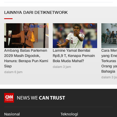
LAINNYA DARI DETIKNETWORK
Ambang Batas Parlemen
Lamine Yamal Bernilai
Cara Men
2029 Masih Digodok,
Rp8,9 T, Kenapa Pemain
yang Ene
Hanura: Berapa Pun Kami
Bola Muda Mahal?
Terkuras
Siap
Orang ya
dalam 3 jam
Bahagia
dalam 6 jam
dalam 3 j
Nasional
Teknologi