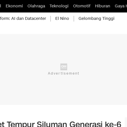
l
Ekonomi
Olahraga
Teknologi
Otomotif
Hiburan
Gaya 
form: AI dan Datacenter
El Nino
Gelombang Tinggi
 Jet Tempur Siluman Generasi ke-6