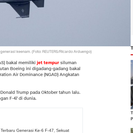
47 generasi keenam. (Foto: REUTERS/Ricardo Arduengo)
AS) bakal memiliki
jet tempur
siluman
sutan Boeing ini digadang-gadang bakal
ration Air Dominance (NGAD) Angkatan
Donald Trump pada Oktober tahun lalu.
gan F-47 di dunia.
T
P
Terbaru Generasi Ke-6 F-47, Sekuat