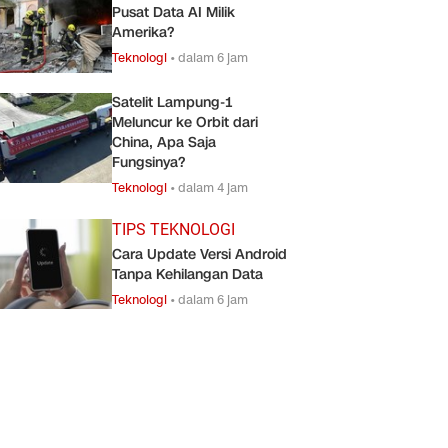
Pusat Data AI Milik
Amerika?
Teknologi
•
dalam 6 jam
Satelit Lampung-1
Meluncur ke Orbit dari
China, Apa Saja
Fungsinya?
Teknologi
•
dalam 4 jam
TIPS TEKNOLOGI
Cara Update Versi Android
Tanpa Kehilangan Data
Teknologi
•
dalam 6 jam