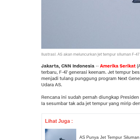
Ilustrasi. AS akan meluncurkan jet tempur siluman F-
Jakarta, CNN Indonesia
--
Amerika Serikat
(
terbaru, F-47 generasi keenam. Jet tempur be
menjadi tulang punggung program Next Gene
Udara AS.
Rencana ini sudah pernah diungkap Presiden 
Ia sesumbar tak ada jet tempur yang mirip den
Lihat Juga :
AS Punya Jet Tempur Siluman 