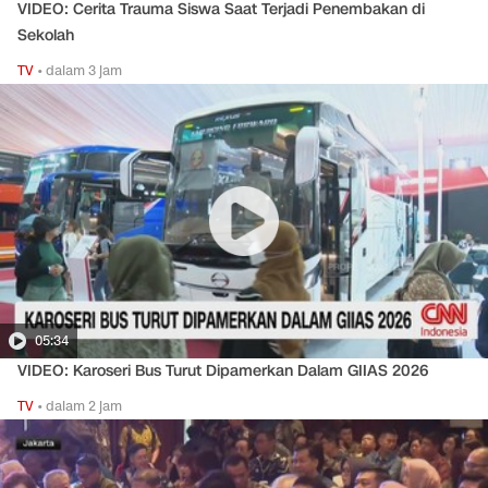
VIDEO: Cerita Trauma Siswa Saat Terjadi Penembakan di
Sekolah
TV
•
dalam 3 jam
05:34
VIDEO: Karoseri Bus Turut Dipamerkan Dalam GIIAS 2026
TV
•
dalam 2 jam