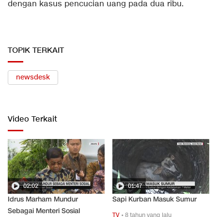
dengan kasus pencucian uang pada dua ribu.
TOPIK TERKAIT
newsdesk
Video Terkait
02:02
01:47
Idrus Marham Mundur
Sapi Kurban Masuk Sumur
Sebagai Menteri Sosial
TV
•
8 tahun yang lalu