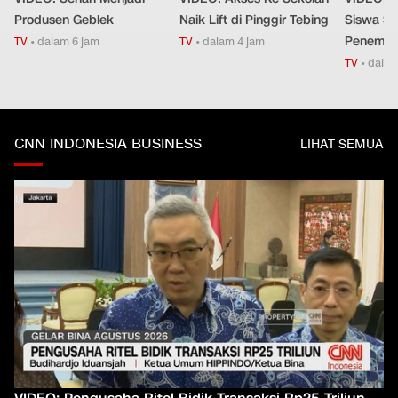
Produsen Geblek
Naik Lift di Pinggir Tebing
Siswa Saa
Penemba
TV
•
dalam 6 jam
TV
•
dalam 4 jam
TV
•
dalam
CNN INDONESIA BUSINESS
LIHAT SEMUA