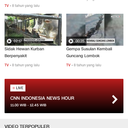
TV
•
8 tahun yang lalu
02:17
00:35
Sidak Hewan Kurban
Gempa Susulan Kembali
Berpenyakit
Guncang Lombok
TV
•
8 tahun yang lalu
TV
•
8 tahun yang lalu
LIVE
CNN INDONESIA NEWS HOUR
11.00
WIB -
12.45
WIB
VIDEO TERPOPULER