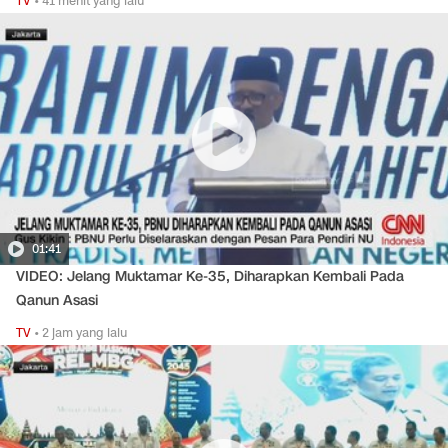
TV
•
41 menit yang lalu
01:41
VIDEO: Jelang Muktamar Ke-35, Diharapkan Kembali Pada
Qanun Asasi
TV
•
2 jam yang lalu