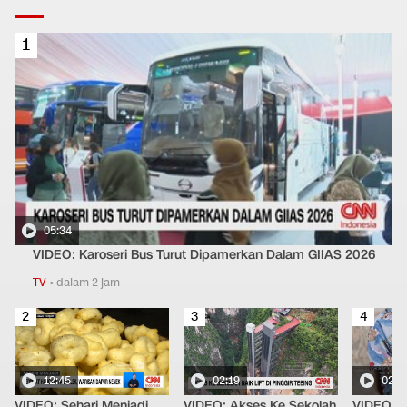
1
05:34
VIDEO: Karoseri Bus Turut Dipamerkan Dalam GIIAS 2026
TV
•
dalam 2 jam
2
3
4
12:45
02:19
02:3
VIDEO: Sehari Menjadi
VIDEO: Akses Ke Sekolah
VIDEO: C