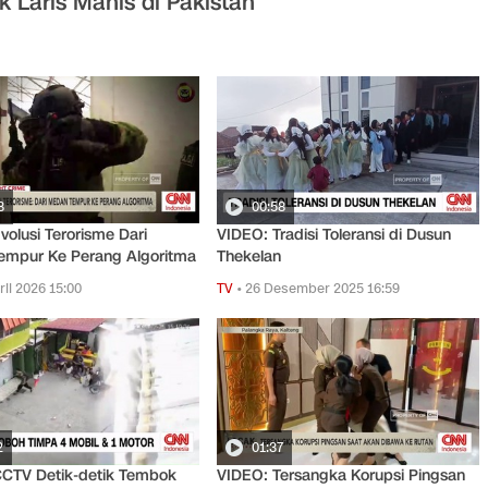
k Laris Manis di Pakistan
8
00:58
volusi Terorisme Dari
VIDEO: Tradisi Toleransi di Dusun
empur Ke Perang Algoritma
Thekelan
ril 2026 15:00
TV
•
26 Desember 2025 16:59
2
01:37
CCTV Detik-detik Tembok
VIDEO: Tersangka Korupsi Pingsan