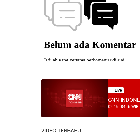
Live
CNN INDONE
02.45
-
04.15
WIB
VIDEO TERBARU