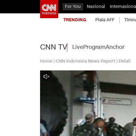
For You
Nasional
Internasiona
TRENDING
Piala AFF
Timn
CNN TV
Live
Program
Anchor
Home
CNN Indonesia News Report
Detail