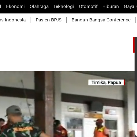
l
Ekonomi
Olahraga
Teknologi
Otomotif
Hiburan
Gaya 
as Indonesia
Pasien BPJS
Bangun Bangsa Conference