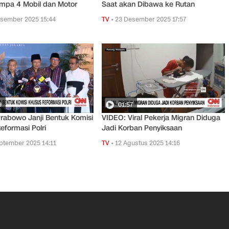
mpa 4 Mobil dan Motor
Saat akan Dibawa ke Rutan
sember 2025 15:44
TV
•
23 Desember 2025 17:57
9
01:57
rabowo Janji Bentuk Komisi
VIDEO: Viral Pekerja Migran Diduga
eformasi Polri
Jadi Korban Penyiksaan
ptember 2025 14:11
TV
•
12 Agustus 2025 14:16