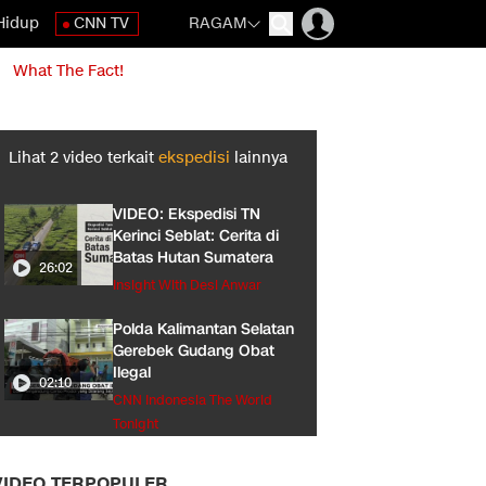
Hidup
CNN TV
RAGAM
What The Fact!
Lihat
2
video terkait
ekspedisi
lainnya
VIDEO: Ekspedisi TN
Kerinci Seblat: Cerita di
Batas Hutan Sumatera
26:02
Insight With Desi Anwar
Polda Kalimantan Selatan
Gerebek Gudang Obat
Ilegal
02:10
CNN Indonesia The World
Tonight
VIDEO TERPOPULER