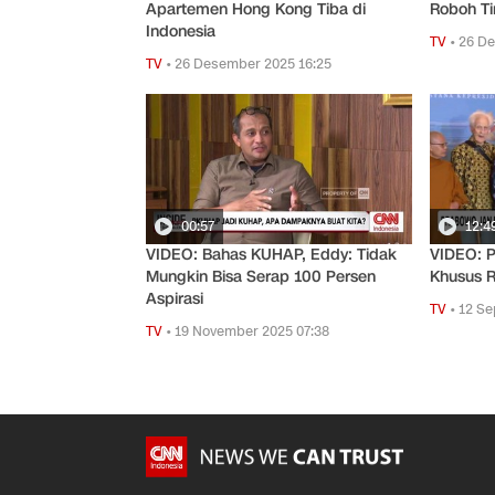
Apartemen Hong Kong Tiba di
Roboh Ti
Indonesia
TV
•
26 De
TV
•
26 Desember 2025 16:25
00:57
12:4
VIDEO: Bahas KUHAP, Eddy: Tidak
VIDEO: P
Mungkin Bisa Serap 100 Persen
Khusus R
Aspirasi
TV
•
12 Se
TV
•
19 November 2025 07:38