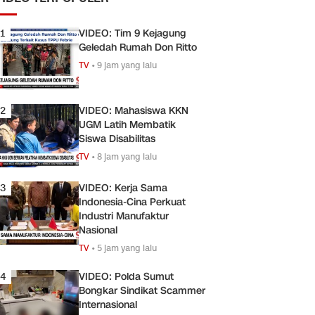
1
VIDEO: Tim 9 Kejagung
Geledah Rumah Don Ritto
TV
•
9 jam yang lalu
2
VIDEO: Mahasiswa KKN
UGM Latih Membatik
Siswa Disabilitas
TV
•
8 jam yang lalu
3
VIDEO: Kerja Sama
Indonesia-Cina Perkuat
Industri Manufaktur
Nasional
TV
•
5 jam yang lalu
4
VIDEO: Polda Sumut
Bongkar Sindikat Scammer
Internasional