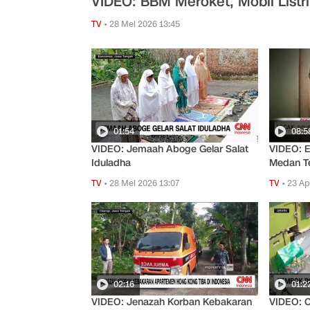
VIDEO: BBM Meroket, Mobil Listri
TV
•
28 Mei 2026 13:45
01:54
08:5
VIDEO: Jemaah Aboge Gelar Salat
VIDEO: E
Iduladha
Medan T
TV
•
28 Mei 2026 13:07
TV
•
23 Ap
02:16
01:2
VIDEO: Jenazah Korban Kebakaran
VIDEO: 