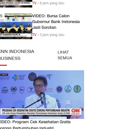
TV
•
6 jam yang lalu
5
VIDEO: Bursa Calon
Gubernur Bank Indonesia
Jadi Sorotan
TV
•
5 jam yang lalu
CNN INDONESIA
LIHAT
SEMUA
BUSINESS
IDEO: Program Cek Kesehatan Gratis
orong Pertumbuhan Industri