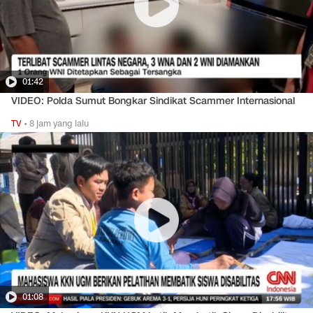
01:42
VIDEO: Polda Sumut Bongkar Sindikat Scammer Internasional
TV
•
8 jam yang lalu
01:08