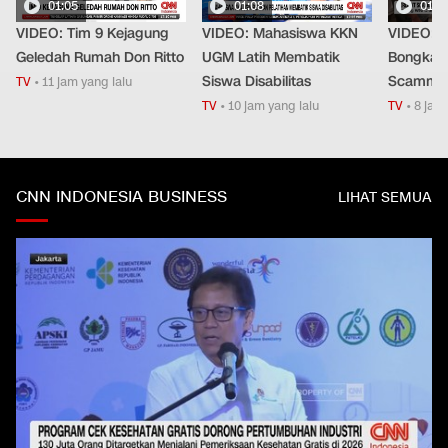
01:05
01:08
01:4
VIDEO: Tim 9 Kejagung
VIDEO: Mahasiswa KKN
VIDEO: P
Geledah Rumah Don Ritto
UGM Latih Membatik
Bongkar 
Siswa Disabilitas
Scammer 
TV
•
11 jam yang lalu
TV
•
10 jam yang lalu
TV
•
8 jam 
CNN INDONESIA BUSINESS
LIHAT SEMUA