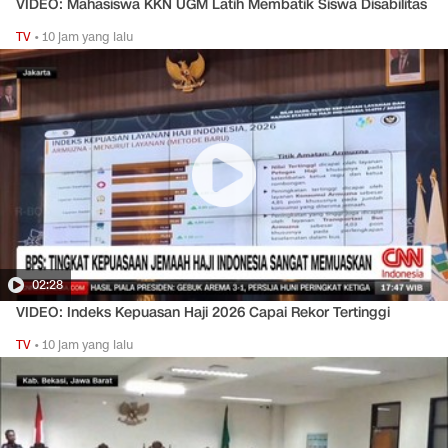
VIDEO: Mahasiswa KKN UGM Latih Membatik Siswa Disabilitas
TV
•
10 jam yang lalu
02:28
VIDEO: Indeks Kepuasan Haji 2026 Capai Rekor Tertinggi
TV
•
10 jam yang lalu