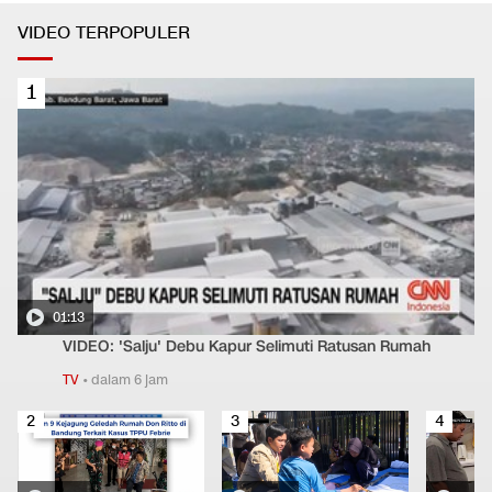
VIDEO TERPOPULER
1
01:13
VIDEO: 'Salju' Debu Kapur Selimuti Ratusan Rumah
TV
•
dalam 6 jam
2
3
4