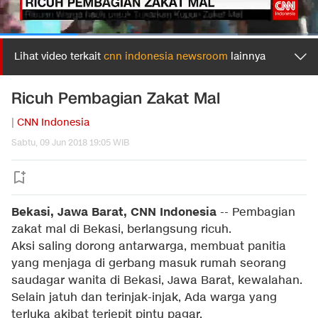
Lihat video terkait
cnn indonesia newsroom
lainnya
Ricuh Pembagian Zakat Mal
|
CNN Indonesia
Sabtu, 09 Jun 2018 19:05 WIB
Bekasi, Jawa Barat, CNN Indonesia
-- Pembagian
zakat mal di Bekasi, berlangsung ricuh.
Aksi saling dorong antarwarga, membuat panitia
yang menjaga di gerbang masuk rumah seorang
saudagar wanita di Bekasi, Jawa Barat, kewalahan.
Selain jatuh dan terinjak-injak, Ada warga yang
terluka akibat terjepit pintu pagar.