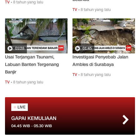
TV
•
8 tahun yang lalu
TV
•
8 tahun yang lalu
01:28
01:45
Usai Terjangan Tsunami,
Investigasi Penyebab Jalan
Labuan Banten Tergenang
Ambles di Surabaya
Banjir
TV
•
8 tahun yang lalu
TV
•
8 tahun yang lalu
LIVE
GAPAI KEMULIAAN
04.45
WIB -
05.30
WIB