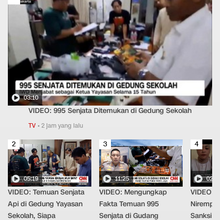
03:10
VIDEO: 995 Senjata Ditemukan di Gedung Sekolah
TV
•
2 jam yang lalu
2
3
4
05:19
11:25
02:2
VIDEO: Temuan Senjata
VIDEO: Mengungkap
VIDEO: 
Api di Gedung Yayasan
Fakta Temuan 995
Nirempat
Sekolah, Siapa
Senjata di Gudang
Sanksi T