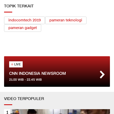
TOPIK TERKAIT
indocomtech 2019
pameran teknologi
pameran gadget
LIVE
CNN INDONESIA NEWSROOM
21.00
WIB -
22.45
WIB
VIDEO TERPOPULER
1