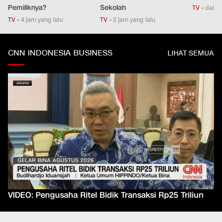
Pemiliknya?
Sekolah
TV
•
dalam
TV
•
4 jam yang lalu
TV
•
2 jam yang lalu
CNN INDONESIA BUSINESS
LIHAT SEMUA
VIDEO: Pengusaha Ritel Bidik Transaksi Rp25 Triliun