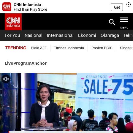
CNN Indonesia
Get
Find it on Play Store
MENU
For You
Nasional
Internasional
Ekonomi
Olahraga
Tekn
TRENDING
Piala AFF
Timnas Indonesia
Pasien BPJS
Singap
Live
Program
Anchor