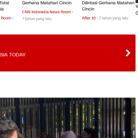
Total
Gerhana Matahari Cincin
Dilintasi Gerhana Matahari
V
ia
Cincin
CNN Indonesia News Room
•
O
s Room
•
After 10
•
7 tahun yang lalu
7 tahun yang lalu
SIA TODAY