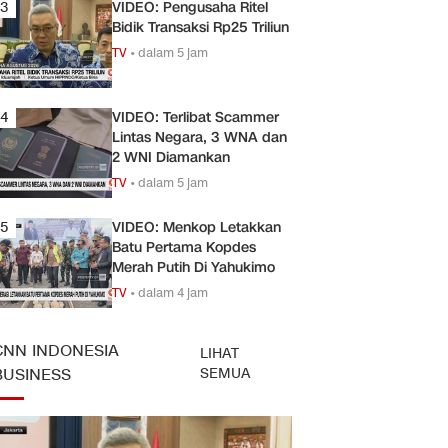
3
VIDEO: Pengusaha Ritel
Bidik Transaksi Rp25 Triliun
TV
•
dalam 5 jam
4
VIDEO: Terlibat Scammer
Lintas Negara, 3 WNA dan
2 WNI Diamankan
TV
•
dalam 5 jam
5
VIDEO: Menkop Letakkan
Batu Pertama Kopdes
Merah Putih Di Yahukimo
TV
•
dalam 4 jam
CNN INDONESIA
LIHAT
SEMUA
BUSINESS