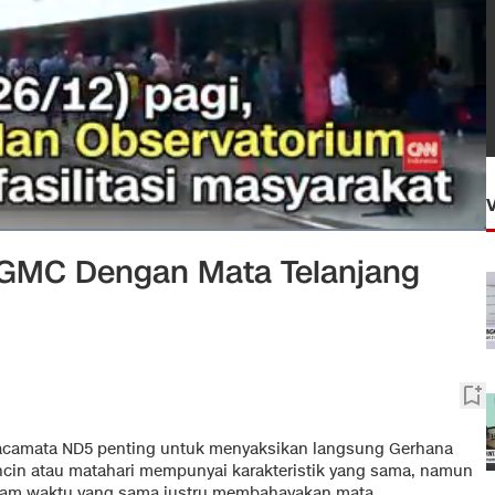
 GMC Dengan Mata Telanjang
acamata ND5 penting untuk menyaksikan langsung Gerhana
ncin atau matahari mempunyai karakteristik yang sama, namun
alam waktu yang sama justru membahayakan mata.