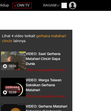
Hidup
CNN TV
RAGAM
Lihat
4
video terkait
gerhana matahari
cincin
lainnya
VIDEO: Saat Gerhana
Matahari Cincin Sapa
Dunia
02:01
CNN Indonesia News Room
VIDEO: Warga Taiwan
Saksikan Gerhana
Matahari
01:09
CNN Indonesia News Room
VIDEO: Gerhana Matahari