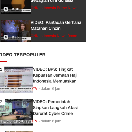
Sebagian di Indonesia
CNN Indonesia Prime News
01:18
VIDEO: Pantauan Gerhana
Matahari Cincin
CNN Indonesia News Room
01:32
VIDEO TERPOPULER
1
VIDEO: BPS: Tingkat
Kepuasan Jemaah Haji
Indonesia Memuaskan
TV
•
dalam 6 jam
2
VIDEO: Pemerintah
Siapkan Langkah Atasi
Darurat Cyber Crime
TV
•
dalam 6 jam