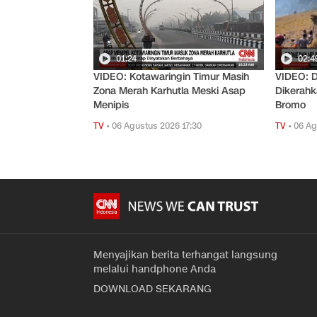
01:24
02:4
VIDEO: Kotawaringin Timur Masih
VIDEO: D
Zona Merah Karhutla Meski Asap
Dikerah
Menipis
Bromo
TV
•
06 Agustus 2026 17:30
TV
•
06 Ag
Menyajikan berita terhangat langsung
melalui handphone Anda
DOWNLOAD SEKARANG