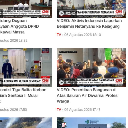
2
02:42
Sidang Dugaan
VIDEO: Aktivis Indonesia Laporkan
ayaan Anggota DPRD
Benjamin Netanyahu ke Kejagung
ikawal Massa
TV
•
06 Agustus 2026 18:10
ustus 2026 18:32
4
01:45
ondisi Tiga Balita Korban
VIDEO: Penertiban Bangunan di
ara Sentosa II Mulai
Atas Saluran Air Diwarnai Protes
k
Warga
ustus 2026 17:50
TV
•
06 Agustus 2026 17:47