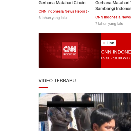
Gerhana Matahari Cincin
Gerhana Matahari 
Sambangi Indones
CNN Indonesia News Report
•
CNN Indonesia New
6 tahun yang lalu
7 tahun yang lalu
Live
CNN INDONE
09.30
-
10.00
WIB
VIDEO TERBARU