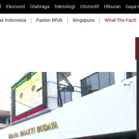
l
Ekonomi
Olahraga
Teknologi
Otomotif
Hiburan
Gaya 
as Indonesia
Pasien BPJS
Singapura
What The Fact!