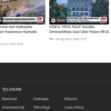
9
01:44
rone dan Helikopter
VIDEO: PPDS RSUP Sardjito
kan Padamkan Karhutla
Dinonaktifkan Usai Cibir Pasien BPJS
TV
•
06 Agustus 2026 17:17
ustus 2026 17:25
TELUSURI
Nasional
Olahraga
Hiburan
Internasional
Teknologi
Gaya Hidup