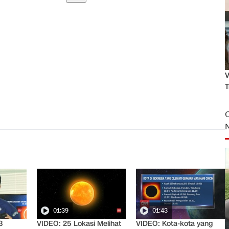
V
T
01:39
01:43
3
VIDEO: 25 Lokasi Melihat
VIDEO: Kota-kota yang