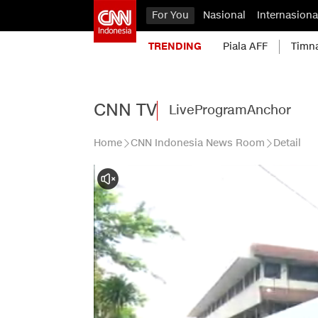
For You
Nasional
Internasiona
TRENDING
Piala AFF
Timn
CNN TV
Live
Program
Anchor
Home
CNN Indonesia News Room
Detail