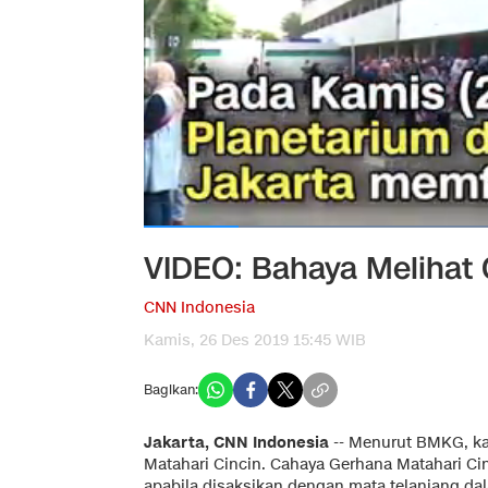
VIDEO: Bahaya Melihat
CNN Indonesia
Kamis, 26 Des 2019 15:45 WIB
Bagikan:
Jakarta, CNN Indonesia
-- Menurut BMKG, k
Matahari Cincin. Cahaya Gerhana Matahari Ci
apabila disaksikan dengan mata telanjang d