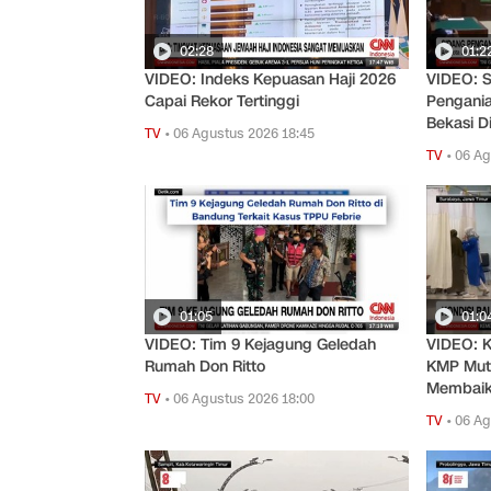
02:28
01:2
VIDEO: Indeks Kepuasan Haji 2026
VIDEO: 
Capai Rekor Tertinggi
Pengani
Bekasi D
TV
•
06 Agustus 2026 18:45
TV
•
06 Ag
01:05
01:0
VIDEO: Tim 9 Kejagung Geledah
VIDEO: K
Rumah Don Ritto
KMP Muti
Membai
TV
•
06 Agustus 2026 18:00
TV
•
06 Ag