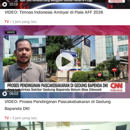
10:19
VIDEO: Timnas Indonesia Ambyar di Piala AFF 2026
TV
•
1 jam yang lalu
06:02
VIDEO: Proses Pendinginan Pascakebakaran di Gedung
Bapenda DKI
TV
•
3 jam yang lalu