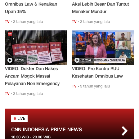
Omnibus Law & Kenaikan
Aksi Lebih Besar Dan Tuntut
Upah 15%
Menaker Mundur
TV
•
3 tahun yang lalu
TV
•
3 tahun yang lalu
01:53
27:54
VIDEO: Dokter Dan Nakes
VIDEO: Pro Kontra RUU
Ancam Mogok Massal
Kesehatan Omnibus Law
Pelayanan Non Emergency
TV
•
3 tahun yang lalu
TV
•
3 tahun yang lalu
LIVE
CNN INDONESIA PRIME NEWS
18.30
WIB -
20.00
WIB