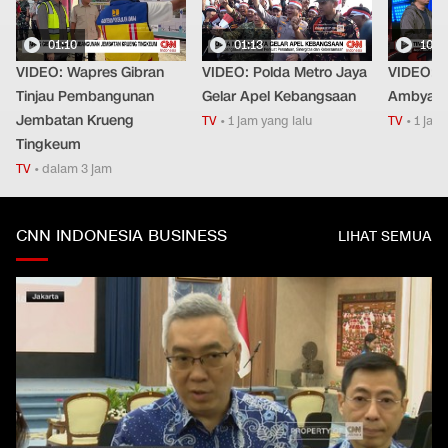
01:10
01:13
10:1
VIDEO: Wapres Gibran
VIDEO: Polda Metro Jaya
VIDEO: T
Tinjau Pembangunan
Gelar Apel Kebangsaan
Ambyar d
Jembatan Krueng
TV
•
1 jam yang lalu
TV
•
1 jam 
Tingkeum
TV
•
dalam 3 jam
CNN INDONESIA BUSINESS
LIHAT SEMUA