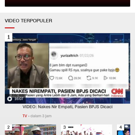
VIDEO TERPOPULER
1
16:07
VIDEO: Nakes Nir Empati, Pasien BPJS Dicaci
TV
•
dalam 3 jam
2
3
4