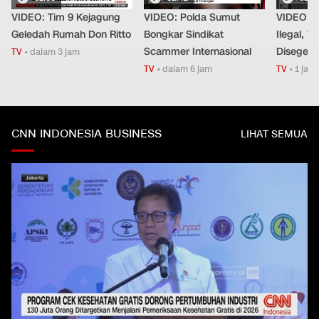
VIDEO: Tim 9 Kejagung
VIDEO: Polda Sumut
VIDEO: 
Geledah Rumah Don Ritto
Bongkar Sindikat
Ilegal, V
Scammer Internasional
Disegel
TV
•
dalam 3 jam
TV
•
dalam 6 jam
TV
•
1 jam 
CNN INDONESIA BUSINESS
LIHAT SEMUA