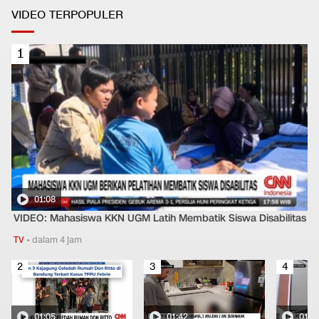
VIDEO TERPOPULER
1
01:08
VIDEO: Mahasiswa KKN UGM Latih Membatik Siswa Disabilitas
TV
•
dalam 4 jam
2
3
4
01:05
01:42
01:5