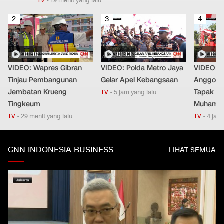
TV
•
19 menit yang lalu
2
3
4
01:10
01:13
01:0
VIDEO: Wapres Gibran
VIDEO: Polda Metro Jaya
VIDEO: K
Tinjau Pembangunan
Gelar Apel Kebangsaan
Anggota
Jembatan Krueng
Tapak Su
TV
•
5 jam yang lalu
Tingkeum
Muhamm
TV
•
29 menit yang lalu
TV
•
4 jam 
CNN INDONESIA BUSINESS
LIHAT SEMUA