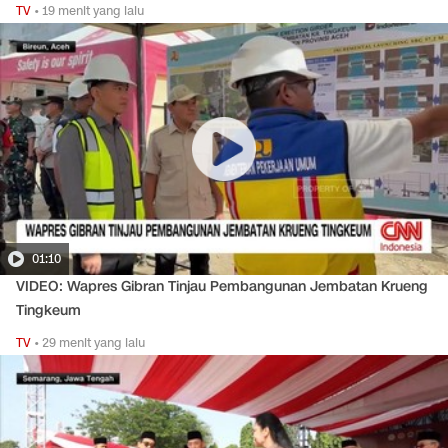
TV
•
19 menit yang lalu
01:10
VIDEO: Wapres Gibran Tinjau Pembangunan Jembatan Krueng
Tingkeum
TV
•
29 menit yang lalu