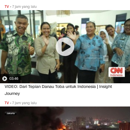
TV
•
7 jam yang lalu
03:46
VIDEO: Dari Tepian Danau Toba untuk Indonesia | Insight
Journey
TV
•
7 jam yang lalu