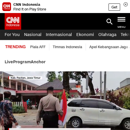
CNN Indonesia
Get
Find it on Play Store
MENU
For You
Nasional
Internasional
Ekonomi
Olahraga
Tekn
TRENDING
Piala AFF
Timnas Indonesia
Apel Kebangsaan Jaga 
Live
Program
Anchor