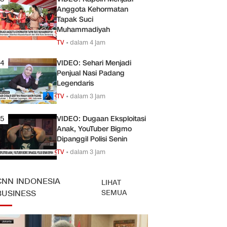
Anggota Kehormatan
Tapak Suci
Muhammadiyah
TV
•
dalam 4 jam
4
VIDEO: Sehari Menjadi
Penjual Nasi Padang
Legendaris
TV
•
dalam 3 jam
5
VIDEO: Dugaan Eksploitasi
Anak, YouTuber Bigmo
Dipanggil Polisi Senin
TV
•
dalam 3 jam
CNN INDONESIA
LIHAT
SEMUA
BUSINESS