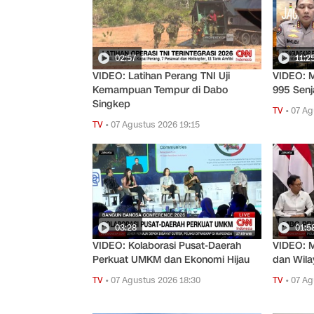
02:57
11:2
VIDEO: Latihan Perang TNI Uji
VIDEO: 
Kemampuan Tempur di Dabo
995 Senj
Singkep
TV
•
07 Ag
TV
•
07 Agustus 2026 19:15
03:28
01:5
VIDEO: Kolaborasi Pusat-Daerah
VIDEO: M
Perkuat UMKM dan Ekonomi Hijau
dan Wila
TV
•
07 Agustus 2026 18:30
TV
•
07 Ag