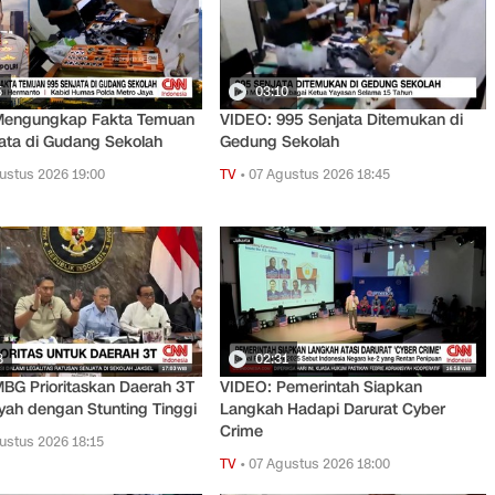
5
03:10
Mengungkap Fakta Temuan
VIDEO: 995 Senjata Ditemukan di
ata di Gudang Sekolah
Gedung Sekolah
ustus 2026 19:00
TV
•
07 Agustus 2026 18:45
8
02:31
BG Prioritaskan Daerah 3T
VIDEO: Pemerintah Siapkan
yah dengan Stunting Tinggi
Langkah Hadapi Darurat Cyber
Crime
ustus 2026 18:15
TV
•
07 Agustus 2026 18:00