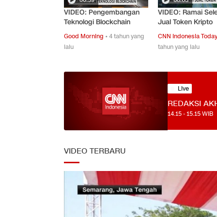
VIDEO: Pengembangan
VIDEO: Ramai Seleb
Teknologi Blockchain
Jual Token Kripto
Good Morning
•
4 tahun yang
CNN Indonesia Toda
lalu
tahun yang lalu
Live
REDAKSI AK
14.15
-
15.15
WIB
VIDEO TERBARU