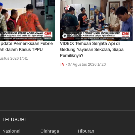
8
05:19
pdate Pemeriksaan Febrie
VIDEO: Temuan Senjata Api di
yah dalam Kasus TPPU
Gedung Yayasan Sekolah, Siapa
Pemiliknya?
ustus 2026 17:41
TV
•
07 Agustus 2026 17:20
TELUSURI
Nasional
Olahraga
Hiburan