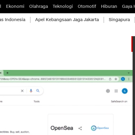
l
Ekonomi
Olahraga
Teknologi
Otomotif
Hiburan
Gaya 
as Indonesia
Apel Kebangsaan Jaga Jakarta
Singapura