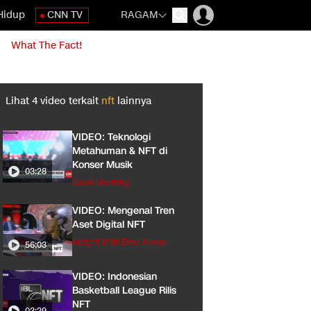
Hidup
CNN TV
RAGAM
What The Fact!
Lihat
4
video terkait
nft
lainnya
VIDEO: Teknologi
Metahuman & NFT di
Konser Musik
03:28
Good Morning
VIDEO: Mengenal Tren
Aset Digital NFT
Insight With Desi Anwar
56:03
VIDEO: Indonesian
Basketball League Rilis
NFT
03:29