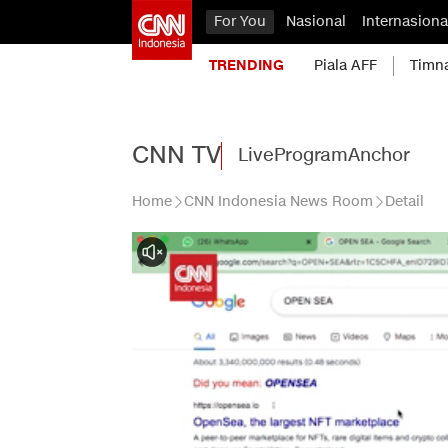
For You
Nasional
Internasiona
TRENDING
Piala AFF
Timn
CNN TV
Live
Program
Anchor
Home
CNN Indonesia News Room
Detail