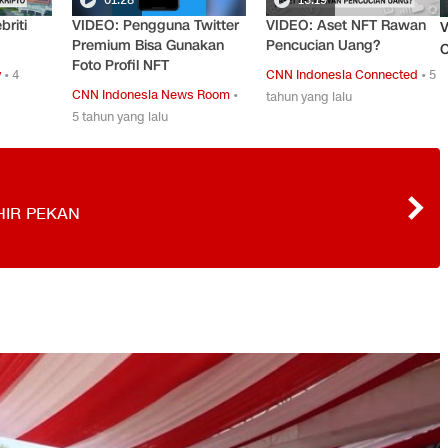
riti
VIDEO: Pengguna Twitter
VIDEO: Aset NFT Rawan
V
Premium Bisa Gunakan
Pencucian Uang?
O
Foto Profil NFT
y
•
4
CNN Indonesia Connected
•
5
CNN Indonesia News Room
•
tahun yang lalu
5 tahun yang lalu
HIR PEKAN