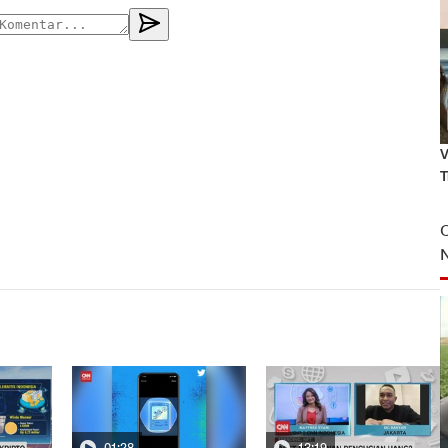
V
T
01:28
13:19