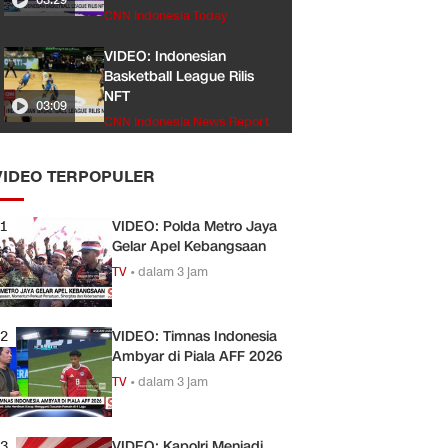
CNN Indonesia Today
VIDEO: Indonesian
Basketball League Rilis
NFT
03:09
CNN Indonesia News Report
VIDEO TERPOPULER
1
VIDEO: Polda Metro Jaya
Gelar Apel Kebangsaan
TV
•
dalam 3 jam
2
VIDEO: Timnas Indonesia
Ambyar di Piala AFF 2026
TV
•
dalam 3 jam
3
VIDEO: Kapolri Menjadi