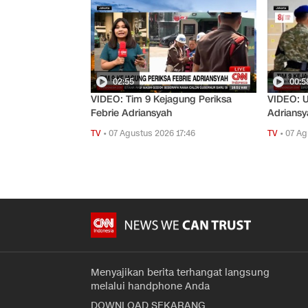
02:55
00:5
VIDEO: Tim 9 Kejagung Periksa
VIDEO: U
Febrie Adriansyah
Adrians
TV
•
07 Agustus 2026 17:46
TV
•
07 Ag
Menyajikan berita terhangat langsung
melalui handphone Anda
DOWNLOAD SEKARANG