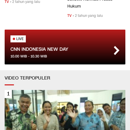
TV
•
2 tahun yang lalu
Hukum
TV
•
2 tahun yang lalu
LIVE
CNN INDONESIA NEW DAY
10.00
WIB -
10.30
WIB
VIDEO TERPOPULER
1