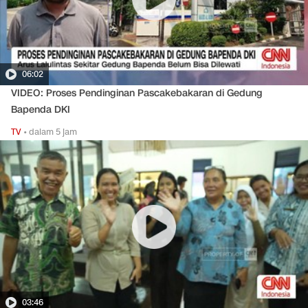
06:02
VIDEO: Proses Pendinginan Pascakebakaran di Gedung
Bapenda DKI
TV
•
dalam 5 jam
03:46