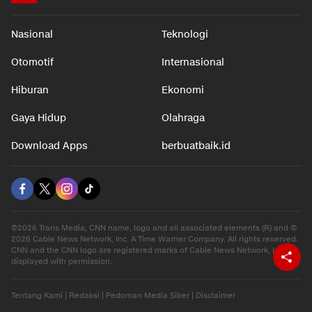
Nasional
Teknologi
Otomotif
Internasional
Hiburan
Ekonomi
Gaya Hidup
Olahraga
Download Apps
berbuatbaik.id
©2026 Trans Media, CNN name, logo and all associated elements (R) and ©
2026 Cable News Network, Inc. A Time Warner Company. All rights reserved.
CNN and the CNN logo are registered marks of Cable News Network, Inc.,
displayed with permission.
Tentang Kami
|
Redaksi
|
Pedoman Media Siber
|
Disclaimer