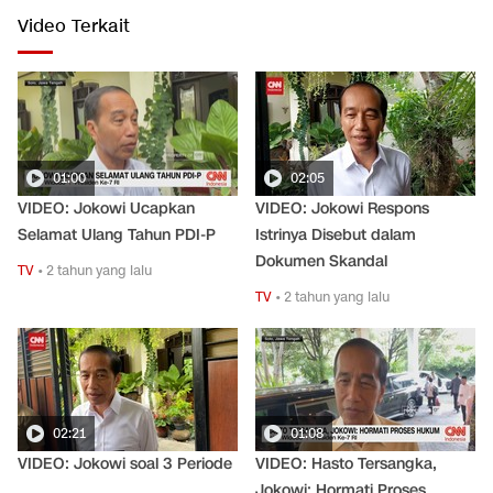
Video Terkait
01:00
02:05
VIDEO: Jokowi Ucapkan
VIDEO: Jokowi Respons
Selamat Ulang Tahun PDI-P
Istrinya Disebut dalam
Dokumen Skandal
TV
•
2 tahun yang lalu
TV
•
2 tahun yang lalu
02:21
01:08
VIDEO: Jokowi soal 3 Periode
VIDEO: Hasto Tersangka,
Jokowi: Hormati Proses