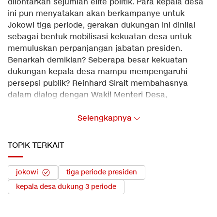
dilontarkan sejumlah elite politik. Para kepala desa
ini pun menyatakan akan berkampanye untuk
Jokowi tiga periode, gerakan dukungan ini dinilai
sebagai bentuk mobilisasi kekuatan desa untuk
memuluskan perpanjangan jabatan presiden.
Benarkah demikian? Seberapa besar kekuatan
dukungan kepala desa mampu mempengaruhi
persepsi publik? Reinhard Sirait membahasnya
dalam dialog dengan Wakil Menteri Desa,
Pembangunan Daerah Tertinggal & Transmigrasi
(Wamendes PDTT), Budi Arie Setiadi, Wasekjen DPP
Selengkapnya
PKB Syaiful Huda & Analis Politik KedaiKOPI Hendri
Satrio
TOPIK TERKAIT
jokowi
tiga periode presiden
kepala desa dukung 3 periode