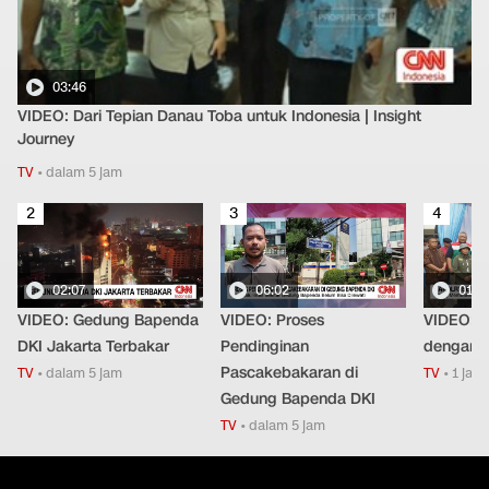
03:46
VIDEO: Dari Tepian Danau Toba untuk Indonesia | Insight
Journey
TV
•
dalam 5 jam
2
3
4
02:07
06:02
01:4
VIDEO: Gedung Bapenda
VIDEO: Proses
VIDEO: K
DKI Jakarta Terbakar
Pendinginan
dengan P
Pascakebakaran di
TV
•
dalam 5 jam
TV
•
1 jam 
Gedung Bapenda DKI
TV
•
dalam 5 jam