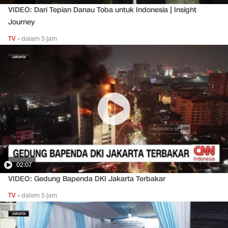
VIDEO: Dari Tepian Danau Toba untuk Indonesia | Insight
Journey
TV
•
dalam 5 jam
02:07
VIDEO: Gedung Bapenda DKI Jakarta Terbakar
TV
•
dalam 5 jam