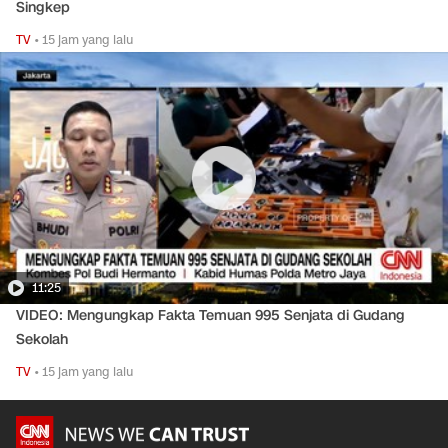
Singkep
TV
•
15 jam yang lalu
11:25
VIDEO: Mengungkap Fakta Temuan 995 Senjata di Gudang
Sekolah
TV
•
15 jam yang lalu