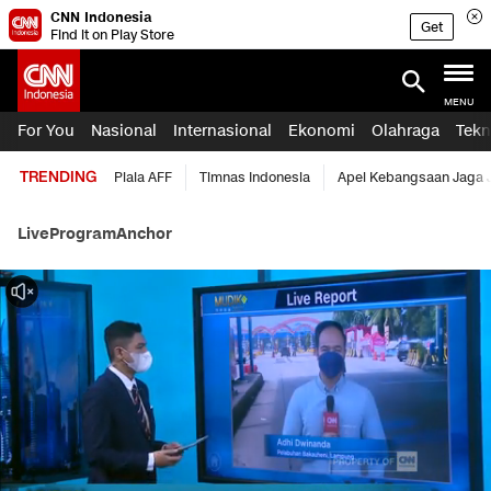
CNN Indonesia
Get
Find it on Play Store
MENU
For You
Nasional
Internasional
Ekonomi
Olahraga
Tekn
TRENDING
Piala AFF
Timnas Indonesia
Apel Kebangsaan Jaga 
Live
Program
Anchor