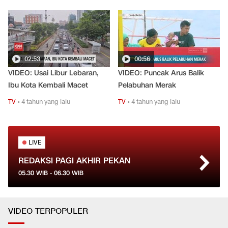
02:53
00:56
VIDEO: Usai Libur Lebaran,
VIDEO: Puncak Arus Balik
Ibu Kota Kembali Macet
Pelabuhan Merak
TV
•
4 tahun yang lalu
TV
•
4 tahun yang lalu
LIVE
REDAKSI PAGI AKHIR PEKAN
05.30
WIB -
06.30
WIB
VIDEO TERPOPULER