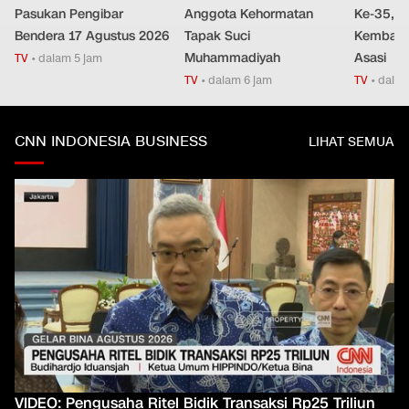
Pasukan Pengibar
Anggota Kehormatan
Ke-35, D
Bendera 17 Agustus 2026
Tapak Suci
Kembali
Muhammadiyah
Asasi
TV
•
dalam 5 jam
TV
•
dalam 6 jam
TV
•
dalam
CNN INDONESIA BUSINESS
LIHAT SEMUA
VIDEO: Pengusaha Ritel Bidik Transaksi Rp25 Triliun