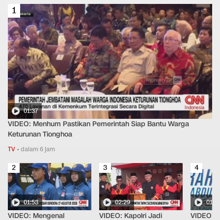
1
01:37
VIDEO: Menhum Pastikan Pemerintah Siap Bantu Warga
Keturunan Tionghoa
TV
•
dalam 6 jam
2
3
4
01:53
02:29
01:4
VIDEO: Mengenal
VIDEO: Kapolri Jadi
VIDEO: 