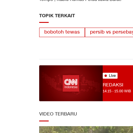
TOPIK TERKAIT
bobotoh tewas
persib vs perseba
Live
REDAKSI
14.15
-
15.00
WIB
VIDEO TERBARU