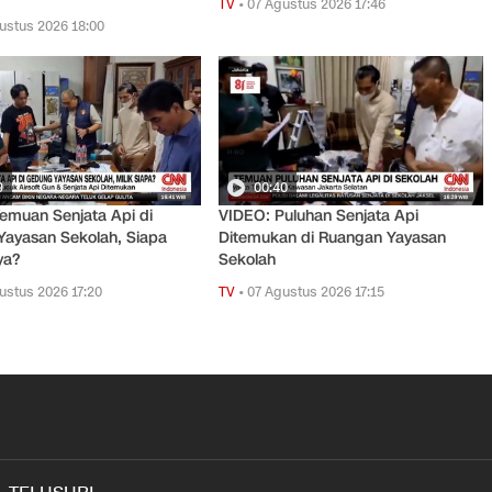
TV
•
07 Agustus 2026 17:46
ustus 2026 18:00
9
00:40
emuan Senjata Api di
VIDEO: Puluhan Senjata Api
ayasan Sekolah, Siapa
Ditemukan di Ruangan Yayasan
ya?
Sekolah
ustus 2026 17:20
TV
•
07 Agustus 2026 17:15