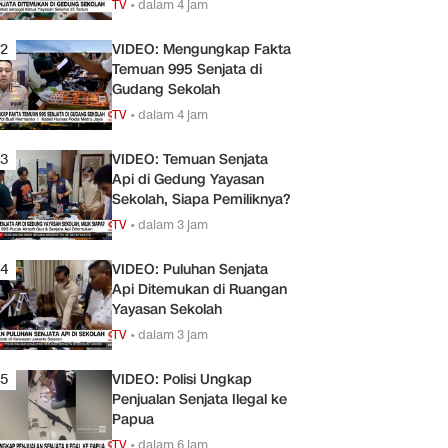
TV
•
dalam 4 jam
2
VIDEO: Mengungkap Fakta
Temuan 995 Senjata di
Gudang Sekolah
TV
•
dalam 4 jam
3
VIDEO: Temuan Senjata
Api di Gedung Yayasan
Sekolah, Siapa Pemiliknya?
TV
•
dalam 3 jam
4
VIDEO: Puluhan Senjata
Api Ditemukan di Ruangan
Yayasan Sekolah
TV
•
dalam 3 jam
5
VIDEO: Polisi Ungkap
Penjualan Senjata Ilegal ke
Papua
TV
•
dalam 6 jam