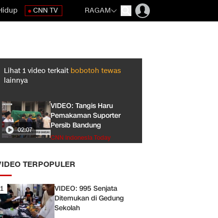
Hidup
CNN TV
RAGAM
Lihat
1
video terkait
bobotoh tewas
lainnya
VIDEO: Tangis Haru
Pemakaman Suporter
Persib Bandung
02:07
CNN Indonesia Today
VIDEO TERPOPULER
1
VIDEO: 995 Senjata
Ditemukan di Gedung
Sekolah