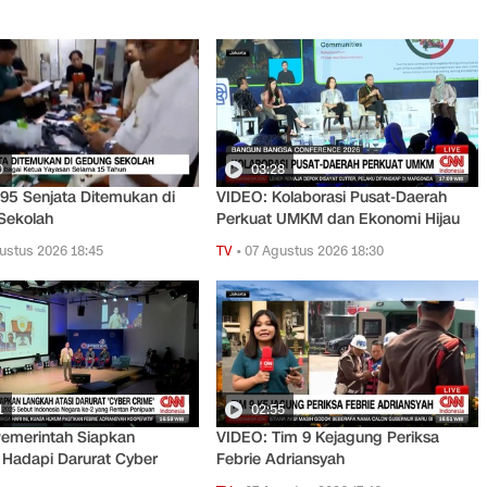
0
03:28
95 Senjata Ditemukan di
VIDEO: Kolaborasi Pusat-Daerah
Sekolah
Perkuat UMKM dan Ekonomi Hijau
ustus 2026 18:45
TV
•
07 Agustus 2026 18:30
1
02:55
emerintah Siapkan
VIDEO: Tim 9 Kejagung Periksa
Hadapi Darurat Cyber
Febrie Adriansyah