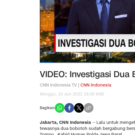
VIDEO: Investigasi Dua
CNN Indonesia TV |
CNN Indonesia
Minggu, 19 Jun 2022 19:39 WIB
Bagikan:
Jakarta, CNN Indonesia
--
Lalu untuk menget
tewasnya dua bobotoh sudah bergabung ber
Tompo , Kabid Humas Polda Jawa Barat.