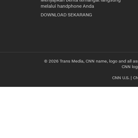
Menyajikan berita terhangat langsung
melalui handphone Anda
DOWNLOAD SEKARANG
© 2026 Trans Media, CNN name, logo and all as
CNN logo
CNN U.S.
|
CN