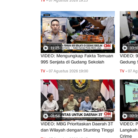
TV
•
07 Agustus 2026 19:15
11:25
03:1
VIDEO: Mengungkap Fakta Temuan
VIDEO: 9
995 Senjata di Gudang Sekolah
Gedung 
TV
•
07 Agustus 2026 19:00
TV
•
07 Ag
01:58
02:3
VIDEO: MBG Prioritaskan Daerah 3T
VIDEO: P
dan Wilayah dengan Stunting Tinggi
Langkah 
Crime