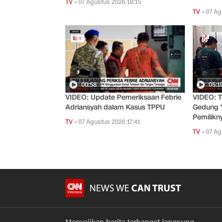
TV
•
07 Agustus 2026 18:15
TV
•
07 Ag
00:58
05:1
VIDEO: Update Pemeriksaan Febrie
VIDEO: T
Adriansyah dalam Kasus TPPU
Gedung Y
Pemilikn
TV
•
07 Agustus 2026 17:41
TV
•
07 Ag