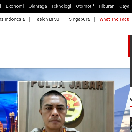
l
Ekonomi
Olahraga
Teknologi
Otomotif
Hiburan
Gaya 
as Indonesia
Pasien BPJS
Singapura
What The Fact!