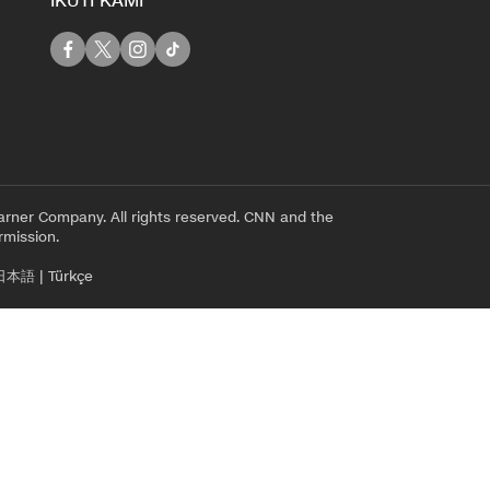
IKUTI KAMI
rner Company. All rights reserved. CNN and the
rmission.
日本語
|
Türkçe