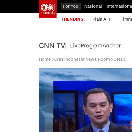
For You
Nasional
Internasiona
TRENDING
Piala AFF
Timn
CNN TV
Live
Program
Anchor
Home
CNN Indonesia News Room
Detail