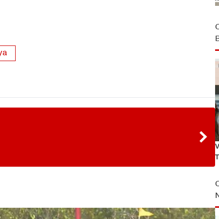
ya
V
T