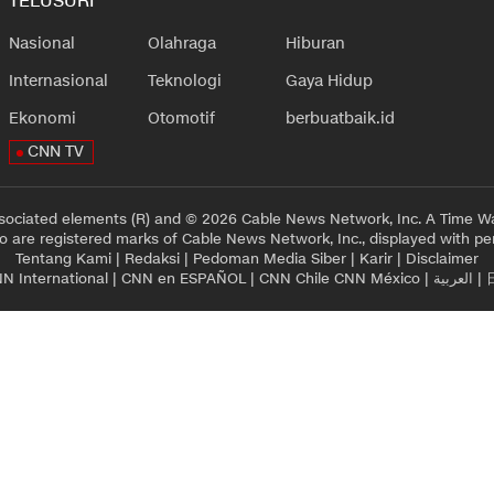
TELUSURI
Nasional
Olahraga
Hiburan
Internasional
Teknologi
Gaya Hidup
Ekonomi
Otomotif
berbuatbaik.id
CNN TV
sociated elements (R) and © 2026 Cable News Network, Inc. A Time Wa
 are registered marks of Cable News Network, Inc., displayed with pe
Tentang Kami
|
Redaksi
|
Pedoman Media Siber
|
Karir
|
Disclaimer
N International
|
CNN en ESPAÑOL
|
CNN Chile
CNN México
|
العربية
|