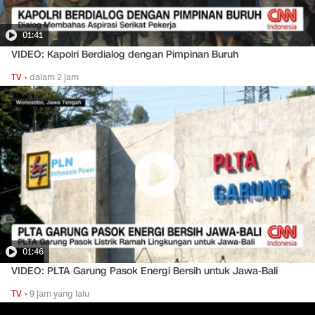
01:41
VIDEO: Kapolri Berdialog dengan Pimpinan Buruh
TV
•
dalam 2 jam
01:46
VIDEO: PLTA Garung Pasok Energi Bersih untuk Jawa-Bali
TV
•
9 jam yang lalu