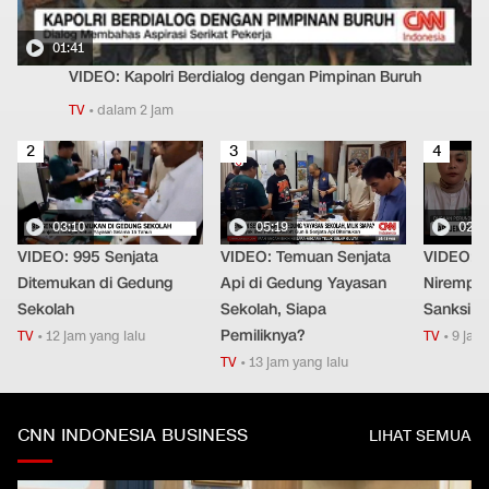
01:41
VIDEO: Kapolri Berdialog dengan Pimpinan Buruh
TV
•
dalam 2 jam
2
3
4
03:10
05:19
02:2
VIDEO: 995 Senjata
VIDEO: Temuan Senjata
VIDEO: 
Ditemukan di Gedung
Api di Gedung Yayasan
Nirempat
Sekolah
Sekolah, Siapa
Sanksi T
Pemiliknya?
TV
•
12 jam yang lalu
TV
•
9 jam 
TV
•
13 jam yang lalu
CNN INDONESIA BUSINESS
LIHAT SEMUA