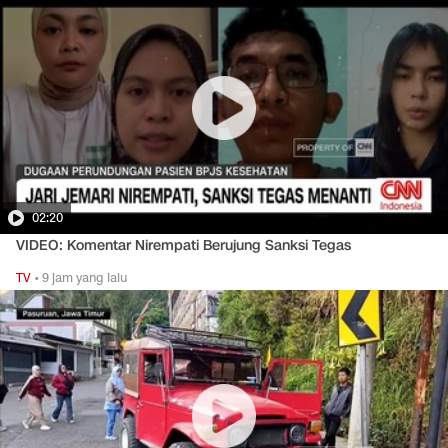
02:20
VIDEO: Komentar Nirempati Berujung Sanksi Tegas
TV
•
9 jam yang lalu