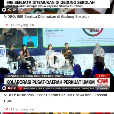
03:10
VIDEO: 995 Senjata Ditemukan di Gedung Sekolah
TV
•
12 jam yang lalu
03:28
VIDEO: Kolaborasi Pusat-Daerah Perkuat UMKM dan Ekonomi
Hijau
TV
•
12 jam yang lalu