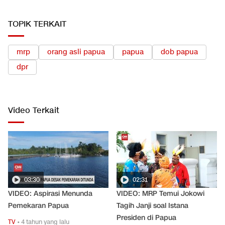
TOPIK TERKAIT
mrp
orang asli papua
papua
dob papua
dpr
Video Terkait
03:30
02:31
VIDEO: Aspirasi Menunda
VIDEO: MRP Temui Jokowi
Pemekaran Papua
Tagih Janji soal Istana
Presiden di Papua
TV
•
4 tahun yang lalu