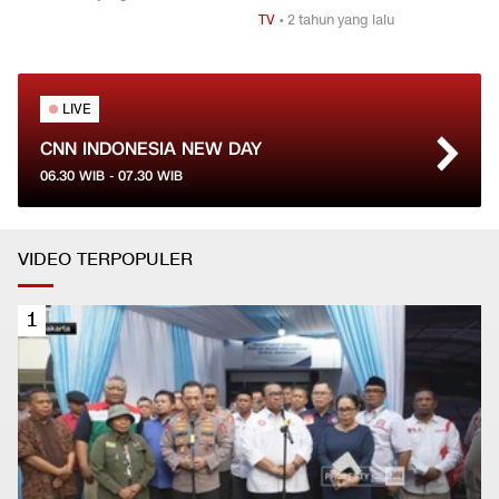
TV
•
2 tahun yang lalu
LIVE
CNN INDONESIA NEW DAY
06.30
WIB -
07.30
WIB
VIDEO TERPOPULER
1