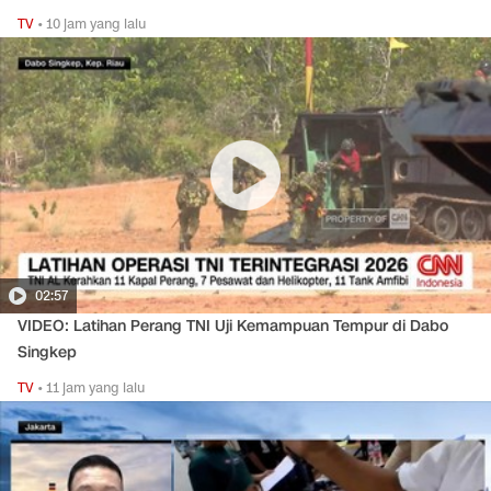
TV
•
10 jam yang lalu
02:57
VIDEO: Latihan Perang TNI Uji Kemampuan Tempur di Dabo
Singkep
TV
•
11 jam yang lalu