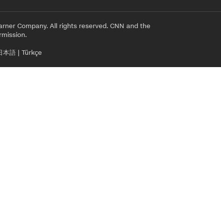
rner Company. All rights reserved. CNN and the
rmission.
日本語
|
Türkçe