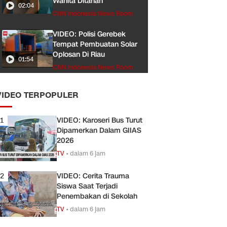
Wanita Ditahan
02:04
CNN Indonesia News Room
VIDEO: Polisi Gerebek
Tempat Pembuatan Solar
Oplosan Di Riau
01:54
CNN Indonesia News Room
VIDEO TERPOPULER
1
VIDEO: Karoseri Bus Turut
Dipamerkan Dalam GIIAS
2026
TV
•
dalam 6 jam
2
VIDEO: Cerita Trauma
Siswa Saat Terjadi
Penembakan di Sekolah
TV
•
dalam 6 jam