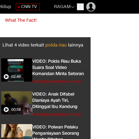
Hidup
CNN TV
RAGAM
What The Fact!
Lihat
4
video terkait
polda riau
lainnya
VIDEO: Polda Riau Buka
Suara Soal Video
Komandan Minta Setoran
02:49
CNN Indonesia News Room
VIDEO: Anak Difabel
Dianiaya Ayah Tiri,
Ditinggal Ibu Kandung
00:58
CNN Indonesia News Room
VIDEO: Polwan Pelaku
Penganiayaan Seorang