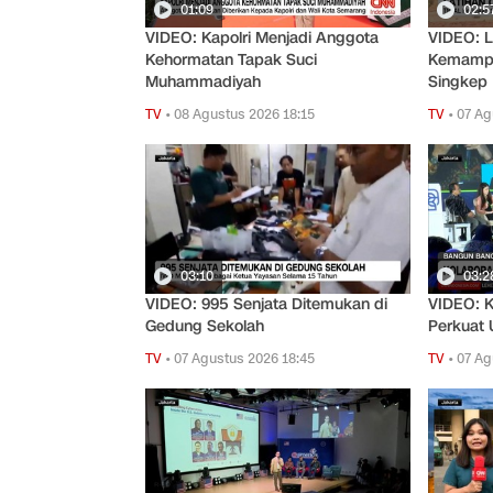
01:09
02:5
VIDEO: Kapolri Menjadi Anggota
VIDEO: L
Kehormatan Tapak Suci
Kemampu
Muhammadiyah
Singkep
TV
•
08 Agustus 2026 18:15
TV
•
07 Ag
03:10
03:2
VIDEO: 995 Senjata Ditemukan di
VIDEO: K
Gedung Sekolah
Perkuat
TV
•
07 Agustus 2026 18:45
TV
•
07 Ag