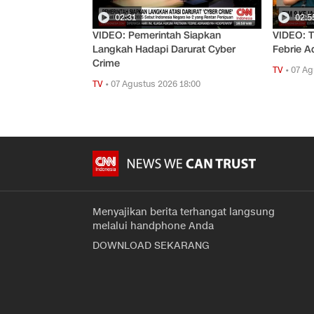
02:31
02:5
VIDEO: Pemerintah Siapkan
VIDEO: T
Langkah Hadapi Darurat Cyber
Febrie A
Crime
TV
•
07 Ag
TV
•
07 Agustus 2026 18:00
Menyajikan berita terhangat langsung
melalui handphone Anda
DOWNLOAD SEKARANG