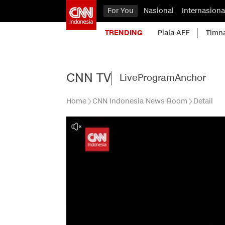
For You
Nasional
Internasiona
TRENDING
Piala AFF
Timn
CNN TV
Live
Program
Anchor
Home
CNN Indonesia News Room
Detail