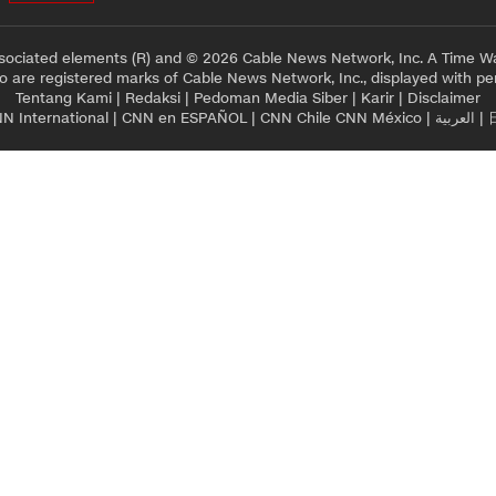
sociated elements (R) and © 2026 Cable News Network, Inc. A Time Wa
 are registered marks of Cable News Network, Inc., displayed with pe
Tentang Kami
|
Redaksi
|
Pedoman Media Siber
|
Karir
|
Disclaimer
N International
|
CNN en ESPAÑOL
|
CNN Chile
CNN México
|
العربية
|