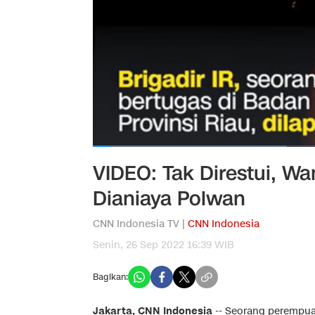
VIDEO: Tak Direstui, W
Dianiaya Polwan
CNN Indonesia TV |
CNN Indonesia
Senin, 26 Sep 2022 16:39 WIB
Bagikan:
Jakarta, CNN Indonesia
--
Seorang perempuan