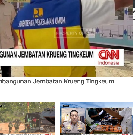
V
O
embangunan Jembatan Krueng Tingkeum