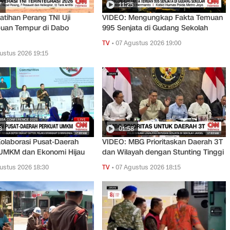
7
11:25
atihan Perang TNI Uji
VIDEO: Mengungkap Fakta Temuan
an Tempur di Dabo
995 Senjata di Gudang Sekolah
TV
•
07 Agustus 2026 19:00
ustus 2026 19:15
8
01:58
olaborasi Pusat-Daerah
VIDEO: MBG Prioritaskan Daerah 3T
 UMKM dan Ekonomi Hijau
dan Wilayah dengan Stunting Tinggi
ustus 2026 18:30
TV
•
07 Agustus 2026 18:15