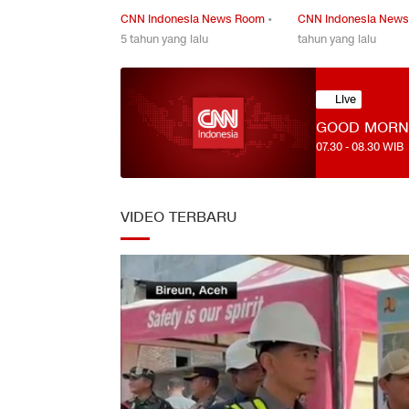
CNN Indonesia News Room
•
CNN Indonesia New
5 tahun yang lalu
tahun yang lalu
Live
GOOD MORN
07.30
-
08.30
WIB
VIDEO TERBARU