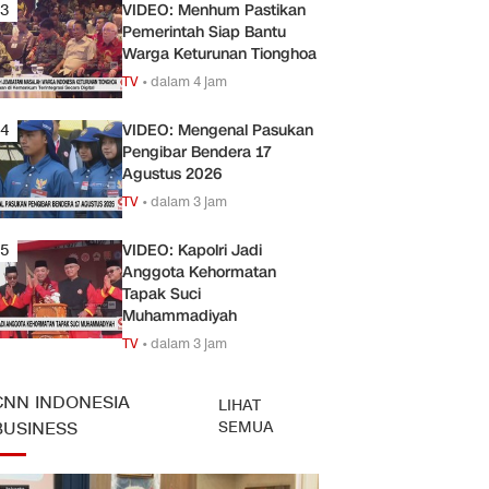
3
VIDEO: Menhum Pastikan
Pemerintah Siap Bantu
Warga Keturunan Tionghoa
TV
•
dalam 4 jam
4
VIDEO: Mengenal Pasukan
Pengibar Bendera 17
Agustus 2026
TV
•
dalam 3 jam
5
VIDEO: Kapolri Jadi
Anggota Kehormatan
Tapak Suci
Muhammadiyah
TV
•
dalam 3 jam
CNN INDONESIA
LIHAT
SEMUA
BUSINESS