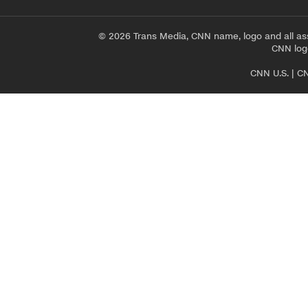
© 2026 Trans Media, CNN name, logo and all as
CNN logo
CNN U.S.
|
CN