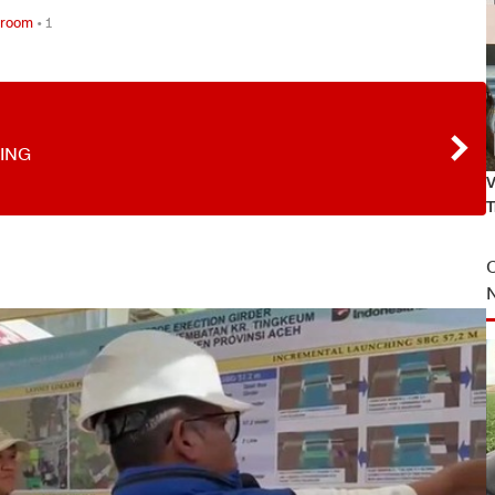
sroom
•
1
ING
V
T