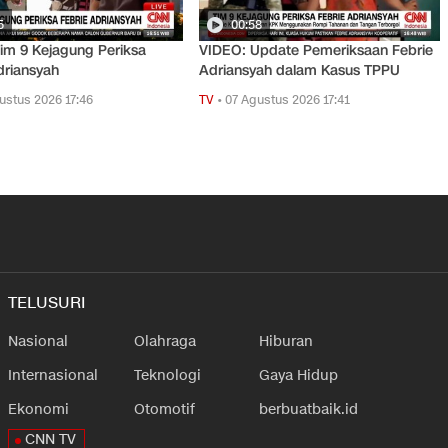
5
00:58
im 9 Kejagung Periksa
VIDEO: Update Pemeriksaan Febrie
driansyah
Adriansyah dalam Kasus TPPU
ustus 2026 17:46
TV
•
07 Agustus 2026 17:41
TELUSURI
Nasional
Olahraga
Hiburan
Internasional
Teknologi
Gaya Hidup
Ekonomi
Otomotif
berbuatbaik.id
CNN TV