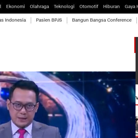
l
Ekonomi
Olahraga
Teknologi
Otomotif
Hiburan
Gaya 
as Indonesia
Pasien BPJS
Bangun Bangsa Conference