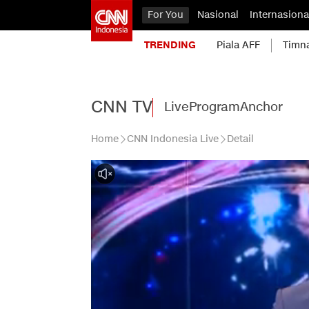
For You
Nasional
Internasiona
TRENDING
Piala AFF
Timn
CNN TV
Live
Program
Anchor
Home
CNN Indonesia Live
Detail