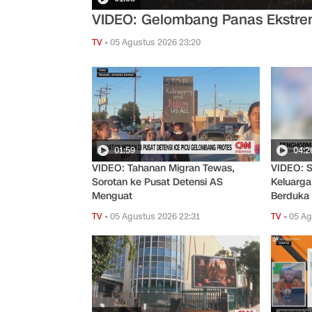
VIDEO: Gelombang Panas Ekstrem
TV
•
05 Agustus 2026 23:20
01:59
04:2
VIDEO: Tahanan Migran Tewas,
VIDEO: S
Sorotan ke Pusat Detensi AS
Keluarga
Menguat
Berduka
TV
•
05 Agustus 2026 22:31
TV
•
05 Ag