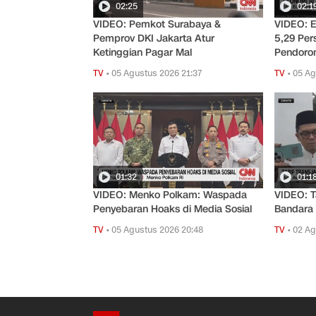
02:25
02:1
VIDEO: Pemkot Surabaya &
VIDEO: 
Pemprov DKI Jakarta Atur
5,29 Pe
Ketinggian Pagar Mal
Pendoro
TV
•
05 Agustus 2026 21:37
TV
•
05 Ag
01:32
01:1
VIDEO: Menko Polkam: Waspada
VIDEO: T
Penyebaran Hoaks di Media Sosial
Bandara 
TV
•
05 Agustus 2026 20:48
TV
•
02 Ag