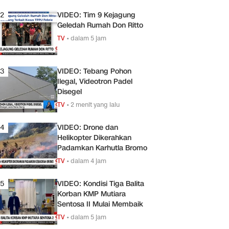
2
VIDEO: Tim 9 Kejagung
Geledah Rumah Don Ritto
TV
•
dalam 5 jam
3
VIDEO: Tebang Pohon
Ilegal, Videotron Padel
Disegel
TV
•
2 menit yang lalu
4
VIDEO: Drone dan
Helikopter Dikerahkan
Padamkan Karhutla Bromo
TV
•
dalam 4 jam
5
VIDEO: Kondisi Tiga Balita
Korban KMP Mutiara
Sentosa II Mulai Membaik
TV
•
dalam 5 jam