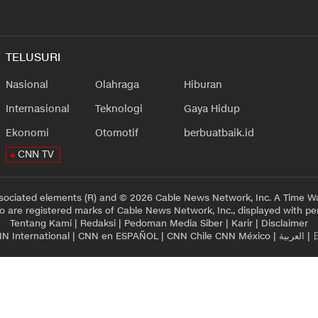
TELUSURI
Nasional
Olahraga
Hiburan
Internasional
Teknologi
Gaya Hidup
Ekonomi
Otomotif
berbuatbaik.id
CNN TV
sociated elements (R) and © 2026 Cable News Network, Inc. A Time Wa
 are registered marks of Cable News Network, Inc., displayed with pe
Tentang Kami
|
Redaksi
|
Pedoman Media Siber
|
Karir
|
Disclaimer
N International
|
CNN en ESPAÑOL
|
CNN Chile
CNN México
|
العربية
|