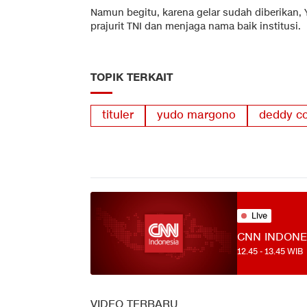
Namun begitu, karena gelar sudah diberikan
prajurit TNI dan menjaga nama baik institusi.
TOPIK TERKAIT
tituler
yudo margono
deddy co
Live
CNN INDONE
12.45
-
13.45
WIB
VIDEO TERBARU