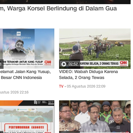
, Warga Korsel Berlindung di Dalam Gua
6
02:52
elamat Jalan Kang Yusup,
VIDEO: Wabah Diduga Karena
 Besar CNN Indonesia
Selada, 2 Orang Tewas
TV
•
05 Agustus 2026 22:09
ustus 2026 22:16