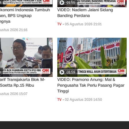
9
01:55
Ekonomi Indonesia Tumbuh
VIDEO: Nadiem Jalani Sidang
rsen, BPS Ungkap
Banding Perdana
ngnya
TV
•
05 Agustus 2026 21:01
ustus 2026 21:16
8
01:59
arif Transjakarta Blok M-
VIDEO: Pramono Anung: Mal &
Soetta Rp.15 Ribu
Pengusaha Tak Perlu Pasang Pagar
Tinggi
ustus 2026 15:07
TV
•
02 Agustus 2026 14:50