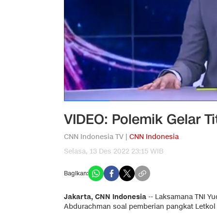
VIDEO: Polemik Gelar T
CNN Indonesia TV |
CNN Indonesia
Selasa, 13 Des 2022 23:15 WIB
Bagikan:
Jakarta, CNN Indonesia
--
Laksamana TNI Yu
Abdurachman soal pemberian pangkat Letkol T