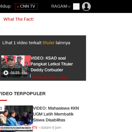
Hidup
CNN TV
RAGAM
What The Fact!
Lihat
1
video terkait
tituler
lainnya
VIDEO: KSAD soal
Pangkat Letkol Tituler
Deddy Corbuzier
01:25
CNN Indonesia Today
VIDEO TERPOPULER
1
VIDEO: Mahasiswa KKN
UGM Latih Membatik
Siswa Disabilitas
TV
•
dalam 6 jam