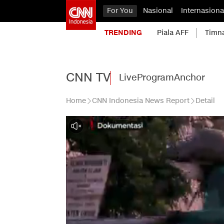
For You
Nasional
Internasiona
TRENDING
Piala AFF
Timn
CNN TV
Live
Program
Anchor
Home
CNN Indonesia News Report
Detail