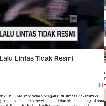
Lalu Lintas Tidak Resmi
n di Ibu Kota, keberadaan pengatur lalu lintas tidak resmi di
agi. Namun, kehadiran mereka seperti dua sisi mata uang. Di satu
tapi di sisi lain, justru dituding memperparah kemacetan.