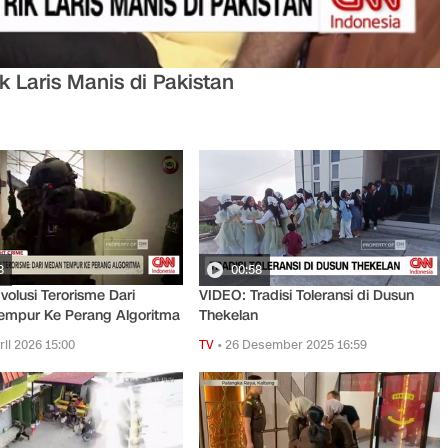
k Laris Manis di Pakistan
8
00:58
volusi Terorisme Dari
VIDEO: Tradisi Toleransi di Dusun
empur Ke Perang Algoritma
Thekelan
ril 2026 15:00
TV
•
26 Desember 2025 16:59