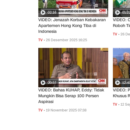
02:16
01:2
VIDEO: Jenazah Korban Kebakaran
VIDEO: 
Apartemen Hong Kong Tiba di
Roboh Ti
Indonesia
TV
•
26 De
TV
•
26 Desember 2025 16:25
00:57
12:4
VIDEO: Bahas KUHAP, Eddy: Tidak
VIDEO: P
Mungkin Bisa Serap 100 Persen
Khusus R
Aspirasi
TV
•
12 Se
TV
•
19 November 2025 07:38