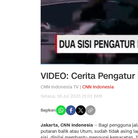
VIDEO: Cerita Pengatur 
CNN Indonesia TV |
CNN Indonesia
Selasa, 18 Jul 2023 21:01 WIB
Bagikan:
Jakarta, CNN Indonesia
--
Bagi pengguna jala
putaran balik atau Uturn, sudah tidak asing l
sisi, dinilai membantu mengurai kemacetan. Te