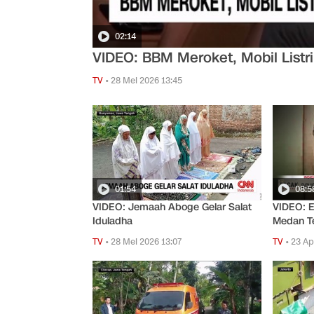
02:14
VIDEO: BBM Meroket, Mobil Listri
TV
•
28 Mei 2026 13:45
01:54
08:5
VIDEO: Jemaah Aboge Gelar Salat
VIDEO: E
Iduladha
Medan T
TV
•
28 Mei 2026 13:07
TV
•
23 Ap