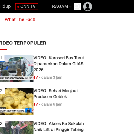
Hidup
CNN TV
RAGAM
What The Fact!
VIDEO TERPOPULER
1
VIDEO: Karoseri Bus Turut
Dipamerkan Dalam GIIAS
2026
TV
•
dalam 3 jam
2
VIDEO: Sehari Menjadi
Produsen Geblek
TV
•
dalam 6 jam
3
VIDEO: Akses Ke Sekolah
Naik Lift di Pinggir Tebing