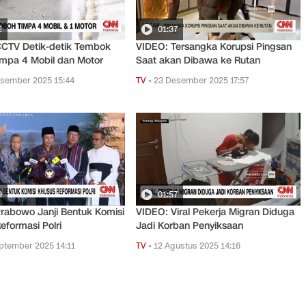
2
01:37
CCTV Detik-detik Tembok
VIDEO: Tersangka Korupsi Pingsan
mpa 4 Mobil dan Motor
Saat akan Dibawa ke Rutan
sember 2025 15:44
TV
•
23 Desember 2025 17:57
9
01:57
rabowo Janji Bentuk Komisi
VIDEO: Viral Pekerja Migran Diduga
eformasi Polri
Jadi Korban Penyiksaan
ptember 2025 14:11
TV
•
12 Agustus 2025 14:16