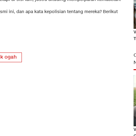
esmi ini, dan apa kata kepolisian tentang mereka? Berikut
V
T
k ogah
V