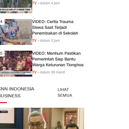
TV
•
dalam 4 jam
4
VIDEO: Cerita Trauma
Siswa Saat Terjadi
Penembakan di Sekolah
TV
•
dalam 3 jam
5
VIDEO: Menhum Pastikan
Pemerintah Siap Bantu
Warga Keturunan Tionghoa
TV
•
dalam 39 menit
CNN INDONESIA
LIHAT
SEMUA
BUSINESS