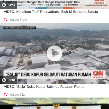
04:14
VIDEO: Kenaikan Tarif TransJakarta Blok M-Bandara Soetta
TV
•
dalam 7 jam
01:13
VIDEO: 'Salju' Debu Kapur Selimuti Ratusan Rumah
TV
•
dalam 6 jam