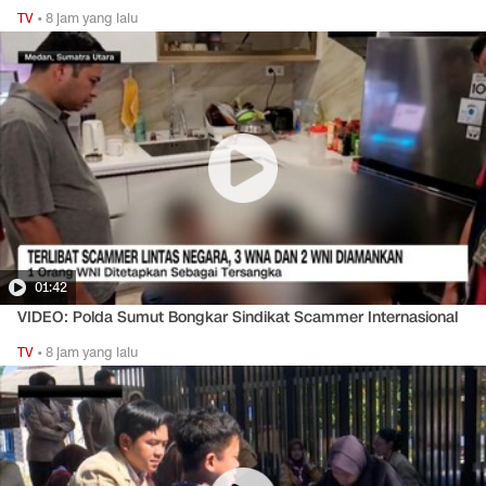
TV
•
8 jam yang lalu
01:42
VIDEO: Polda Sumut Bongkar Sindikat Scammer Internasional
TV
•
8 jam yang lalu