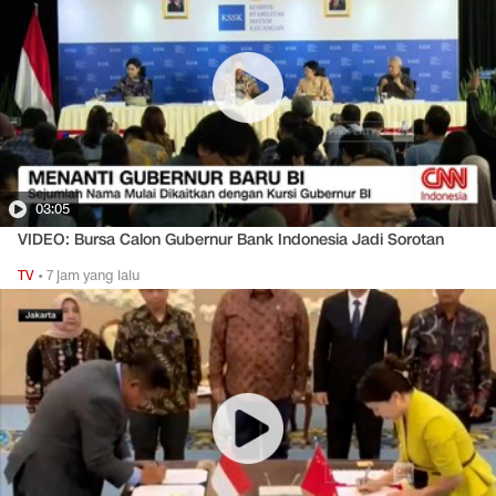
03:05
VIDEO: Bursa Calon Gubernur Bank Indonesia Jadi Sorotan
TV
•
7 jam yang lalu