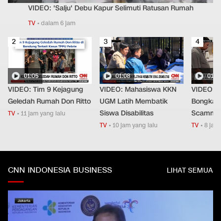
VIDEO: 'Salju' Debu Kapur Selimuti Ratusan Rumah
TV
•
dalam 6 jam
2
3
4
01:05
01:08
01:4
VIDEO: Tim 9 Kejagung
VIDEO: Mahasiswa KKN
VIDEO: P
Geledah Rumah Don Ritto
UGM Latih Membatik
Bongkar 
Siswa Disabilitas
Scammer 
TV
•
11 jam yang lalu
TV
•
10 jam yang lalu
TV
•
8 jam 
CNN INDONESIA BUSINESS
LIHAT SEMUA