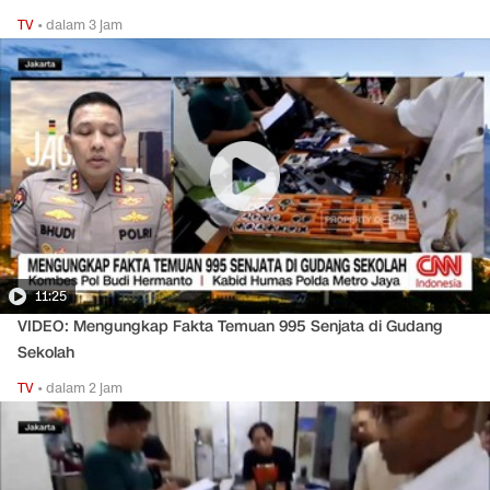
TV
•
dalam 3 jam
11:25
VIDEO: Mengungkap Fakta Temuan 995 Senjata di Gudang
Sekolah
TV
•
dalam 2 jam