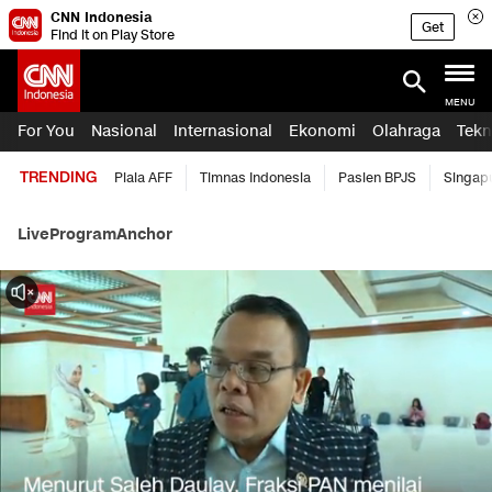
CNN Indonesia
Get
Find it on Play Store
MENU
For You
Nasional
Internasional
Ekonomi
Olahraga
Tekn
TRENDING
Piala AFF
Timnas Indonesia
Pasien BPJS
Singap
Live
Program
Anchor