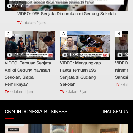
03:10
VIDEO: 995 Senjata Ditemukan di Gedung Sekolah
TV
•
dalam 2 jam
2
3
4
05:19
11:25
02:2
VIDEO: Temuan Senjata
VIDEO: Mengungkap
VIDEO: 
Api di Gedung Yayasan
Fakta Temuan 995
Nirempat
Sekolah, Siapa
Senjata di Gudang
Sanksi T
Pemiliknya?
Sekolah
TV
•
dalam
TV
•
dalam 1 jam
TV
•
dalam 2 jam
CNN INDONESIA BUSINESS
LIHAT SEMUA