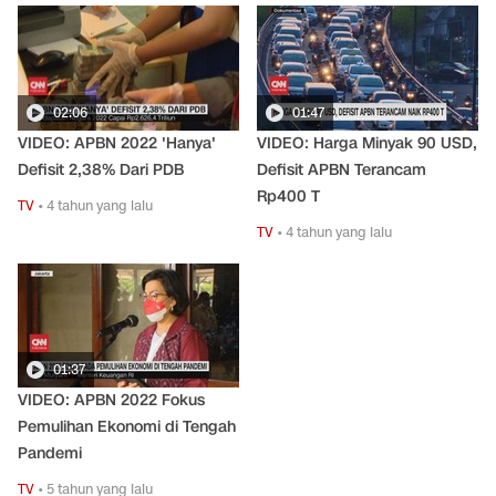
02:06
01:47
VIDEO: APBN 2022 'Hanya'
VIDEO: Harga Minyak 90 USD,
Defisit 2,38% Dari PDB
Defisit APBN Terancam
Rp400 T
TV
•
4 tahun yang lalu
TV
•
4 tahun yang lalu
01:37
VIDEO: APBN 2022 Fokus
Pemulihan Ekonomi di Tengah
Pandemi
TV
•
5 tahun yang lalu