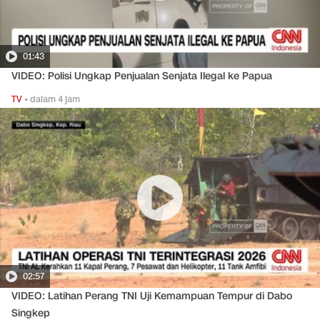
01:43
VIDEO: Polisi Ungkap Penjualan Senjata Ilegal ke Papua
TV
•
dalam 4 jam
02:57
VIDEO: Latihan Perang TNI Uji Kemampuan Tempur di Dabo
Singkep