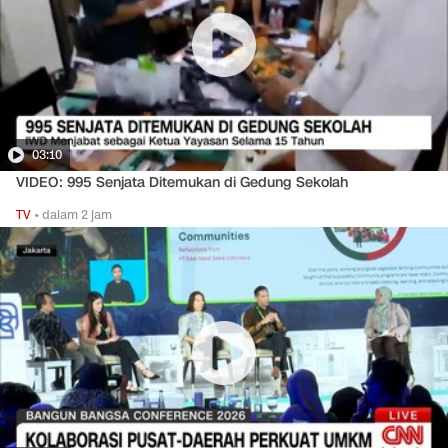
03:10
VIDEO: 995 Senjata Ditemukan di Gedung Sekolah
TV
•
dalam 2 jam