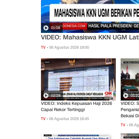
01:08
VIDEO: Mahasiswa KKN UGM Latih
TV
•
06 Agustus 2026 19:00
02:28
01:2
VIDEO: Indeks Kepuasan Haji 2026
VIDEO: 
Capai Rekor Tertinggi
Pengani
Bekasi D
TV
•
06 Agustus 2026 18:45
TV
•
06 Ag