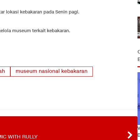
tar lokasi kebakaran pada Senin pagi.
gelola museum terkait kebakaran.
ah
museum nasional kebakaran
V
D
IC WITH RULLY