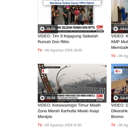
01:05
01:0
VIDEO: Tim 9 Kejagung Geledah
VIDEO: K
Rumah Don Ritto
KMP Muti
Membai
TV
•
06 Agustus 2026 18:00
TV
•
06 Ag
01:24
02:4
VIDEO: Kotawaringin Timur Masih
VIDEO: D
Zona Merah Karhutla Meski Asap
Dikerah
Menipis
Bromo
TV
•
06 Agustus 2026 17:30
TV
•
06 Ag