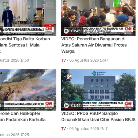
4
01:45
ondisi Tiga Balita Korban
VIDEO: Penertiban Bangunan di
ara Sentosa II Mulai
Atas Saluran Air Diwarnai Protes
k
Warga
ustus 2026 17:50
TV
•
06 Agustus 2026 17:47
9
01:44
rone dan Helikopter
VIDEO: PPDS RSUP Sardjito
kan Padamkan Karhutla
Dinonaktifkan Usai Cibir Pasien BPJS
TV
•
06 Agustus 2026 17:17
ustus 2026 17:25