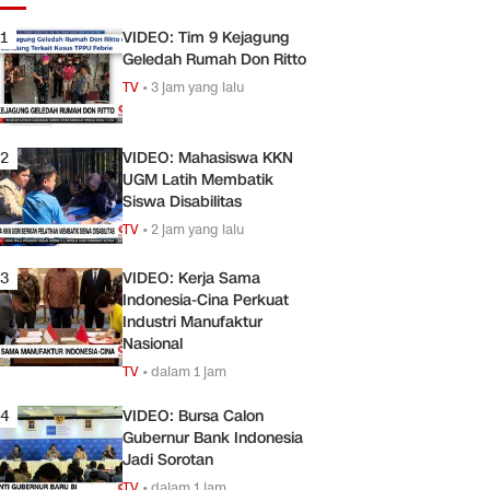
1
VIDEO: Tim 9 Kejagung
Geledah Rumah Don Ritto
TV
•
3 jam yang lalu
2
VIDEO: Mahasiswa KKN
UGM Latih Membatik
Siswa Disabilitas
TV
•
2 jam yang lalu
3
VIDEO: Kerja Sama
Indonesia-Cina Perkuat
Industri Manufaktur
Nasional
TV
•
dalam 1 jam
4
VIDEO: Bursa Calon
Gubernur Bank Indonesia
Jadi Sorotan
TV
•
dalam 1 jam