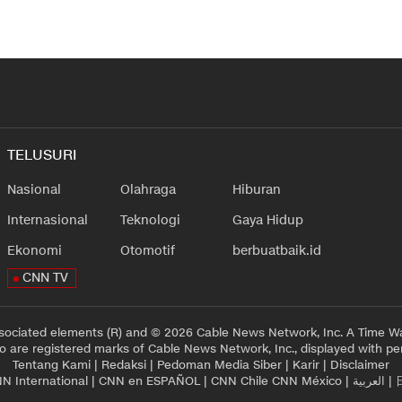
TELUSURI
Nasional
Olahraga
Hiburan
Internasional
Teknologi
Gaya Hidup
Ekonomi
Otomotif
berbuatbaik.id
CNN TV
sociated elements (R) and © 2026 Cable News Network, Inc. A Time Wa
 are registered marks of Cable News Network, Inc., displayed with pe
Tentang Kami
|
Redaksi
|
Pedoman Media Siber
|
Karir
|
Disclaimer
N International
|
CNN en ESPAÑOL
|
CNN Chile
CNN México
|
العربية
|