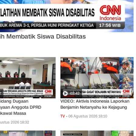
 Membatik Siswa Disabilitas
2
02:42
Sidang Dugaan
VIDEO: Aktivis Indonesia Laporkan
ayaan Anggota DPRD
Benjamin Netanyahu ke Kejagung
ikawal Massa
TV
•
06 Agustus 2026 18:10
ustus 2026 18:32