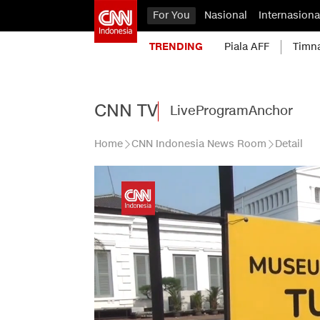
For You
Nasional
Internasiona
TRENDING
Piala AFF
Timn
CNN TV
Live
Program
Anchor
Home
CNN Indonesia News Room
Detail