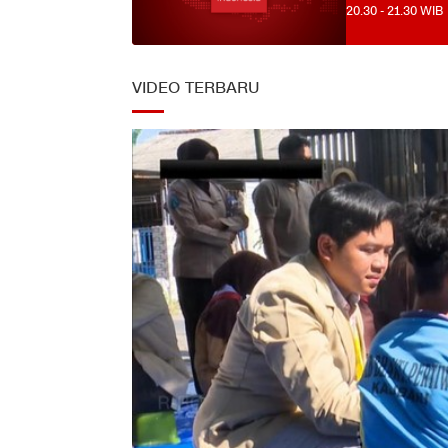
20.30
-
21.30
WIB
VIDEO TERBARU