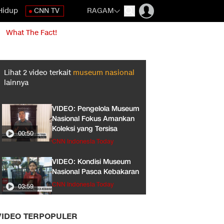
Hidup
CNN TV
RAGAM
What The Fact!
Lihat
2
video terkait
museum nasional
lainnya
VIDEO: Pengelola Museum
Nasional Fokus Amankan
Koleksi yang Tersisa
00:50
CNN Indonesia Today
VIDEO: Kondisi Museum
Nasional Pasca Kebakaran
CNN Indonesia Today
03:59
VIDEO TERPOPULER