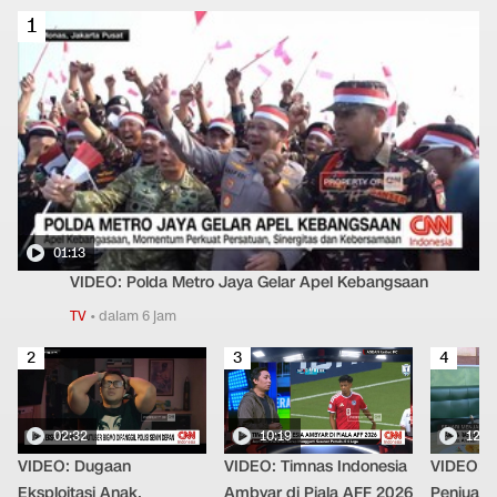
1
01:13
VIDEO: Polda Metro Jaya Gelar Apel Kebangsaan
TV
•
dalam 6 jam
2
3
4
02:32
10:19
12:2
VIDEO: Dugaan
VIDEO: Timnas Indonesia
VIDEO: S
Eksploitasi Anak,
Ambyar di Piala AFF 2026
Penjual 