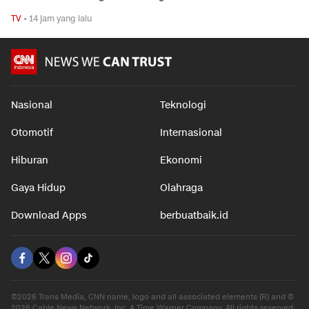
TV
•
14 jam yang lalu
Nasional
Teknologi
Otomotif
Internasional
Hiburan
Ekonomi
Gaya Hidup
Olahraga
Download Apps
berbuatbaik.id
©2026 Trans Media, CNN name, logo and all associated elements (R) and ©
2026 Cable News Network, Inc. A Time Warner Company. All rights reserved.