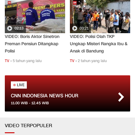
02:13
03:21
VIDEO: Boris Aktor Sinetron
VIDEO: Polisi Olah TKP
Preman Pensiun Ditangkap
Ungkap Misteri Rangka Ibu &
Polisi
Anak di Bandung
TV
•
5 tahun yang lalu
TV
•
2 tahun yang lalu
LIVE
CNN INDONESIA NEWS HOUR
11.00
WIB -
12.45
WIB
VIDEO TERPOPULER