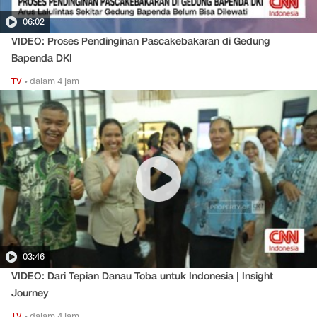
06:02
VIDEO: Proses Pendinginan Pascakebakaran di Gedung
Bapenda DKI
TV
•
dalam 4 jam
03:46
VIDEO: Dari Tepian Danau Toba untuk Indonesia | Insight
Journey
TV
•
dalam 4 jam