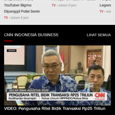
YouTuber Bigmo
Legendar
TV
•
dalam 6 jam
Dipanggil Polisi Senin
TV
•
dalam
TV
•
dalam 6 jam
CNN INDONESIA BUSINESS
LIHAT SEMUA
VIDEO: Pengusaha Ritel Bidik Transaksi Rp25 Triliun