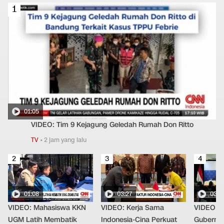
1
01:05
VIDEO: Tim 9 Kejagung Geledah Rumah Don Ritto
TV
•
2 jam yang lalu
2
3
4
01:08
03:27
03:0
VIDEO: Mahasiswa KKN
VIDEO: Kerja Sama
VIDEO: B
UGM Latih Membatik
Indonesia-Cina Perkuat
Gubernur