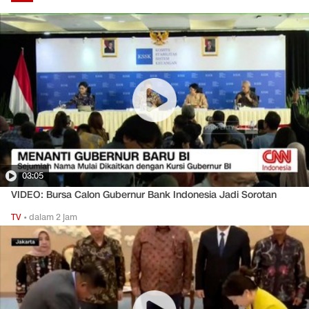
03:05
VIDEO: Bursa Calon Gubernur Bank Indonesia Jadi Sorotan
TV
•
dalam 2 jam