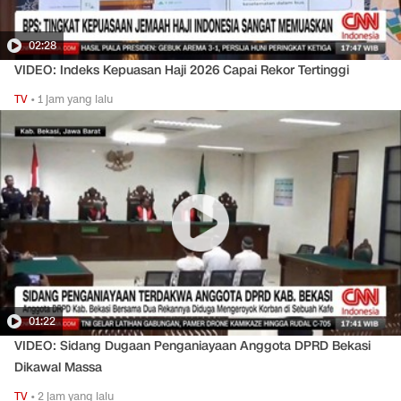
02:28
VIDEO: Indeks Kepuasan Haji 2026 Capai Rekor Tertinggi
TV
•
1 jam yang lalu
01:22
VIDEO: Sidang Dugaan Penganiayaan Anggota DPRD Bekasi
Dikawal Massa
TV
•
2 jam yang lalu