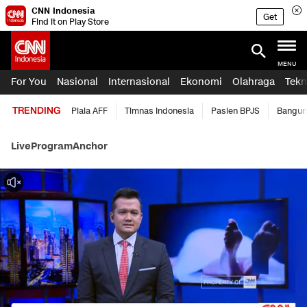
CNN Indonesia
Get
Find it on Play Store
MENU
For You
Nasional
Internasional
Ekonomi
Olahraga
Tekn
TRENDING
Piala AFF
Timnas Indonesia
Pasien BPJS
Bangun
Live
Program
Anchor