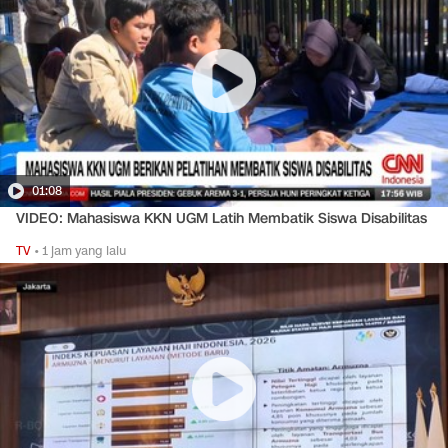
01:08
VIDEO: Mahasiswa KKN UGM Latih Membatik Siswa Disabilitas
TV
•
1 jam yang lalu