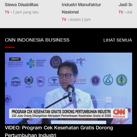
Siswa Disabilitas
Industri Manufaktur
Jadi Sor
Nasional
TV
•
1 jam yang lalu
TV
•
dalam
TV
•
dalam 1 jam
CNN INDONESIA BUSINESS
LIHAT SEMUA
VIDEO: Program Cek Kesehatan Gratis Dorong
Pertumbuhan Industri