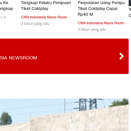
u Ke
Tangkap Pelaku Penipuan
Perputaran Uang Penipu
tangkap
Tiket Coldplay
Tiket Coldplay Capai
V
Rp40 M
O
y
•
3
CNN Indonesia News Room
•
CNN Indonesia News Room
•
3 tahun yang lalu
3 tahun yang lalu
ESIA NEWSROOM