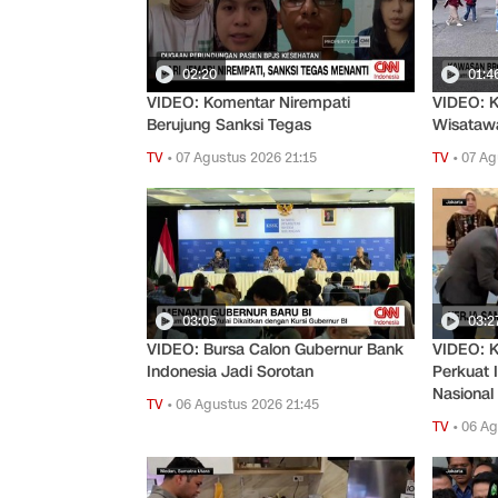
02:20
01:4
VIDEO: Komentar Nirempati
VIDEO: 
Berujung Sanksi Tegas
Wisataw
TV
•
07 Agustus 2026 21:15
TV
•
07 Ag
03:05
03:2
VIDEO: Bursa Calon Gubernur Bank
VIDEO: K
Indonesia Jadi Sorotan
Perkuat 
Nasional
TV
•
06 Agustus 2026 21:45
TV
•
06 Ag