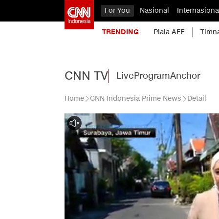
For You
Nasional
Internasiona
TRENDING
Piala AFF
Timn
CNN TV
Live
Program
Anchor
Home
CNN Indonesia Prime News
Detail