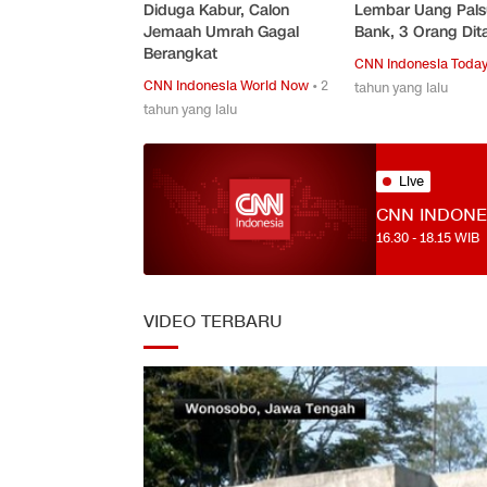
Diduga Kabur, Calon
Lembar Uang Pals
Jemaah Umrah Gagal
Bank, 3 Orang Di
Berangkat
CNN Indonesia Toda
CNN Indonesia World Now
•
2
tahun yang lalu
tahun yang lalu
Live
CNN INDON
16.30
-
18.15
WIB
VIDEO TERBARU