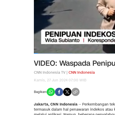
VIDEO: Waspada Penipu
CNN Indonesia TV |
CNN Indonesia
Kamis, 27 Jun 2024 07:00 WIB
Bagikan:
Jakarta, CNN Indonesia
--
Perkembangan tek
termasuk dalam hal penawaran indekos atau k
melalui aplikasi. Namun, beberapa penyalah