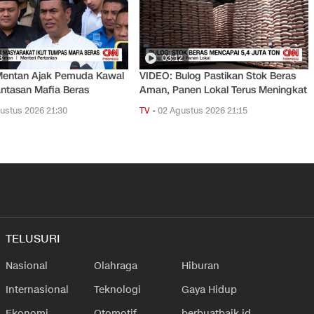
3
03:12
Mentan Ajak Pemuda Kawal
VIDEO: Bulog Pastikan Stok Beras
ntasan Mafia Beras
Aman, Panen Lokal Terus Meningkat
ustus 2026 21:30
TV
•
02 Agustus 2026 21:15
TELUSURI
Nasional
Olahraga
Hiburan
Internasional
Teknologi
Gaya Hidup
Ekonomi
Otomotif
berbuatbaik.id