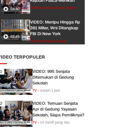
Kejutan Pasca-Menikah
CNN Indonesia News Room
04:40
VIDEO: Menipu Hingga Rp
361 Miliar, Wni Ditangkap
FBI Di New York
02:45
CNN Indonesia Today
VIDEO TERPOPULER
1
VIDEO: 995 Senjata
Ditemukan di Gedung
Sekolah
TV
•
dalam 1 jam
2
VIDEO: Temuan Senjata
Api di Gedung Yayasan
Sekolah, Siapa Pemiliknya?
TV
•
14 menit yang lalu