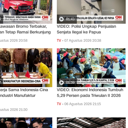
6
01:43
Kawasan Bromo Terbakar,
VIDEO: Polisi Ungkap Penjualan
an Tetap Ramai Berkunjung
Senjata Ilegal ke Papua
ustus 2026 20:58
TV
•
07 Agustus 2026 20:38
7
01:39
erja Sama Indonesia-Cina
VIDEO: Ekonomi Indonesia Tumbuh
Industri Manufaktur
5,29 Persen pada Triwulan II 2026
TV
•
06 Agustus 2026 21:15
ustus 2026 21:30