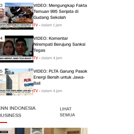
3
VIDEO: Mengungkap Fakta
Temuan 995 Senjata di
Gudang Sekolah
TV
•
dalam 1 jam
4
VIDEO: Komentar
Nirempati Berujung Sanksi
Tegas
TV
•
dalam 4 jam
5
VIDEO: PLTA Garung Pasok
Energi Bersih untuk Jawa-
Bali
TV
•
dalam 4 jam
CNN INDONESIA
LIHAT
SEMUA
BUSINESS