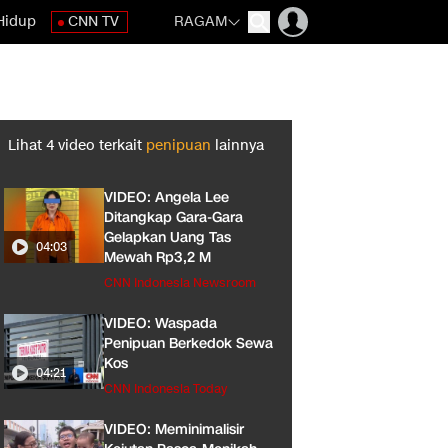
Hidup
CNN TV
RAGAM
Lihat
4
video terkait
penipuan
lainnya
VIDEO: Angela Lee
Ditangkap Gara-Gara
Gelapkan Uang Tas
04:03
Mewah Rp3,2 M
CNN Indonesia Newsroom
VIDEO: Waspada
Penipuan Berkedok Sewa
Kos
04:21
CNN Indonesia Today
VIDEO: Meminimalisir