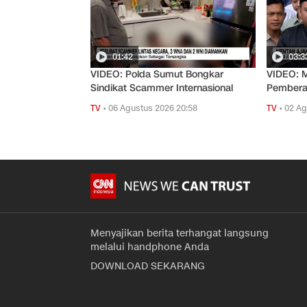
01:42
03:3
VIDEO: Polda Sumut Bongkar
VIDEO: 
Sindikat Scammer Internasional
Pembera
TV
•
06 Agustus 2026 20:58
TV
•
02 Ag
Menyajikan berita terhangat langsung
melalui handphone Anda
DOWNLOAD SEKARANG