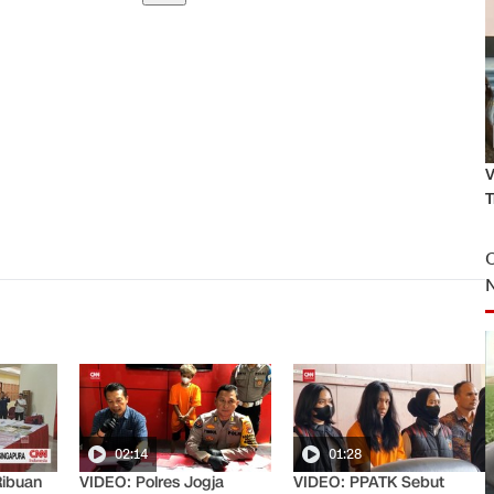
V
T
02:14
01:28
Ribuan
VIDEO: Polres Jogja
VIDEO: PPATK Sebut