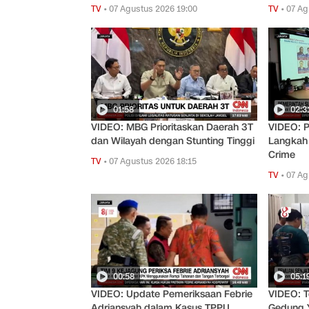
TV
•
07 Agustus 2026 19:00
TV
•
07 Ag
01:58
02:3
VIDEO: MBG Prioritaskan Daerah 3T
VIDEO: P
dan Wilayah dengan Stunting Tinggi
Langkah 
Crime
TV
•
07 Agustus 2026 18:15
TV
•
07 Ag
00:58
05:1
VIDEO: Update Pemeriksaan Febrie
VIDEO: T
Adriansyah dalam Kasus TPPU
Gedung Y