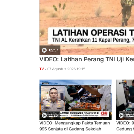
02:57
VIDEO: Latihan Perang TNI Uji 
TV
•
07 Agustus 2026 19:15
11:25
03:1
VIDEO: Mengungkap Fakta Temuan
VIDEO: 9
995 Senjata di Gudang Sekolah
Gedung 