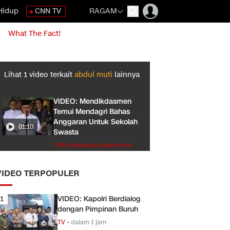
Hidup
CNN TV
RAGAM
What The Fact!
Lihat
1
video terkait
abdul muti
lainnya
VIDEO: Mendikdasmen
Temui Mendagri Bahas
Anggaran Untuk Sekolah
01:10
Swasta
CNN Indonesia Newsroom
VIDEO TERPOPULER
1
VIDEO: Kapolri Berdialog
dengan Pimpinan Buruh
TV
•
dalam 1 jam