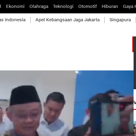
l
Ekonomi
Olahraga
Teknologi
Otomotif
Hiburan
Gaya 
as Indonesia
Apel Kebangsaan Jaga Jakarta
Singapura