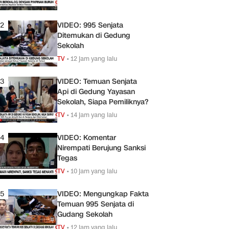
2
VIDEO: 995 Senjata
Ditemukan di Gedung
Sekolah
TV
•
12 jam yang lalu
3
VIDEO: Temuan Senjata
Api di Gedung Yayasan
Sekolah, Siapa Pemiliknya?
TV
•
14 jam yang lalu
4
VIDEO: Komentar
Nirempati Berujung Sanksi
Tegas
TV
•
10 jam yang lalu
5
VIDEO: Mengungkap Fakta
Temuan 995 Senjata di
Gudang Sekolah
TV
•
12 jam yang lalu