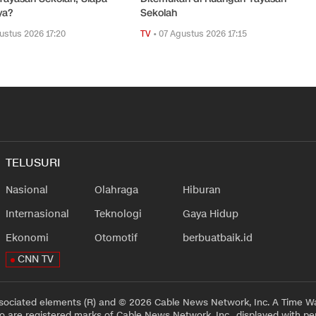
ya?
Sekolah
ustus 2026 17:20
TV
•
07 Agustus 2026 17:15
TELUSURI
Nasional
Olahraga
Hiburan
Internasional
Teknologi
Gaya Hidup
Ekonomi
Otomotif
berbuatbaik.id
CNN TV
sociated elements (R) and © 2026 Cable News Network, Inc. A Time Wa
 are registered marks of Cable News Network, Inc., displayed with pe