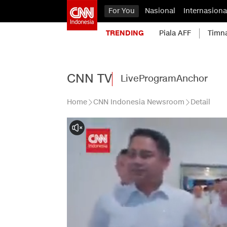
For You
Nasional
Internasiona
TRENDING
Piala AFF
Timn
CNN TV
Live
Program
Anchor
Home
CNN Indonesia Newsroom
Detail