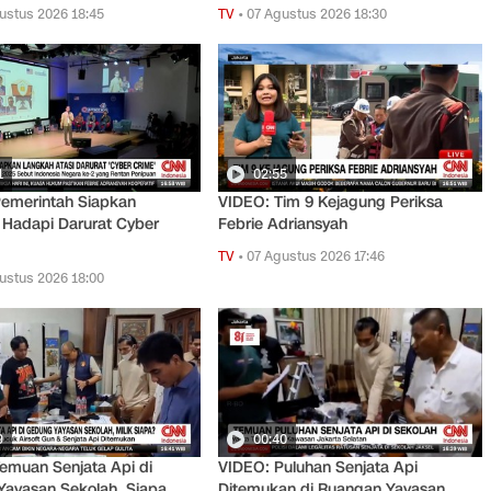
ustus 2026 18:45
TV
•
07 Agustus 2026 18:30
1
02:55
emerintah Siapkan
VIDEO: Tim 9 Kejagung Periksa
Hadapi Darurat Cyber
Febrie Adriansyah
TV
•
07 Agustus 2026 17:46
ustus 2026 18:00
9
00:40
emuan Senjata Api di
VIDEO: Puluhan Senjata Api
ayasan Sekolah, Siapa
Ditemukan di Ruangan Yayasan