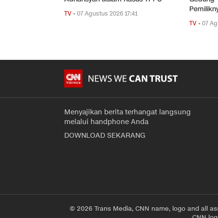
Pemilikn
TV
•
07 Agustus 2026 17:41
TV
•
07 Ag
Menyajikan berita terhangat langsung
melalui handphone Anda
DOWNLOAD SEKARANG
© 2026 Trans Media, CNN name, logo and all as
CNN logo