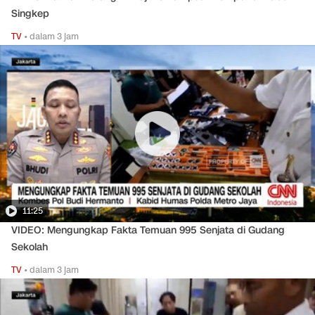
Singkep
TV
•
dalam 3 jam
11:25
VIDEO: Mengungkap Fakta Temuan 995 Senjata di Gudang
Sekolah
TV
•
dalam 3 jam