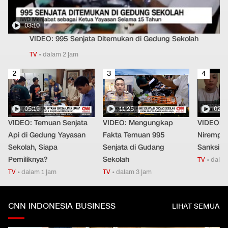
03:10
VIDEO: 995 Senjata Ditemukan di Gedung Sekolah
TV
•
dalam 2 jam
2
3
4
05:19
11:25
02:2
VIDEO: Temuan Senjata
VIDEO: Mengungkap
VIDEO: 
Api di Gedung Yayasan
Fakta Temuan 995
Nirempat
Sekolah, Siapa
Senjata di Gudang
Sanksi T
Pemiliknya?
Sekolah
TV
•
dalam
TV
•
dalam 1 jam
TV
•
dalam 3 jam
CNN INDONESIA BUSINESS
LIHAT SEMUA