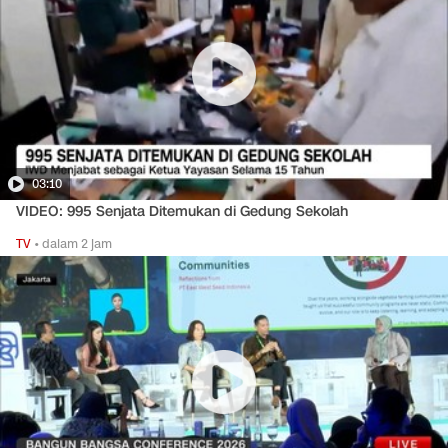
03:10
VIDEO: 995 Senjata Ditemukan di Gedung Sekolah
TV
•
dalam 2 jam