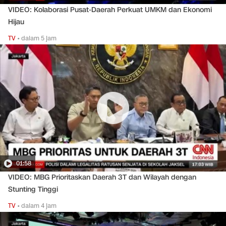
VIDEO: Kolaborasi Pusat-Daerah Perkuat UMKM dan Ekonomi
Hijau
TV
•
dalam 5 jam
01:58
VIDEO: MBG Prioritaskan Daerah 3T dan Wilayah dengan
Stunting Tinggi
TV
•
dalam 4 jam