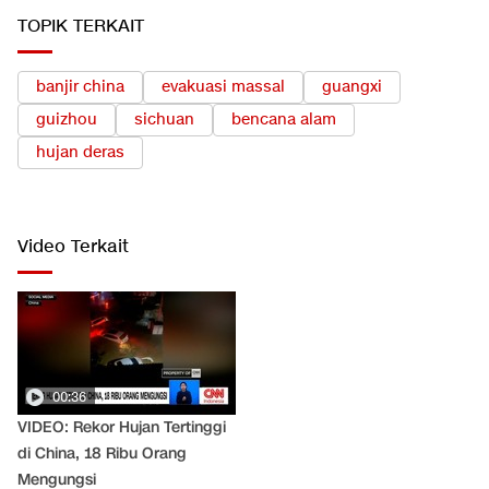
TOPIK TERKAIT
banjir china
evakuasi massal
guangxi
guizhou
sichuan
bencana alam
hujan deras
Video Terkait
00:36
VIDEO: Rekor Hujan Tertinggi
di China, 18 Ribu Orang
Mengungsi