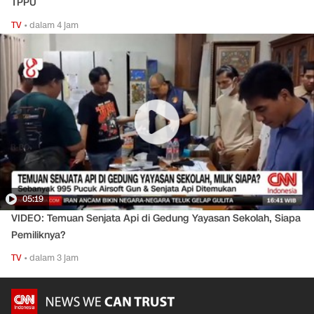
TPPU
TV
•
dalam 4 jam
05:19
VIDEO: Temuan Senjata Api di Gedung Yayasan Sekolah, Siapa
Pemiliknya?
TV
•
dalam 3 jam