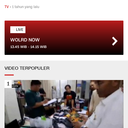
TV
•
1 tahun yang lalu
LIVE
WOLRD NOW
13.45
WIB -
14.15
WIB
VIDEO TERPOPULER
1