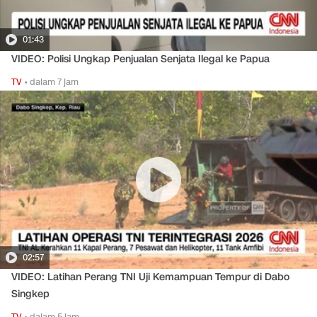
01:43
VIDEO: Polisi Ungkap Penjualan Senjata Ilegal ke Papua
TV
•
dalam 7 jam
02:57
VIDEO: Latihan Perang TNI Uji Kemampuan Tempur di Dabo
Singkep
TV
•
dalam 5 jam