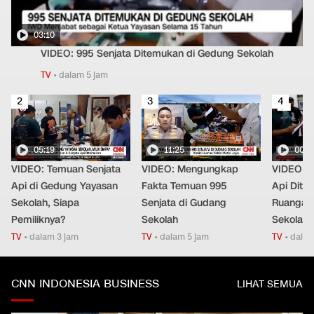
03:10
VIDEO: 995 Senjata Ditemukan di Gedung Sekolah
TV
•
dalam 5 jam
2
3
4
05:19
11:25
00:4
VIDEO: Temuan Senjata
VIDEO: Mengungkap
VIDEO: P
Api di Gedung Yayasan
Fakta Temuan 995
Api Dite
Sekolah, Siapa
Senjata di Gudang
Ruangan
Pemiliknya?
Sekolah
Sekolah
TV
•
dalam 3 jam
TV
•
dalam 5 jam
TV
•
dalam
CNN INDONESIA BUSINESS
LIHAT SEMUA