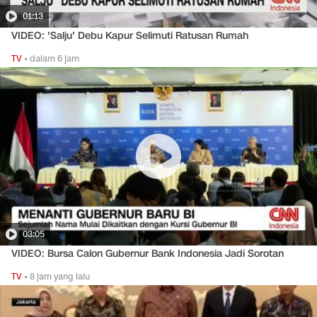
01:13
VIDEO: 'Salju' Debu Kapur Selimuti Ratusan Rumah
TV
•
dalam 6 jam
03:05
VIDEO: Bursa Calon Gubernur Bank Indonesia Jadi Sorotan
TV
•
8 jam yang lalu