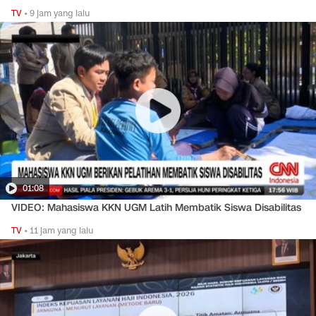
TV
•
9 jam yang lalu
01:08
VIDEO: Mahasiswa KKN UGM Latih Membatik Siswa Disabilitas
TV
•
11 jam yang lalu