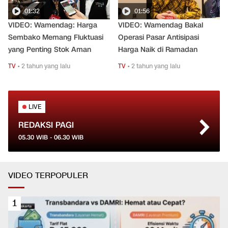
01:32
01:56
VIDEO: Wamendag: Harga
VIDEO: Wamendag Bakal
Sembako Memang Fluktuasi
Operasi Pasar Antisipasi
yang Penting Stok Aman
Harga Naik di Ramadan
TV
•
2 tahun yang lalu
TV
•
2 tahun yang lalu
LIVE
REDAKSI PAGI
05.30
WIB -
06.30
WIB
VIDEO TERPOPULER
1