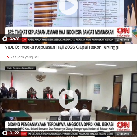
02:28
VIDEO: Indeks Kepuasan Haji 2026 Capai Rekor Tertinggi
TV
•
11 jam yang lalu
01:22