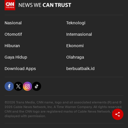
Nasional
Teknologi
Otomotif
Internasional
Hiburan
Ekonomi
Gaya Hidup
Olahraga
Download Apps
berbuatbaik.id
©2026 Trans Media, CNN name, logo and all associated elements (R) and ©
2026 Cable News Network, Inc. A Time Warner Company. All rights reserved.
CNN and the CNN logo are registered marks of Cable News Network, Inc.,
displayed with permission.