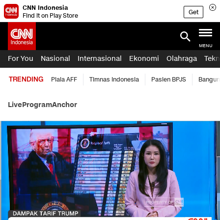
CNN Indonesia
Get
Find it on Play Store
MENU
For You
Nasional
Internasional
Ekonomi
Olahraga
Tekn
TRENDING
Piala AFF
Timnas Indonesia
Pasien BPJS
Bangun
Live
Program
Anchor