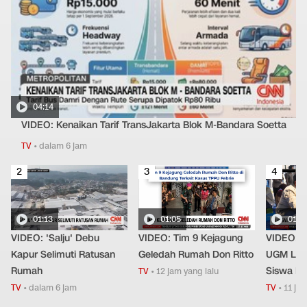
04:14
VIDEO: Kenaikan Tarif TransJakarta Blok M-Bandara Soetta
TV
•
dalam 6 jam
2
3
4
01:13
01:05
01:0
VIDEO: 'Salju' Debu
VIDEO: Tim 9 Kejagung
VIDEO: 
Kapur Selimuti Ratusan
Geledah Rumah Don Ritto
UGM Lat
Rumah
Siswa Dis
TV
•
12 jam yang lalu
TV
•
dalam 6 jam
TV
•
11 jam