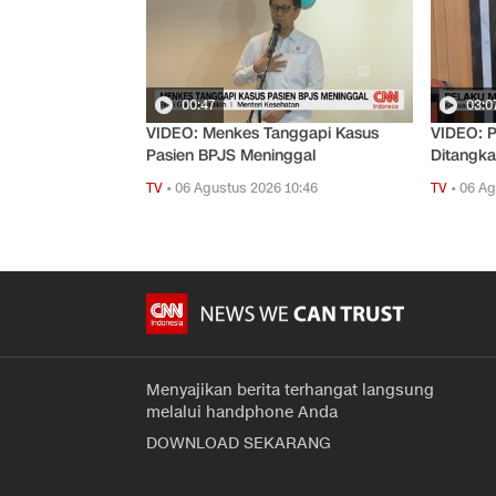
00:47
03:0
VIDEO: Menkes Tanggapi Kasus
VIDEO: P
Pasien BPJS Meninggal
Ditangk
TV
•
06 Agustus 2026 10:46
TV
•
06 Ag
Menyajikan berita terhangat langsung
melalui handphone Anda
DOWNLOAD SEKARANG