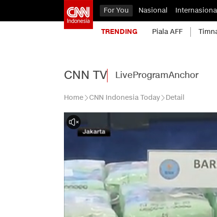
For You
Nasional
Internasiona
TRENDING
Piala AFF
Timn
CNN TV
Live
Program
Anchor
Home
CNN Indonesia Today
Detail