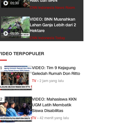
Riset dari BRIN
01:30
CNN Indonesia News Room
VIDEO: BNN Musnahkan
Lahan Ganja Lebih dari 2
Hektare
01:35
CNN Indonesia Today
VIDEO TERPOPULER
1
VIDEO: Tim 9 Kejagung
Geledah Rumah Don Ritto
TV
•
2 jam yang lalu
2
VIDEO: Mahasiswa KKN
UGM Latih Membatik
Siswa Disabilitas
TV
•
42 menit yang lalu