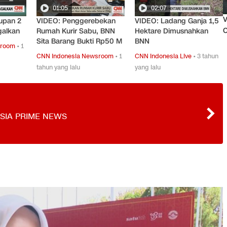
01:05
02:07
V
upan 2
VIDEO: Penggerebekan
VIDEO: Ladang Ganja 1,5
O
galkan
Rumah Kurir Sabu, BNN
Hektare Dimusnahkan
Sita Barang Bukti Rp50 M
BNN
sroom
•
1
CNN Indonesia Newsroom
•
1
CNN Indonesia Live
•
3 tahun
tahun yang lalu
yang lalu
SIA PRIME NEWS