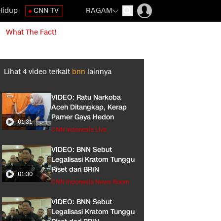
Hidup
CNN TV
RAGAM
What The Fact!
Lihat
4
video terkait
bnn
lainnya
VIDEO: Ratu Narkoba
Aceh Ditangkap, Kerap
Pamer Gaya Hedon
01:31
CNN Indonesia Live
VIDEO: BNN Sebut
Legalisasi Kratom Tunggu
Riset dari BRIN
01:30
CNN Indonesia News Room
VIDEO: BNN Sebut
Legalisasi Kratom Tunggu