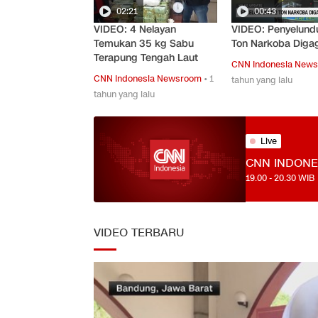
02:21
00:43
VIDEO: 4 Nelayan
VIDEO: Penyelund
Temukan 35 kg Sabu
Ton Narkoba Diga
Terapung Tengah Laut
CNN Indonesia New
CNN Indonesia Newsroom
•
1
tahun yang lalu
tahun yang lalu
Live
CNN INDONE
19.00
-
20.30
WIB
VIDEO TERBARU