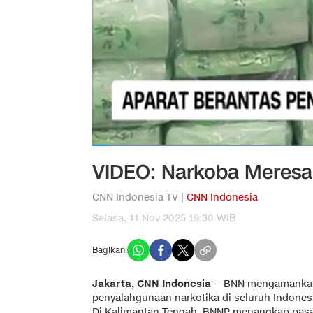
VIDEO: Narkoba Meres
CNN Indonesia TV |
CNN Indonesia
Selasa, 11 Nov 2025 19:30 WIB
Bagikan:
Jakarta, CNN Indonesia
--
BNN mengamankan 1
penyalahgunaan narkotika di seluruh Indones
Di Kalimantan Tengah, BNNP menangkap pasa