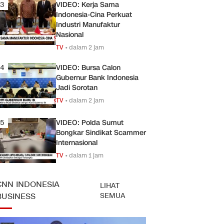
3
VIDEO: Kerja Sama
Indonesia-Cina Perkuat
Industri Manufaktur
Nasional
TV
•
dalam 2 jam
4
VIDEO: Bursa Calon
Gubernur Bank Indonesia
Jadi Sorotan
TV
•
dalam 2 jam
5
VIDEO: Polda Sumut
Bongkar Sindikat Scammer
Internasional
TV
•
dalam 1 jam
CNN INDONESIA
LIHAT
SEMUA
BUSINESS