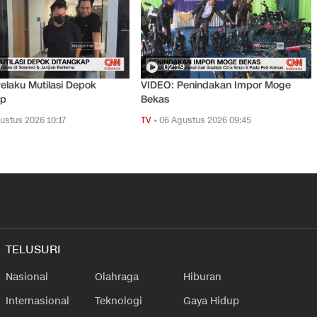
7
02:19
elaku Mutilasi Depok
VIDEO: Penindakan Impor Moge
ap
Bekas
ustus 2026 10:17
TV
•
06 Agustus 2026 09:45
TELUSURI
Nasional
Olahraga
Hiburan
Internasional
Teknologi
Gaya Hidup