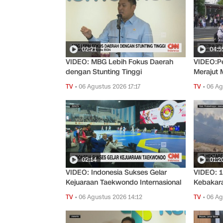
02:21
04:5
VIDEO: MBG Lebih Fokus Daerah
VIDEO:Pe
dengan Stunting Tinggi
Merajut 
TV
•
06 Agustus 2026 17:17
TV
•
06 Ag
02:14
01:2
VIDEO: Indonesia Sukses Gelar
VIDEO: 
Kejuaraan Taekwondo Internasional
Kebakar
TV
•
06 Agustus 2026 14:12
TV
•
06 Ag