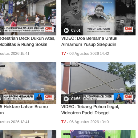
5
03:01
destrian Deck Dukuh Atas,
VIDEO: Doa Bersama Untuk
Mobilitas & Ruang Sosial
Almarhum Yusup Saepudin
ustus 2026 15:41
TV
•
06 Agustus 2026 14:42
0
01:56
15 Hektare Lahan Bromo
VIDEO: Tebang Pohon Ilegal,
an
Videotron Padel Disegel
ustus 2026 13:41
TV
•
06 Agustus 2026 13:10