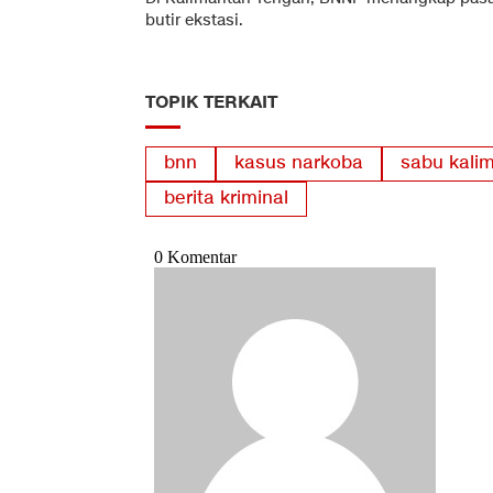
butir ekstasi.
TOPIK TERKAIT
bnn
kasus narkoba
sabu kali
berita kriminal