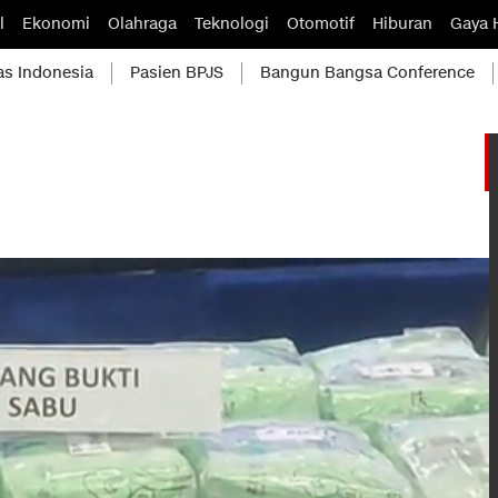
l
Ekonomi
Olahraga
Teknologi
Otomotif
Hiburan
Gaya 
as Indonesia
Pasien BPJS
Bangun Bangsa Conference