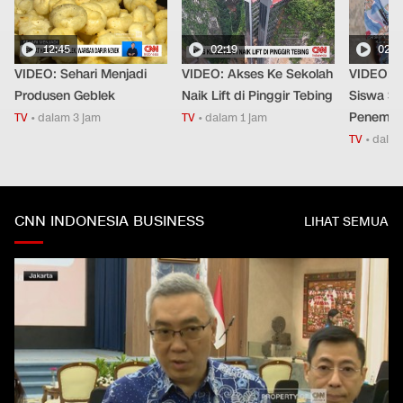
12:45
02:19
02:3
VIDEO: Sehari Menjadi
VIDEO: Akses Ke Sekolah
VIDEO: C
Produsen Geblek
Naik Lift di Pinggir Tebing
Siswa Saa
Penemba
TV
•
dalam 3 jam
TV
•
dalam 1 jam
TV
•
dalam
CNN INDONESIA BUSINESS
LIHAT SEMUA