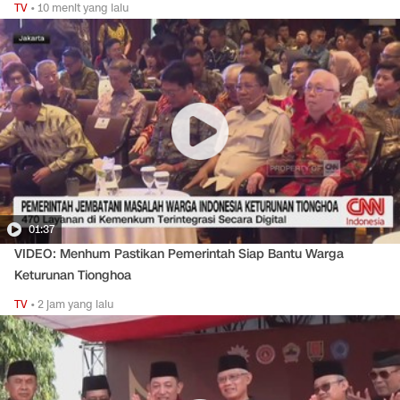
TV
•
10 menit yang lalu
01:37
VIDEO: Menhum Pastikan Pemerintah Siap Bantu Warga
Keturunan Tionghoa
TV
•
2 jam yang lalu