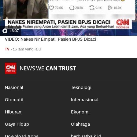
16:07
VIDEO: Nakes Nir Empati, Pasien BPJS Dicaci
TV
•
16 jam yang lalu
Nasional
Teknologi
Otomotif
Internasional
Hiburan
Ekonomi
Gaya Hidup
Olahraga
Download Apps
berbuatbaik.id