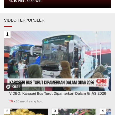
14.15
WIB -
15.15
WIB
VIDEO TERPOPULER
1
05:34
VIDEO: Karoseri Bus Turut Dipamerkan Dalam GIIAS 2026
TV
•
10 menit yang lalu
2
3
4