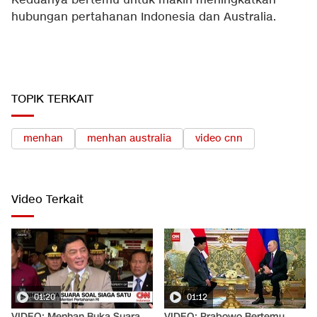
Keduanya bertemu untuk makin meningkatkan
hubungan pertahanan Indonesia dan Australia.
TOPIK TERKAIT
menhan
menhan australia
video cnn
Video Terkait
01:20
01:12
VIDEO: Menhan Buka Suara
VIDEO: Prabowo Bertemu