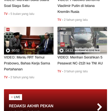
Soal Siaga Satu
Vladimir Putin di Istana
Kremlin Rusia
TV
•
5 bulan yang lalu
TV
•
2 tahun yang lalu
00:52
04:13
VIDEO: Menlu RRT Temui
VIDEO: Menhan Serahkan 5
Prabowo, Bahas Kerja Sama
Pesawat NC-212I ke TNI AU
Pertahanan
TV
•
3 tahun yang lalu
TV
•
2 tahun yang lalu
LIVE
REDAKSI AKHIR PEKAN