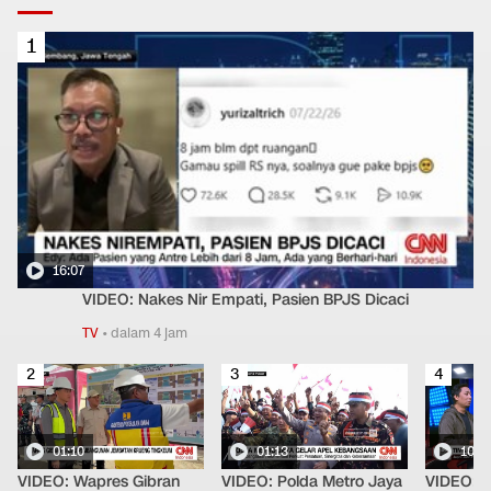
1
16:07
VIDEO: Nakes Nir Empati, Pasien BPJS Dicaci
TV
•
dalam 4 jam
2
3
4
01:10
01:13
10:1
VIDEO: Wapres Gibran
VIDEO: Polda Metro Jaya
VIDEO: T