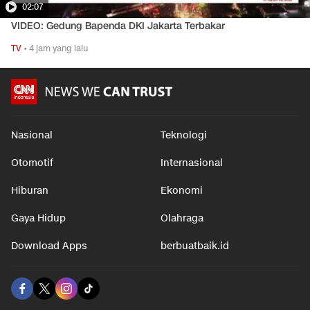
02:07
VIDEO: Gedung Bapenda DKI Jakarta Terbakar
TV
•
4 jam yang lalu
Nasional
Teknologi
Otomotif
Internasional
Hiburan
Ekonomi
Gaya Hidup
Olahraga
Download Apps
berbuatbaik.id