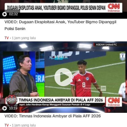
02:32
VIDEO: Dugaan Eksploitasi Anak, YouTuber Bigmo Dipanggil
Polisi Senin
TV
•
1 jam yang lalu
10:19
VIDEO: Timnas Indonesia Ambyar di Piala AFF 2026
TV
•
1 jam yang lalu