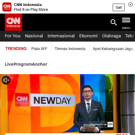
CNN Indonesia
Get
Find it on Play Store
MENU
For You
Nasional
Internasional
Ekonomi
Olahraga
Tekn
TRENDING
Piala AFF
Timnas Indonesia
Apel Kebangsaan Jaga 
Live
Program
Anchor