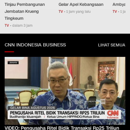
Tinjau Pembangunan
Gelar Apel Kebangsaan
Ambyar d
Jembatan Krueng
TV
•
1 jam yang lalu
TV
•
1 jam 
Tingkeum
TV
•
dalam 3 jam
CNN INDONESIA BUSINESS
LIHAT SEMUA
VIDEO: Pengusaha Ritel Bidik Transaksi Rp25 Triliun