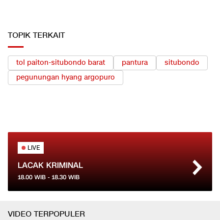
TOPIK TERKAIT
tol paiton-situbondo barat
pantura
situbondo
pegunungan hyang argopuro
LIVE
LACAK KRIMINAL
18.00
WIB -
18.30
WIB
VIDEO TERPOPULER