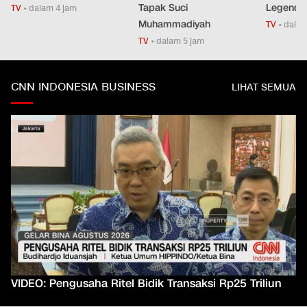
Tapak Suci
Legendar
TV
•
dalam 4 jam
Muhammadiyah
TV
•
dalam
TV
•
dalam 5 jam
CNN INDONESIA BUSINESS
LIHAT SEMUA
VIDEO: Pengusaha Ritel Bidik Transaksi Rp25 Triliun