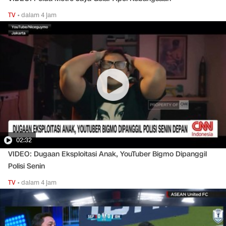
TV
•
dalam 4 jam
02:32
VIDEO: Dugaan Eksploitasi Anak, YouTuber Bigmo Dipanggil
Polisi Senin
TV
•
dalam 4 jam