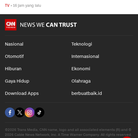
TV
•
16 jam yang lalu
Nasional
Teknologi
Otomotif
Internasional
Hiburan
Ekonomi
Gaya Hidup
Olahraga
Download Apps
berbuatbaik.id
©2026 Trans Media, CNN name, logo and all associated elements (R) and ©
2026 Cable News Network, Inc. A Time Warner Company. All rights reserved.