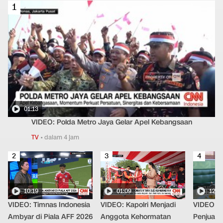
1
01:13
VIDEO: Polda Metro Jaya Gelar Apel Kebangsaan
TV
•
dalam 4 jam
2
3
4
10:19
01:09
12:2
VIDEO: Timnas Indonesia
VIDEO: Kapolri Menjadi
VIDEO: S
Ambyar di Piala AFF 2026
Anggota Kehormatan
Penjual 