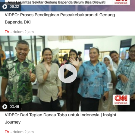
06:02
VIDEO: Proses Pendinginan Pascakebakaran di Gedung
Bapenda DKI
TV
•
dalam 2 jam
03:46
VIDEO: Dari Tepian Danau Toba untuk Indonesia | Insight
Journey
TV
•
dalam 2 jam