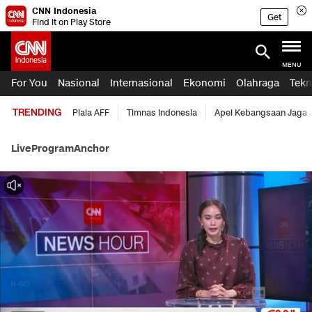
CNN Indonesia
Get
Find it on Play Store
MENU
For You
Nasional
Internasional
Ekonomi
Olahraga
Tekn
TRENDING
Piala AFF
Timnas Indonesia
Apel Kebangsaan Jaga 
Live
Program
Anchor