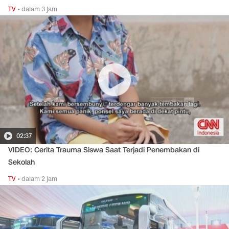
TV
•
dalam 3 jam
02:37
VIDEO: Cerita Trauma Siswa Saat Terjadi Penembakan di
Sekolah
TV
•
dalam 2 jam