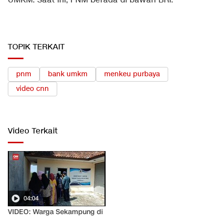
UMKM. Saat ini, PNM berada di bawah BRI.
TOPIK TERKAIT
pnm
bank umkm
menkeu purbaya
video cnn
Video Terkait
04:04
VIDEO: Warga Sekampung di