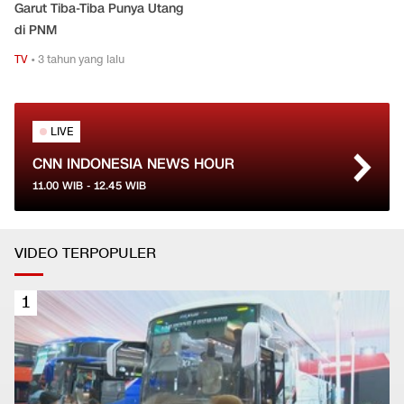
Garut Tiba-Tiba Punya Utang
di PNM
TV
•
3 tahun yang lalu
LIVE
CNN INDONESIA NEWS HOUR
11.00
WIB -
12.45
WIB
VIDEO TERPOPULER
1