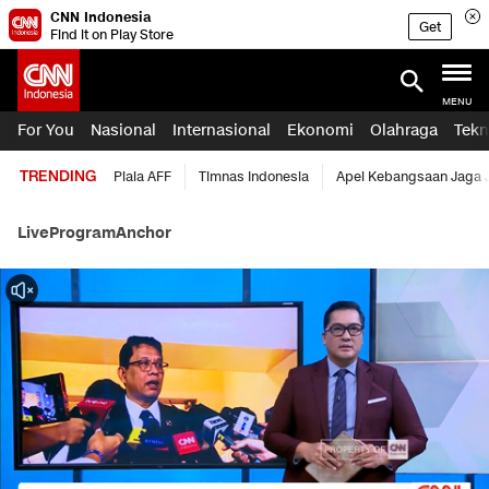
CNN Indonesia
Get
Find it on Play Store
MENU
For You
Nasional
Internasional
Ekonomi
Olahraga
Tekn
TRENDING
Piala AFF
Timnas Indonesia
Apel Kebangsaan Jaga 
Live
Program
Anchor