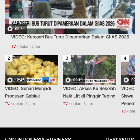
05:34
VIDEO: Karoseri Bus Turut Dipamerkan Dalam GIIAS 2026
TV
•
dalam 2 jam
2
3
4
12:45
02:19
02:3
VIDEO: Sehari Menjadi
VIDEO: Akses Ke Sekolah
VIDEO: C
Produsen Geblek
Naik Lift di Pinggir Tebing
Siswa Saa
Penemba
TV
•
dalam 5 jam
TV
•
dalam 3 jam
TV
•
dalam
CNN INDONESIA BUSINESS
LIHAT SEMUA