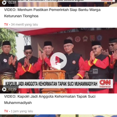
01:37
VIDEO: Menhum Pastikan Pemerintah Siap Bantu Warga
Keturunan Tionghoa
TV
•
34 menit yang lalu
02:29
VIDEO: Kapolri Jadi Anggota Kehormatan Tapak Suci
Muhammadiyah
TV
•
1 jam yang lalu