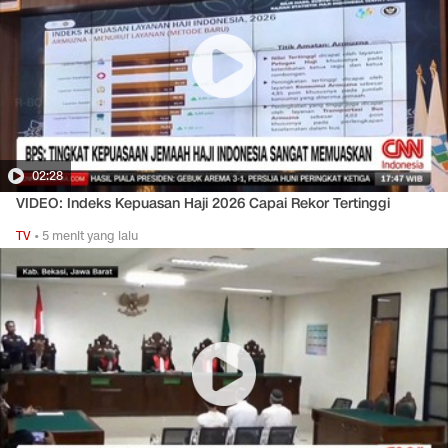
02:28
VIDEO: Indeks Kepuasan Haji 2026 Capai Rekor Tertinggi
TV
•
5 menit yang lalu