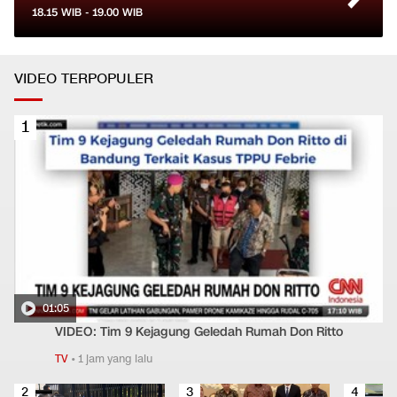
18.15
WIB -
19.00
WIB
VIDEO TERPOPULER
1
01:05
VIDEO: Tim 9 Kejagung Geledah Rumah Don Ritto
TV
•
1 jam yang lalu
2
3
4