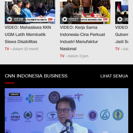
01:08
03:27
03:0
VIDEO: Mahasiswa KKN
VIDEO: Kerja Sama
VIDEO: B
UGM Latih Membatik
Indonesia-Cina Perkuat
Gubernur
Siswa Disabilitas
Industri Manufaktur
Jadi Sor
Nasional
TV
•
dalam 10 menit
TV
•
dalam
TV
•
dalam 3 jam
CNN INDONESIA BUSINESS
LIHAT SEMUA