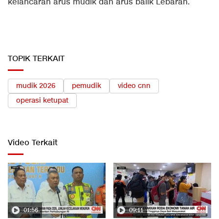
kelancaran arus mudik dan arus balik Lebaran.
TOPIK TERKAIT
mudik 2026
pemudik
video cnn
operasi ketupat
Video Terkait
01:56
09:11