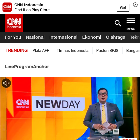
CNN Indonesia
Get
Find it on Play Store
MENU
For You
Nasional
Internasional
Ekonomi
Olahraga
Tekn
TRENDING
Piala AFF
Timnas Indonesia
Pasien BPJS
Bangun
Live
Program
Anchor