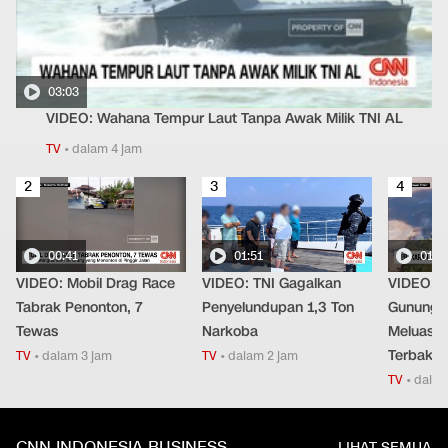
03:03
VIDEO: Wahana Tempur Laut Tanpa Awak Milik TNI AL
TV
•
dalam 4 jam
2
3
4
00:41
01:51
01:0
VIDEO: Mobil Drag Race
VIDEO: TNI Gagalkan
VIDEO: K
Tabrak Penonton, 7
Penyelundupan 1,3 Ton
Gunung 
Tewas
Narkoba
Meluas, 
Terbakar
TV
•
dalam 3 jam
TV
•
dalam 2 jam
TV
•
dalam
CNN INDONESIA BUSINESS
LIHAT SEMUA