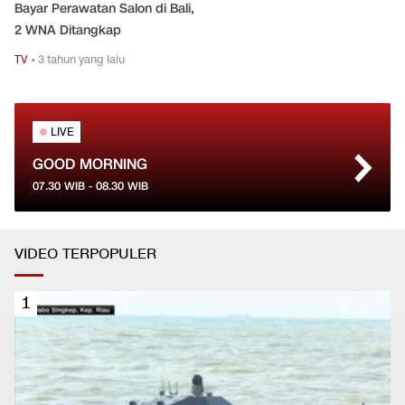
Bayar Perawatan Salon di Bali,
2 WNA Ditangkap
TV
•
3 tahun yang lalu
LIVE
GOOD MORNING
07.30
WIB -
08.30
WIB
VIDEO TERPOPULER
1