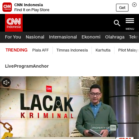
CNN Indonesia
Get
Find it on Play Store
MENU
For You
Nasional
Internasional
Ekonomi
Olahraga
Tekn
TRENDING
Piala AFF
Timnas Indonesia
Karhutla
Pilot Malay
Live
Program
Anchor