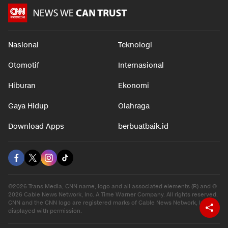
Nasional
Teknologi
Otomotif
Internasional
Hiburan
Ekonomi
Gaya Hidup
Olahraga
Download Apps
berbuatbaik.id
©2026 Trans Media, CNN name, logo and all associated elements (R) and ©
2026 Cable News Network, Inc. A Time Warner Company. All rights reserved.
CNN and the CNN logo are registered marks of Cable News Network, Inc.,
displayed with permission.