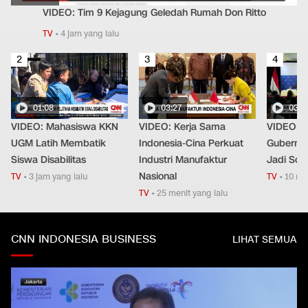
VIDEO: Tim 9 Kejagung Geledah Rumah Don Ritto
TV
•
4 jam yang lalu
2
3
4
01:08
03:27
03:0
VIDEO: Mahasiswa KKN
VIDEO: Kerja Sama
VIDEO: B
UGM Latih Membatik
Indonesia-Cina Perkuat
Gubernur
Siswa Disabilitas
Industri Manufaktur
Jadi Sor
Nasional
TV
•
3 jam yang lalu
TV
•
10 men
TV
•
25 menit yang lalu
CNN INDONESIA BUSINESS
LIHAT SEMUA