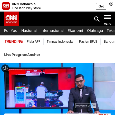
CNN Indonesia
Get
Find it on Play Store
MENU
For You
Nasional
Internasional
Ekonomi
Olahraga
Tekn
TRENDING
Piala AFF
Timnas Indonesia
Pasien BPJS
Bangun
Live
Program
Anchor