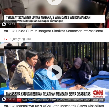
01:42
VIDEO: Polda Sumut Bongkar Sindikat Scammer Internasional
TV
•
1 jam yang lalu
01:08
VIDEO: Mahasiswa KKN UGM Latih Membatik Siswa Disabilitas