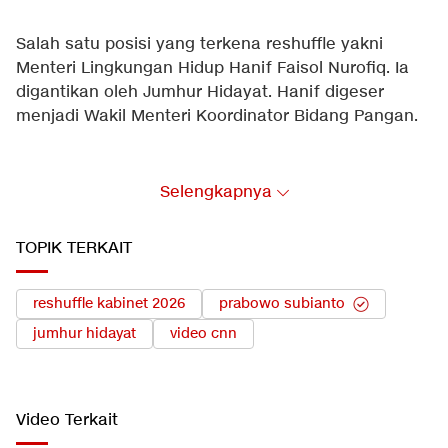
Salah satu posisi yang terkena reshuffle yakni
Menteri Lingkungan Hidup Hanif Faisol Nurofiq. Ia
digantikan oleh Jumhur Hidayat. Hanif digeser
menjadi Wakil Menteri Koordinator Bidang Pangan.
Berikut daftar lengkap reshuffle kabinet yang
Selengkapnya
dilakukan Presiden:
1. Muhammad Qodari menjadi Kepala Badan
TOPIK TERKAIT
Komunikasi Pemerintah (Bakom)
2. Dudung Abdurachman menjadi Kepala Kantor
Staf Kepresidenan (KSP)
reshuffle kabinet 2026
prabowo subianto
3. Abdul Kadir Karding menjadi Kepala Badan
jumhur hidayat
video cnn
Karantina Nasional
4. Hasan Nasbi menjadi Penasihat Khusus Presiden
Bidang Komunikasi
Video Terkait
5. Jumhur Hidayat menjadi Menteri Lingkungan