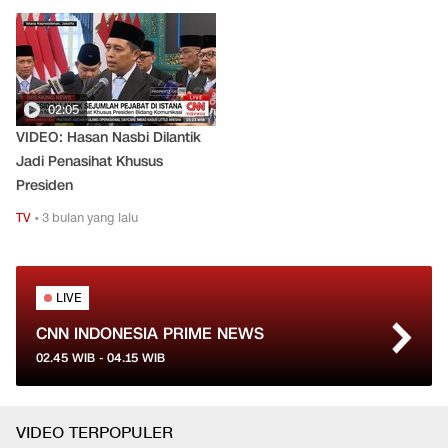
Hidup (LH)
6. Hanif Faisol menjadi Wakil Menteri Koordinator
Pangan
02:05
VIDEO: Hasan Nasbi Dilantik
Jadi Penasihat Khusus
Presiden
TV
•
3 bulan yang lalu
LIVE
CNN INDONESIA PRIME NEWS
02.45
WIB -
04.15
WIB
VIDEO TERPOPULER