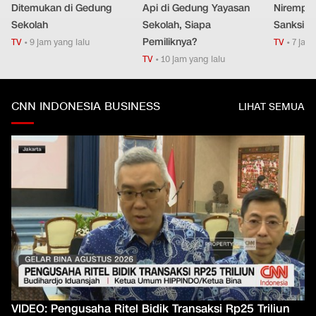
Ditemukan di Gedung
Api di Gedung Yayasan
Nirempat
Sekolah
Sekolah, Siapa
Sanksi T
Pemiliknya?
TV
•
9 jam yang lalu
TV
•
7 jam 
TV
•
10 jam yang lalu
CNN INDONESIA BUSINESS
LIHAT SEMUA
VIDEO: Pengusaha Ritel Bidik Transaksi Rp25 Triliun