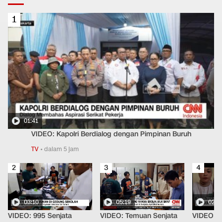
1
01:41
VIDEO: Kapolri Berdialog dengan Pimpinan Buruh
TV
•
dalam 5 jam
2
3
4
03:10
05:19
02:2
VIDEO: 995 Senjata
VIDEO: Temuan Senjata
VIDEO: 