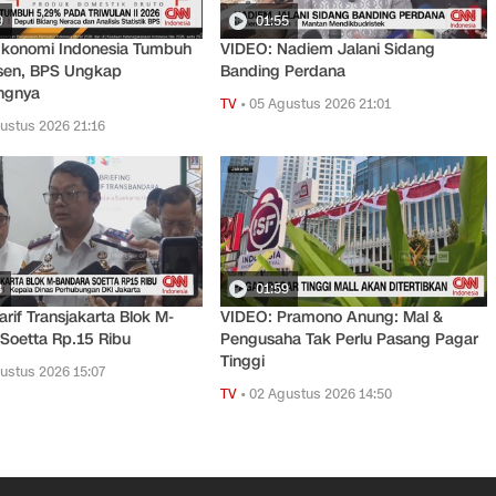
9
01:55
Ekonomi Indonesia Tumbuh
VIDEO: Nadiem Jalani Sidang
rsen, BPS Ungkap
Banding Perdana
ngnya
TV
•
05 Agustus 2026 21:01
ustus 2026 21:16
8
01:59
arif Transjakarta Blok M-
VIDEO: Pramono Anung: Mal &
Soetta Rp.15 Ribu
Pengusaha Tak Perlu Pasang Pagar
Tinggi
ustus 2026 15:07
TV
•
02 Agustus 2026 14:50