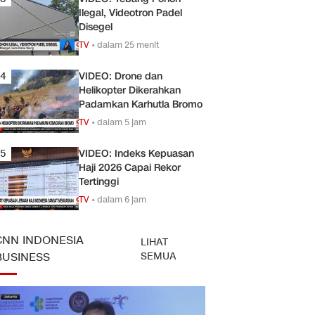
Ilegal, Videotron Padel
Disegel
TV
•
dalam 25 menit
4
VIDEO: Drone dan
Helikopter Dikerahkan
Padamkan Karhutla Bromo
TV
•
dalam 5 jam
5
VIDEO: Indeks Kepuasan
Haji 2026 Capai Rekor
Tertinggi
TV
•
dalam 6 jam
CNN INDONESIA
LIHAT
SEMUA
BUSINESS