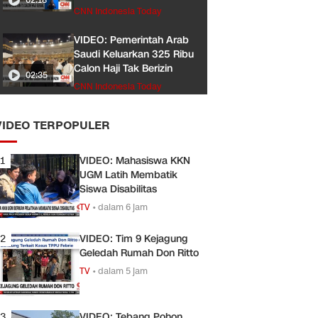
CNN Indonesia Today
VIDEO: Pemerintah Arab
Saudi Keluarkan 325 Ribu
Calon Haji Tak Berizin
02:35
CNN Indonesia Today
VIDEO TERPOPULER
1
VIDEO: Mahasiswa KKN
UGM Latih Membatik
Siswa Disabilitas
TV
•
dalam 6 jam
2
VIDEO: Tim 9 Kejagung
Geledah Rumah Don Ritto
TV
•
dalam 5 jam
3
VIDEO: Tebang Pohon