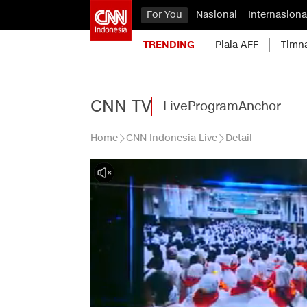
For You
Nasional
Internasiona
TRENDING
Piala AFF
Timn
CNN TV
Live
Program
Anchor
Home
CNN Indonesia Live
Detail