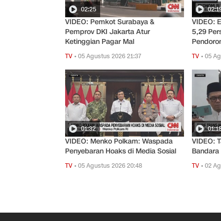
02:25
02:1
VIDEO: Pemkot Surabaya &
VIDEO: 
Pemprov DKI Jakarta Atur
5,29 Pe
Ketinggian Pagar Mal
Pendoro
TV
•
05 Agustus 2026 21:37
TV
•
05 Ag
01:32
01:1
VIDEO: Menko Polkam: Waspada
VIDEO: T
Penyebaran Hoaks di Media Sosial
Bandara 
TV
•
05 Agustus 2026 20:48
TV
•
02 Ag