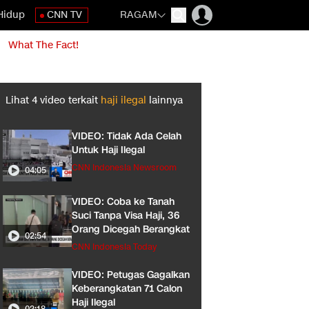
Hidup
CNN TV
RAGAM
What The Fact!
Lihat
4
video terkait
haji ilegal
lainnya
VIDEO: Tidak Ada Celah
Untuk Haji Ilegal
CNN Indonesia Newsroom
04:05
VIDEO: Coba ke Tanah
Suci Tanpa Visa Haji, 36
Orang Dicegah Berangkat
02:54
CNN Indonesia Today
VIDEO: Petugas Gagalkan
Keberangkatan 71 Calon
Haji Ilegal
02:18