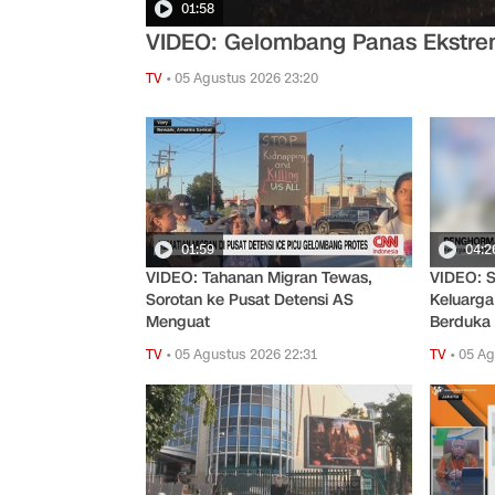
01:58
VIDEO: Gelombang Panas Ekstrem
TV
•
05 Agustus 2026 23:20
01:59
04:2
VIDEO: Tahanan Migran Tewas,
VIDEO: S
Sorotan ke Pusat Detensi AS
Keluarga
Menguat
Berduka
TV
•
05 Agustus 2026 22:31
TV
•
05 Ag