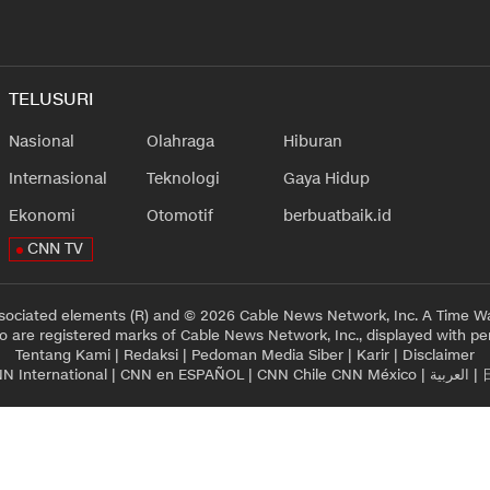
TELUSURI
Nasional
Olahraga
Hiburan
Internasional
Teknologi
Gaya Hidup
Ekonomi
Otomotif
berbuatbaik.id
CNN TV
sociated elements (R) and © 2026 Cable News Network, Inc. A Time Wa
 are registered marks of Cable News Network, Inc., displayed with pe
Tentang Kami
|
Redaksi
|
Pedoman Media Siber
|
Karir
|
Disclaimer
N International
|
CNN en ESPAÑOL
|
CNN Chile
CNN México
|
العربية
|