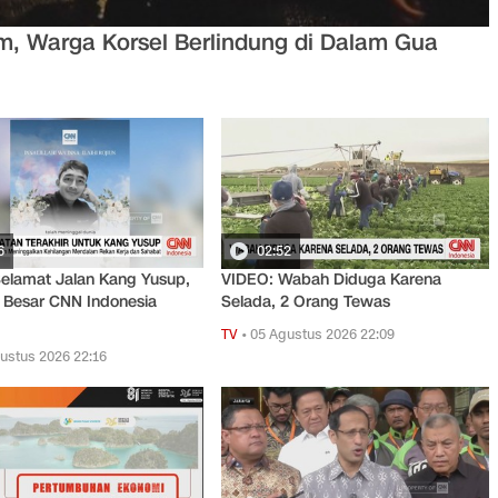
, Warga Korsel Berlindung di Dalam Gua
6
02:52
elamat Jalan Kang Yusup,
VIDEO: Wabah Diduga Karena
 Besar CNN Indonesia
Selada, 2 Orang Tewas
TV
•
05 Agustus 2026 22:09
ustus 2026 22:16