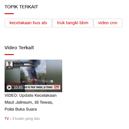
TOPIK TERKAIT
kecelakaan bus als
truk tangki bbm
video cnn
Video Terkait
10:45
VIDEO: Update Kecelakaan
Maut Jalinsum, 16 Tewas,
Polisi Buka Suara
TV
•
3 bulan yang lalu