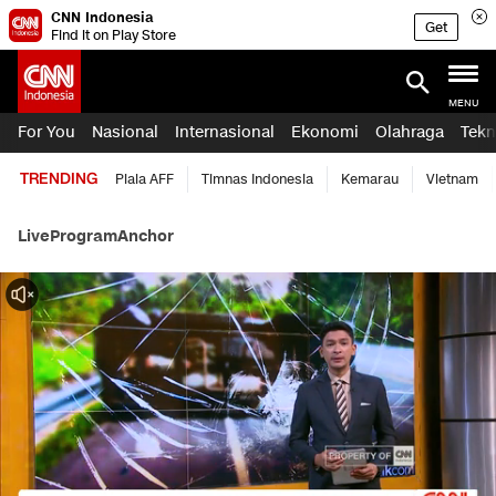
CNN Indonesia
Get
Find it on Play Store
MENU
For You
Nasional
Internasional
Ekonomi
Olahraga
Tekn
TRENDING
Piala AFF
Timnas Indonesia
Kemarau
Vietnam
Live
Program
Anchor