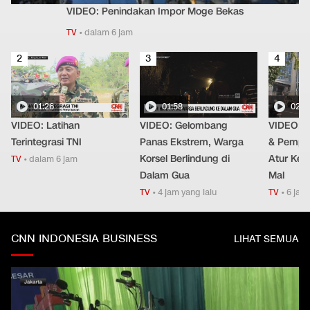
VIDEO: Penindakan Impor Moge Bekas
TV
•
dalam 6 jam
2
3
4
01:26
01:58
02:2
VIDEO: Latihan
VIDEO: Gelombang
VIDEO: 
Terintegrasi TNI
Panas Ekstrem, Warga
& Pempro
Korsel Berlindung di
Atur Ket
TV
•
dalam 6 jam
Dalam Gua
Mal
TV
•
4 jam yang lalu
TV
•
6 jam 
CNN INDONESIA BUSINESS
LIHAT SEMUA