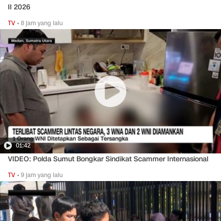
II 2026
TV
•
8 jam yang lalu
01:42
VIDEO: Polda Sumut Bongkar Sindikat Scammer Internasional
TV
•
9 jam yang lalu