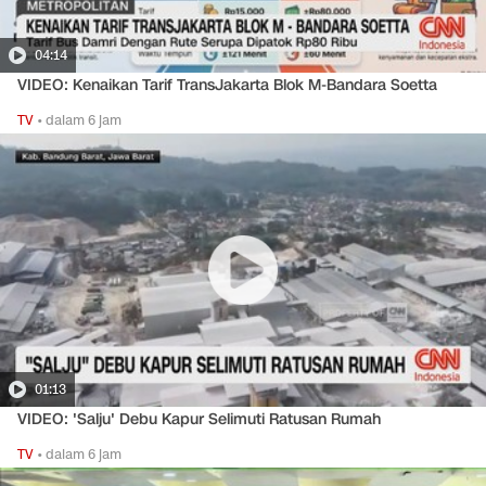
04:14
VIDEO: Kenaikan Tarif TransJakarta Blok M-Bandara Soetta
TV
•
dalam 6 jam
01:13
VIDEO: 'Salju' Debu Kapur Selimuti Ratusan Rumah
TV
•
dalam 6 jam