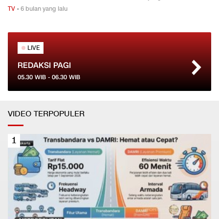
TV
•
6 bulan yang lalu
LIVE
REDAKSI PAGI
05.30
WIB -
06.30
WIB
VIDEO TERPOPULER
1