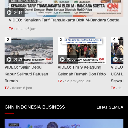
04:14
VIDEO: Kenaikan Tarif TransJakarta Blok M-Bandara Soetta
TV
•
dalam 6 jam
2
3
4
01:13
01:05
01:0
VIDEO: 'Salju' Debu
VIDEO: Tim 9 Kejagung
VIDEO: 
Kapur Selimuti Ratusan
Geledah Rumah Don Ritto
UGM Lat
Rumah
Siswa Dis
TV
•
12 jam yang lalu
TV
•
dalam 6 jam
TV
•
11 jam
CNN INDONESIA BUSINESS
LIHAT SEMUA