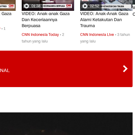
01:38
02:52
V
 Gaza
VIDEO: Anak-anak Gaza
VIDEO: Anak-Anak Gaza
O
Dan Keceriaannya
Alami Ketakutan Dan
Berpuasa
Trauma
y
•
1
CNN Indonesia Today
•
2
CNN Indonesia Live
•
3 tahun
tahun yang lalu
yang lalu
INAL