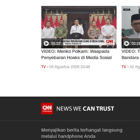
01:32
01:1
VIDEO: Menko Polkam: Waspada
VIDEO: T
Penyebaran Hoaks di Media Sosial
Bandara 
TV
•
05 Agustus 2026 20:48
TV
•
02 Ag
Menyajikan berita terhangat langsung
melalui handphone Anda