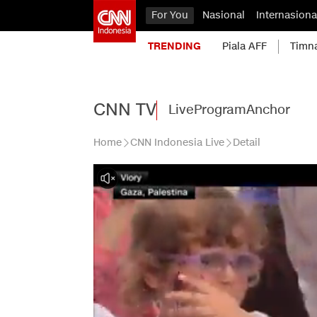
For You
Nasional
Internasiona
TRENDING
Piala AFF
Timn
CNN TV
Live
Program
Anchor
Home
CNN Indonesia Live
Detail