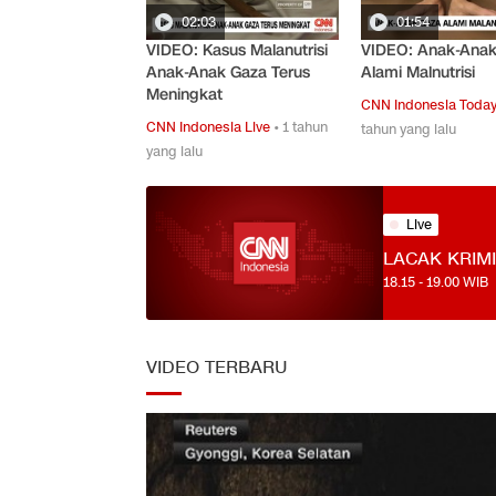
02:03
01:54
VIDEO: Kasus Malanutrisi
VIDEO: Anak-Anak
Anak-Anak Gaza Terus
Alami Malnutrisi
Meningkat
CNN Indonesia Toda
CNN Indonesia Live
•
1 tahun
tahun yang lalu
yang lalu
Live
LACAK KRIM
18.15
-
19.00
WIB
VIDEO TERBARU