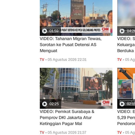
01:59
04:2
VIDEO: Tahanan Migran Tewas,
VIDEO: S
Sorotan ke Pusat Detensi AS
Keluarga
Menguat
Berduka
TV
•
05 Agustus 2026 22:31
TV
•
05 Ag
02:25
02:1
VIDEO: Pemkot Surabaya &
VIDEO: 
Pemprov DKI Jakarta Atur
5,29 Pe
Ketinggian Pagar Mal
Pendoro
TV
•
05 Agustus 2026 21:37
TV
•
05 Ag