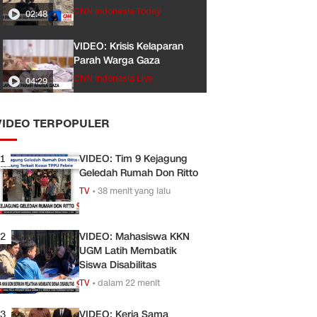
CNN Indonesia Today
02:48
VIDEO: Krisis Kelaparan
Parah Warga Gaza
CNN Indonesia Live
04:29
VIDEO TERPOPULER
1
VIDEO: Tim 9 Kejagung
Geledah Rumah Don Ritto
TV
•
38 menit yang lalu
2
VIDEO: Mahasiswa KKN
UGM Latih Membatik
Siswa Disabilitas
TV
•
dalam 22 menit
3
VIDEO: Kerja Sama