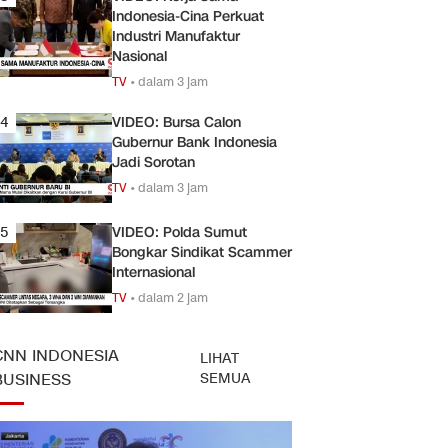
Indonesia-Cina Perkuat
Industri Manufaktur
Nasional
TV
•
dalam 3 jam
4
VIDEO: Bursa Calon
Gubernur Bank Indonesia
Jadi Sorotan
TV
•
dalam 3 jam
5
VIDEO: Polda Sumut
Bongkar Sindikat Scammer
Internasional
TV
•
dalam 2 jam
CNN INDONESIA
LIHAT
SEMUA
BUSINESS