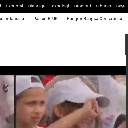
l
Ekonomi
Olahraga
Teknologi
Otomotif
Hiburan
Gaya 
as Indonesia
Pasien BPJS
Bangun Bangsa Conference