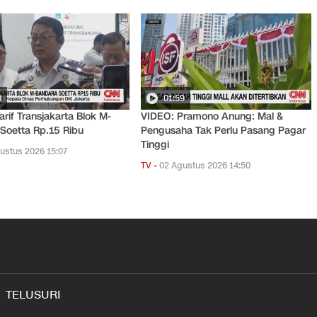
8
01:59
arif Transjakarta Blok M-
VIDEO: Pramono Anung: Mal &
Soetta Rp.15 Ribu
Pengusaha Tak Perlu Pasang Pagar
Tinggi
ustus 2026 15:07
TV
•
02 Agustus 2026 14:50
TELUSURI