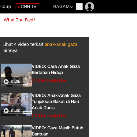
Hidup
CNN TV
RAGAM
What The Fact!
Lihat
4
video terkait
anak-anak gaza
lainnya
VIDEO: Cara Anak Gaza
Bertahan Hidup
CNN Indonesia Live
01:05
VIDEO: Anak-Anak Gaza
Tunjukkan Bakat di Hari
Anak Dunia
01:00
CNN Indonesia Live
VIDEO: Gaza Masih Butuh
Bantuan