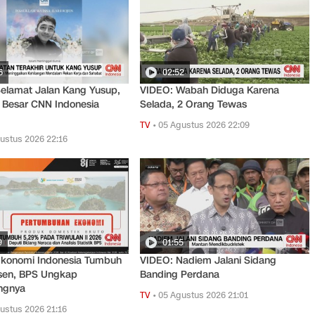
6
02:52
elamat Jalan Kang Yusup,
VIDEO: Wabah Diduga Karena
 Besar CNN Indonesia
Selada, 2 Orang Tewas
TV
•
05 Agustus 2026 22:09
ustus 2026 22:16
9
01:55
Ekonomi Indonesia Tumbuh
VIDEO: Nadiem Jalani Sidang
rsen, BPS Ungkap
Banding Perdana
ngnya
TV
•
05 Agustus 2026 21:01
ustus 2026 21:16