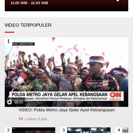
11.00
WIB -
12.45
WIB
VIDEO TERPOPULER
1
01:13
VIDEO: Polda Metro Jaya Gelar Apel Kebangsaan
TV
•
dalam 6 jam
2
3
4