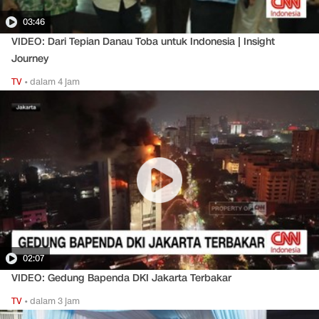
03:46
VIDEO: Dari Tepian Danau Toba untuk Indonesia | Insight
Journey
TV
•
dalam 4 jam
02:07
VIDEO: Gedung Bapenda DKI Jakarta Terbakar
TV
•
dalam 3 jam