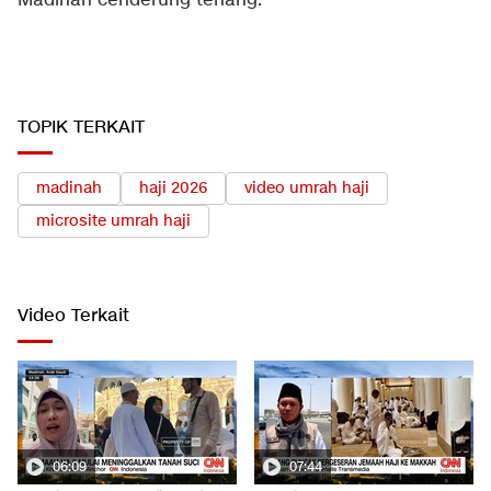
Madinah cenderung tenang.
TOPIK TERKAIT
madinah
haji 2026
video umrah haji
microsite umrah haji
Video Terkait
06:09
07:44