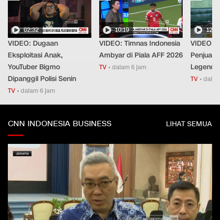
02:32
10:19
12:2
VIDEO: Dugaan
VIDEO: Timnas Indonesia
VIDEO: S
Eksploitasi Anak,
Ambyar di Piala AFF 2026
Penjual 
YouTuber Bigmo
Legendar
TV
•
dalam 6 jam
Dipanggil Polisi Senin
TV
•
dalam
TV
•
dalam 6 jam
CNN INDONESIA BUSINESS
LIHAT SEMUA