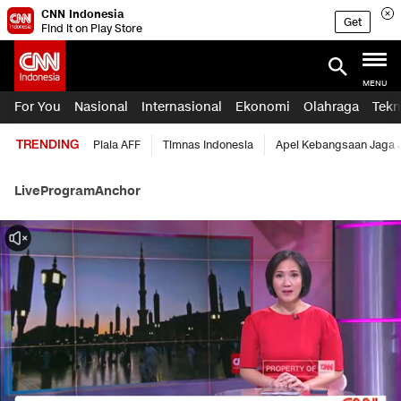
CNN Indonesia
Get
Find it on Play Store
MENU
For You
Nasional
Internasional
Ekonomi
Olahraga
Tekn
TRENDING
Piala AFF
Timnas Indonesia
Apel Kebangsaan Jaga 
Live
Program
Anchor