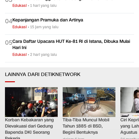
0
3
Edukasi
•
1 hari yang lalu
Kepanjangan Pramuka dan Artinya
0
4
Edukasi
•
15 jam yang lalu
Cara Daftar Upacara HUT Ke-81 RI di Istana, Dibuka Mulai
0
5
Hari Ini
Edukasi
•
2 hari yang lalu
LAINNYA DARI DETIKNETWORK
Korban Kebakaran yang
Tiba-Tiba Muncul Mobil
Ciri Kep
Dievakuasi dari Gedung
Tahun 1885 di BSD,
yang Lahi
Bapenda DKI Seorang
Begini Bentuknya
Agustus
Pekerja