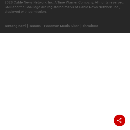
2026 Cable News Network, Inc. A Time Warner Company. All rights reserved.
CNN and the CNN logo are registered marks of Cable News Network, Inc.,
displayed with permission.
Tentang Kami
|
Redaksi
|
Pedoman Media Siber
|
Disclaimer