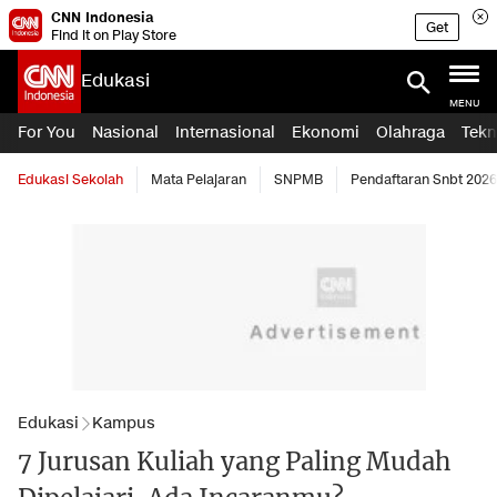
CNN Indonesia
Get
Find it on Play Store
Edukasi
MENU
For You
Nasional
Internasional
Ekonomi
Olahraga
Tekn
Edukasi Sekolah
Mata Pelajaran
SNPMB
Pendaftaran Snbt 2026
Edukasi
Kampus
7 Jurusan Kuliah yang Paling Mudah