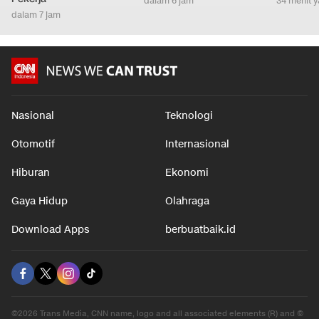
dalam 6 jam
34 menit y
dalam 7 jam
Nasional
Teknologi
Otomotif
Internasional
Hiburan
Ekonomi
Gaya Hidup
Olahraga
Download Apps
berbuatbaik.id
©2026 Trans Media, CNN name, logo and all associated elements (R) and ©