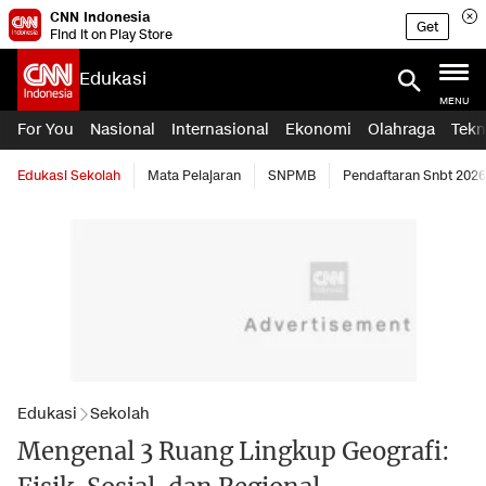
CNN Indonesia
Get
Find it on Play Store
Edukasi
MENU
For You
Nasional
Internasional
Ekonomi
Olahraga
Tekn
Edukasi Sekolah
Mata Pelajaran
SNPMB
Pendaftaran Snbt 2026
Edukasi
Sekolah
Mengenal 3 Ruang Lingkup Geografi: