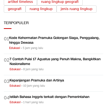
artikel timeless
ruang lingkup geografi
geografi
ruang lingkup
jenis ruang lingkup
TERPOPULER
Kode Kehormatan Pramuka Golongan Siaga, Penggalang,
0
1
hingga Dewasa
Edukasi
•
5 jam yang lalu
7 Contoh Puisi 17 Agustus yang Penuh Makna, Bangkitkan
0
2
Nasionalisme
Edukasi
•
8 jam yang lalu
Kepanjangan Pramuka dan Artinya
0
3
Edukasi
•
10 jam yang lalu
Istilah Bahasa Inggris terkait dengan Pemerintahan
0
4
Edukasi
•
1 hari yang lalu