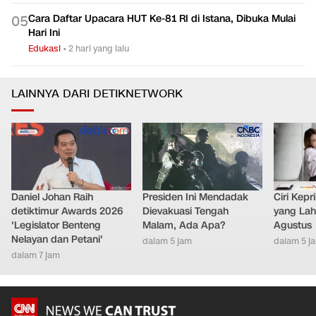
Cara Daftar Upacara HUT Ke-81 RI di Istana, Dibuka Mulai
0
5
Hari Ini
Edukasi
•
2 hari yang lalu
LAINNYA DARI DETIKNETWORK
Daniel Johan Raih
Presiden Ini Mendadak
Ciri Kep
detiktimur Awards 2026
Dievakuasi Tengah
yang Lahi
'Legislator Benteng
Malam, Ada Apa?
Agustus
Nelayan dan Petani'
dalam 5 jam
dalam 5 j
dalam 7 jam