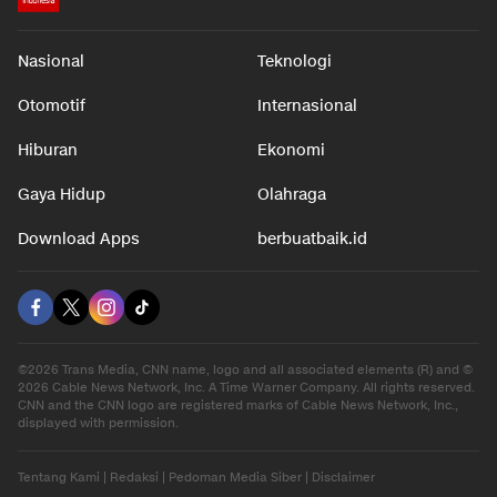
Nasional
Teknologi
Otomotif
Internasional
Hiburan
Ekonomi
Gaya Hidup
Olahraga
Download Apps
berbuatbaik.id
©2026 Trans Media, CNN name, logo and all associated elements (R) and ©
2026 Cable News Network, Inc. A Time Warner Company. All rights reserved.
CNN and the CNN logo are registered marks of Cable News Network, Inc.,
displayed with permission.
Tentang Kami
|
Redaksi
|
Pedoman Media Siber
|
Disclaimer